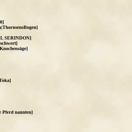
0]
n|ThornsensBogen]
KAL SERINDON]
lschwert]
 Knochensäge]
´Toka]
ie Pferd nannten]