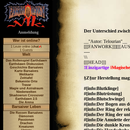
Der Unterschied zwisch
Anmeldung
Wer ist online?
__''Autor: Telourian''__
[[[FANWORK]]][[[AU
1 Leute online (
chat
)
1 Guests
----
Welt
\\\
Das Rollenspiel Earthdawn
[[[HEAD]]]
Earthdawn Diskussion
!Einzigartige
!Magisch
Geschichte Barsaives
Karte Barsaives
Weltkarte
§Z§ur Herstellung mag
Zeittafel
Bekannte Orte
Travar
#[info:Blutklinge]
Magie und Astralraum
Niederwelten
#[info:Blutrüstung]
Shadowrun Crossover
#[info:Blutschwinge]
Earthdawn 2.5
Die Arena
#[info:Der Bogen aus d
Barsaiver Leben
#[info:Der Ring der re
Die Rassen Barsaives
#[info:Der Ring der unf
Dämonen
#[info:Die Amulette de
Passionen
Drachen
#[info:Die dunkle Kro
Kreaturen