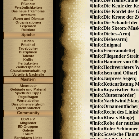
#[info:Die Handschuhe
Untote
Pflanzen
#[info:Die Keule der Kr
Persönlichkeiten
#[info:Die Kordel des G
Das neue T'kambras
Artefakte
#[info:Die Krone der Ze
Waren und Dienste
#[info:Die Schaufel der
Organisationen
Legenden
#[info:Die Skeorx-Mas
Reittiere
#[info:Diebes-Arm]
Spieler
#[info:Diebesarm]
Helden
#[info:Enigma]
Friedhof
Tagebücher
#[info:Feueramulette]
Disziplinen
#[info:Fliegender Strei
Talente
Kniffe
#[info:Hammer von O
Fertigkeiten
#[info:Hochverräters 
Zaubersprüche
Charaktererschaffung
#[info:Isen und Othar]
Vorteile & Nachteile
#[info:Jasprees Segen]
Mastern
#[info:Kettenrüstung Mi
Abenteuer
#[info:Koyarischer Kri
Gebäude und Material
Spielleiter Tipps
#[info:Muttermörder]
Regelfragen
#[info:Nachtwind|Stan
Wertetabellen
Disziplinenvergleich
#[info:Ornamentfächer
Quellenbücher
#[info:Recht des Links
Community
#[info:Rhea´s Klinge]
EDW e.V.
#[info:Robe der nutzlo
Mitglieder
ED Gruppen
#[info:Roter Schimmer
Galerie
#[info:Scavische Flamm
Forum
Earthdawn-Links