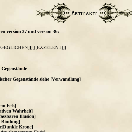
en version 37 und version 36:
SGEGLICHEN]]][[[EXZELENT]]]
e
Gegenstände
ischer Gegenstände siehe [Verwandlung]
em Fels]
lativen Wahrheit]
assbaren Illusion]
r Bindung]
ne|Dunkle Krone]