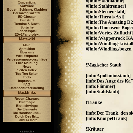
#[info:Skidbladnir]
Conventions
#[info:Stahltrenner]
Software
Bögen, Schirme, Kladden
#[info:Sternenstahl]
Barsaiver Gazette
#[info:Therats Axt]
ED Glossar
Funstuff
#[info:The Amazing D2
Termine & News
#[info:Thornsens Boge
Sprüche
Lehensspiel
#[info:Vortex Zuflucht]
EDv2Fanprojekt
#[info:Wappenrock 
Metawiki
#[info:Windlingskristal
Main
#[info:Windlingsbogen
Anmelden
Über uns
Wiki-Etiquette
Verbesserungsvorschläge
Eure Meinung
!Magischer Staub
News
Seiten Index
Top Ten Seiten
[info:Apolloniusstaub]
Todo
[info:Das Auge des Ka
Impressum
FAQ
[info:Flimmer]
Datenschutzerklärung
[info:Stahlstaub]
Backlinks
RecentChanges
!Tränke
Blutmagie
Blutschwinge
Die Elemente
[info:Der Trank, den s
Die Handschuhe...
Dolch Des Ifri...
[info:KnorpelTrank]
...and 14 more
!Kräuter
- search -