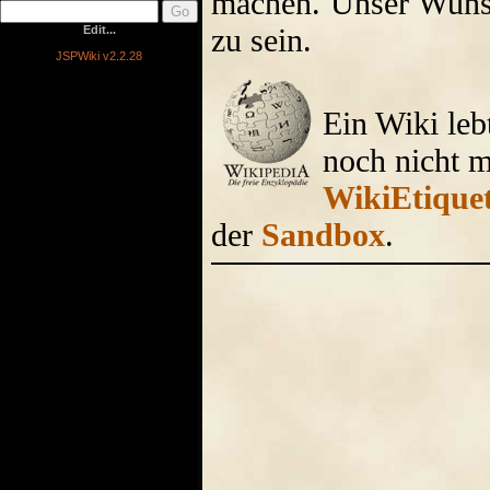
machen. Unser Wunsc
zu sein.
Edit...
JSPWiki v2.2.28
Ein Wiki leb
noch nicht m
WikiEtiquet
der
Sandbox
.