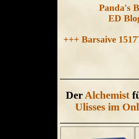
Panda's Bl
ED Blog
+++ Barsaive 1517T
Der
Alchemist
fü
Ulisses im On