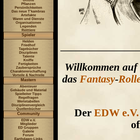
Untote
Pflanzen
Persönlichkeiten
Das neue T'kambras
Artefakte
Waren und Dienste
Organisationen
Legenden
Reittiere
Spieler
Helden
Friedhof
Tagebücher
Disziplinen
Talente
Kniffe
Willkommen auf d
Fertigkeiten
Zaubersprüche
Charaktererschaffung
das
Fantasy
-
Roll
Vorteile & Nachteile
Mastern
Abenteuer
Gebäude und Material
Spielleiter Tipps
Regelfragen
Wertetabellen
Disziplinenvergleich
Der
EDW e.V.
Quellenbücher
Community
EDW e.V.
of
Mitglieder
ED Gruppen
Galerie
Forum
Earthdawn-Links