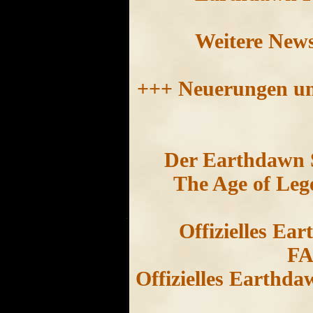
Weitere News
+++ Neuerungen und
Der Earthdawn 
The Age of Leg
Offizielles Ea
FA
Offizielles Earth