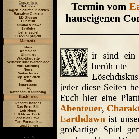
Termin vom
E
Conventions
Software
Bögen, Schirme, Kladden
Barsaiver Gazette
hauseigenen Con
ED Glossar
Funstuff
Termine & News
Sprüche
Lehensspiel
EDv2Fanprojekt
Metawiki
Main
Anmelden
ir sind ei
Über uns
Wiki-Etiquette
Verbesserungsvorschläge
berühmt
Eure Meinung
News
Löschdiskuss
Seiten Index
Top Ten Seiten
Todo
jeder diese Seiten b
Impressum
FAQ
Datenschutzerklärung
Euch hier eine Plat
Backlinks
RecentChanges
Abenteuer
,
Charakt
Das Erste Bild
Left Menu
Left Menu_Back...
Earthdawn
ist unse
Sebastian Favo...
Text Formattin...
...and 1 more
großartige Spiel ge
- search -