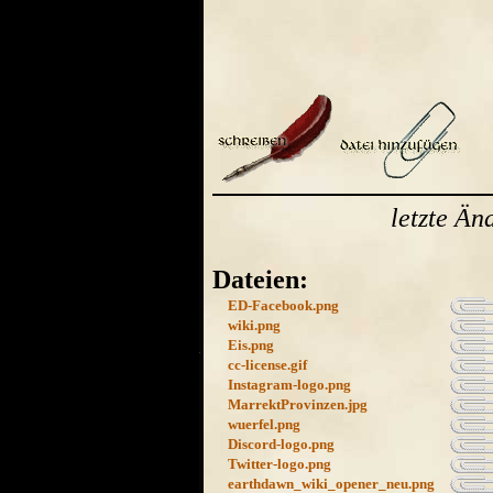
letzte Ä
Dateien:
ED-Facebook.png
wiki.png
Eis.png
cc-license.gif
Instagram-logo.png
MarrektProvinzen.jpg
wuerfel.png
Discord-logo.png
Twitter-logo.png
earthdawn_wiki_opener_neu.png