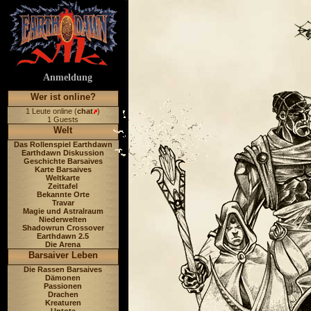
Anmeldung
Wer ist online?
1 Leute online (
chat
)
1 Guests
Welt
Das Rollenspiel Earthdawn
Earthdawn Diskussion
Geschichte Barsaives
Karte Barsaives
Weltkarte
Zeittafel
Bekannte Orte
Travar
Magie und Astralraum
Niederwelten
Shadowrun Crossover
Earthdawn 2.5
Die Arena
Barsaiver Leben
Die Rassen Barsaives
Dämonen
Passionen
Drachen
Kreaturen