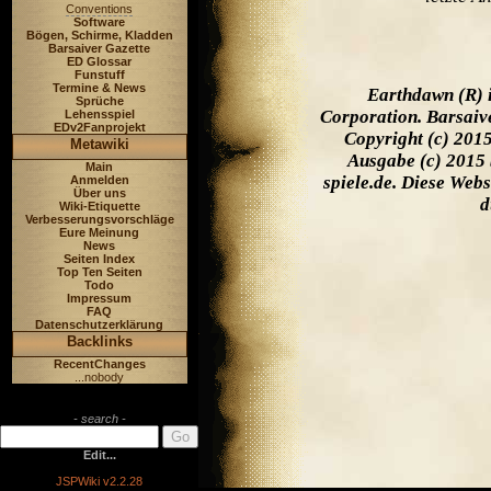
Conventions
Software
Bögen, Schirme, Kladden
Barsaiver Gazette
ED Glossar
Funstuff
Termine & News
Earthdawn (R) 
Sprüche
Corporation. Barsaiv
Lehensspiel
EDv2Fanprojekt
Copyright (c) 201
Metawiki
Ausgabe (c) 2015 
Main
spiele.de. Diese Web
Anmelden
Über uns
d
Wiki-Etiquette
Verbesserungsvorschläge
Eure Meinung
News
Seiten Index
Top Ten Seiten
Todo
Impressum
FAQ
Datenschutzerklärung
Backlinks
RecentChanges
...nobody
- search -
Edit...
JSPWiki v2.2.28