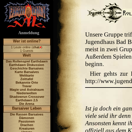
Anmeldung
Unsere Gruppe tri
Jugendhaus Bad Bol
Wer ist online?
1 Leute online (
chat
)
meist in zwei Grup
1 Guests
Welt
Außerdem Spielen 
Das Rollenspiel Earthdawn
beginn.
Earthdawn Diskussion
Geschichte Barsaives
Karte Barsaives
Hier gehts zur
Weltkarte
Zeittafel
http://www.jugend
Bekannte Orte
Travar
Magie und Astralraum
Niederwelten
Shadowrun Crossover
Earthdawn 2.5
Die Arena
Ist ja doch ein ga
Barsaiver Leben
viele seid ihr den
Die Rassen Barsaives
Dämonen
Passionen
Ansonsten kennt i
Drachen
Kreaturen
offiziell aus dem