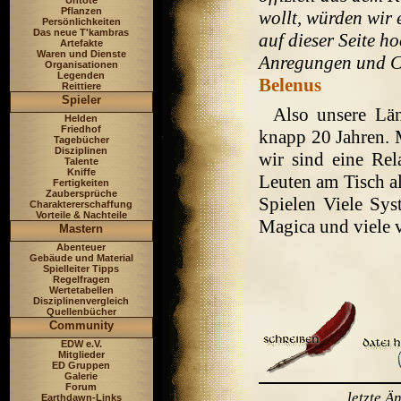
Untote
Pflanzen
wollt, würden wir 
Persönlichkeiten
Das neue T'kambras
auf dieser Seite h
Artefakte
Waren und Dienste
Anregungen und Ch
Organisationen
Legenden
Belenus
Reittiere
Spieler
Also unsere Län
Helden
Friedhof
knapp 20 Jahren. 
Tagebücher
Disziplinen
wir sind eine Re
Talente
Kniffe
Leuten am Tisch al
Fertigkeiten
Zaubersprüche
Spielen Viele Sy
Charaktererschaffung
Vorteile & Nachteile
Magica und viele v
Mastern
Abenteuer
Gebäude und Material
Spielleiter Tipps
Regelfragen
Wertetabellen
Disziplinenvergleich
Quellenbücher
Community
EDW e.V.
Mitglieder
ED Gruppen
Galerie
Forum
letzte 
Earthdawn-Links