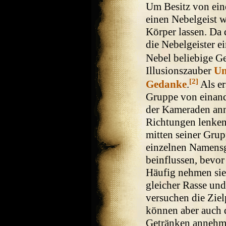
Um Besitz von ein
einen Nebelgeist w
Körper lassen. Da 
die Nebelgeister e
Nebel beliebige G
Illusionszauber
Un
[2]
Gedanke
.
Als er
Gruppe von einande
der Kameraden ann
Richtungen lenken
mitten seiner Gru
einzelnen Namens
beinflussen, bevor
Häufig nehmen sie 
gleicher Rasse un
versuchen die Ziel
können aber auch 
Getränken annehme