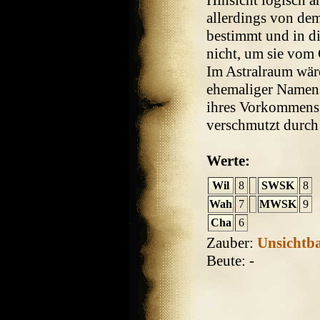
Hinsicht logisch 
allerdings von de
bestimmt und in die
nicht, um sie vom 
Im Astralraum wäre
ehemaliger Namens
ihres Vorkommens d
verschmutzt durch
Werte:
Wil
8
SWSK
8
Wah
7
MWSK
9
Cha
6
Zauber:
Unsichtb
Beute: -