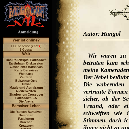
Anmeldung
Autor: Hangol
Wer ist online?
1 Leute online (
chat
)
1 Guests
Welt
Wir waren zu f
Das Rollenspiel Earthdawn
betraten kam sch
Earthdawn Diskussion
Geschichte Barsaives
meine Kameraden
Karte Barsaives
Weltkarte
Der Nebel betäubt
Zeittafel
Bekannte Orte
Die wabernden
Travar
Magie und Astralraum
vertraute Formen
Niederwelten
Shadowrun Crossover
sicher, ob der S
Earthdawn 2.5
Die Arena
Freund, oder e
Barsaiver Leben
schweiften wie
Die Rassen Barsaives
Dämonen
Passionen
Stimmen, doch ic
Drachen
Kreaturen
ihnen nicht zu und