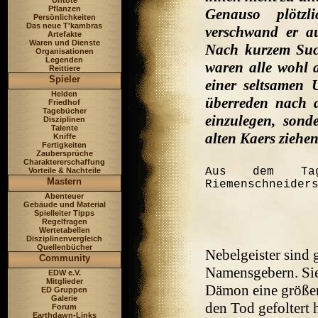
Untote
Pflanzen
Genauso plötz
Persönlichkeiten
Das neue T'kambras
verschwand er au
Artefakte
Waren und Dienste
Nach kurzem Suc
Organisationen
Legenden
waren alle wohl a
Reittiere
Spieler
einer seltsamen 
Helden
überreden nach 
Friedhof
Tagebücher
einzulegen, sond
Disziplinen
Talente
alten Kaers ziehe
Kniffe
Fertigkeiten
Zaubersprüche
Charaktererschaffung
Aus dem Tag
Vorteile & Nachteile
Mastern
Riemenschneider
Abenteuer
Gebäude und Material
Spielleiter Tipps
Regelfragen
Wertetabellen
Disziplinenvergleich
Quellenbücher
Nebelgeister sind 
Community
Namensgebern. Sie
EDW e.V.
Mitglieder
Dämon eine größe
ED Gruppen
Galerie
den Tod gefoltert 
Forum
Earthdawn-Links