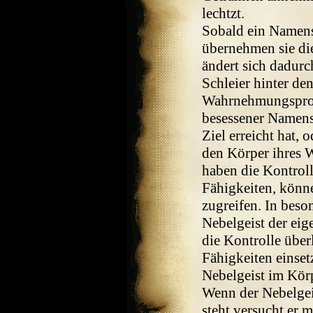
lechtzt.
Sobald ein Namens
übernehmen sie di
ändert sich dadurch
Schleier hinter den
Wahrnehmungsprob
besessener Namensg
Ziel erreicht hat, 
den Körper ihres W
haben die Kontrol
Fähigkeiten, könne
zugreifen. In beso
Nebelgeist der eige
die Kontrolle über
Fähigkeiten einset
Nebelgeist im Körp
Wenn der Nebelgei
steht versucht er 