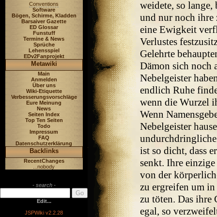
weidete, so lange,
Conventions
Software
und nur noch ihre 
Bögen, Schirme, Kladden
Barsaiver Gazette
eine Ewigkeit verf
ED Glossar
Funstuff
Termine & News
Verlustes festzusi
Sprüche
Lehensspiel
Gelehrte behaupte
EDv2Fanprojekt
Metawiki
Dämon sich noch a
Main
Nebelgeister haben
Anmelden
Über uns
endlich Ruhe finde
Wiki-Etiquette
Verbesserungsvorschläge
wenn die Wurzel ih
Eure Meinung
News
Wenn Namensgeber
Seiten Index
Top Ten Seiten
Nebelgeister hausen
Todo
Impressum
undurchdringliche
FAQ
Datenschutzerklärung
ist so dicht, dass
Backlinks
senkt. Ihre einzig
RecentChanges
...nobody
von der körperlic
zu ergreifen um i
- search -
zu töten. Das ihre
Edit...
egal, so verzweifelt
JSPWiki v2.2.28