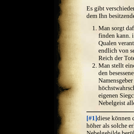
Es gibt verschied
dem Ihn besitzende
Man sorgt dafü
finden kann. i
Qualen verant
endlich von s
Reich der Tot
Man stellt ei
den besessene
Namensgeber z
höchstwahrsch
eigenen Sieg
Nebelgeist all
[#1]
diese können 
höher als solche e
Nebelgebilde berüh