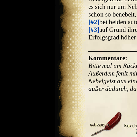
es sich nur um Nebe
schon so benebelt,
[#2]
bei beiden au
[#3]
auf Grund ihre
Erfolgsgrad höher 
Kommentare:
Bitte mal um Rückm
Außerdem fehlt mi
Nebelgeist aus ei
außer dadurch, da