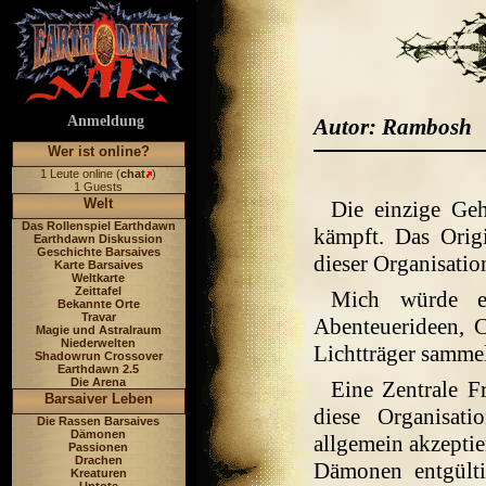
Anmeldung
Autor: Rambosh
Wer ist online?
1 Leute online (
chat
)
1 Guests
Welt
Die einzige Geh
Das Rollenspiel Earthdawn
kämpft. Das Origi
Earthdawn Diskussion
Geschichte Barsaives
dieser Organisati
Karte Barsaives
Weltkarte
Zeittafel
Mich würde es
Bekannte Orte
Travar
Abenteuerideen, 
Magie und Astralraum
Niederwelten
Lichtträger samme
Shadowrun Crossover
Earthdawn 2.5
Die Arena
Eine Zentrale F
Barsaiver Leben
diese Organisat
Die Rassen Barsaives
Dämonen
allgemein akzeptie
Passionen
Drachen
Dämonen entgült
Kreaturen