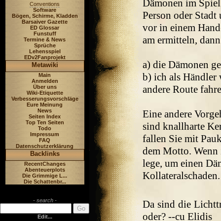
Dämonen im Spiel 
Conventions
Software
Person oder Stadt 
Bögen, Schirme, Kladden
Barsaiver Gazette
vor in einem Hande
ED Glossar
Funstuff
am ermitteln, dann
Termine & News
Sprüche
Lehensspiel
EDv2Fanprojekt
a) die Dämonen g
Metawiki
b) ich als Händler
Main
Anmelden
andere Route fahre
Über uns
Wiki-Etiquette
Verbesserungsvorschläge
Eure Meinung
News
Eine andere Vorge
Seiten Index
Top Ten Seiten
sind knallharte K
Todo
Impressum
fallen Sie mit Pa
FAQ
Datenschutzerklärung
dem Motto. Wenn i
Backlinks
lege, um einen Däm
RecentChanges
Abenteuerplots
Kollateralschaden.
Die Grimmige L...
Die Schattenbr...
- search -
Da sind die Lichtt
oder? --cu Elidis
Edit...