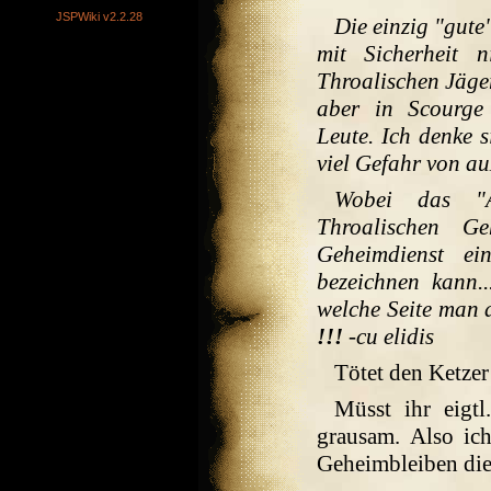
JSPWiki v2.2.28
Die einzig "gute
mit Sicherheit 
Throalischen Jäger
aber in Scourge
Leute. Ich denke s
viel Gefahr von au
Wobei das "A
Throalischen Ge
Geheimdienst ei
bezeichnen kann.
welche Seite man 
!!!
-cu elidis
Tötet den Ketzer
Müsst ihr eigt
grausam. Also ic
Geheimbleiben die