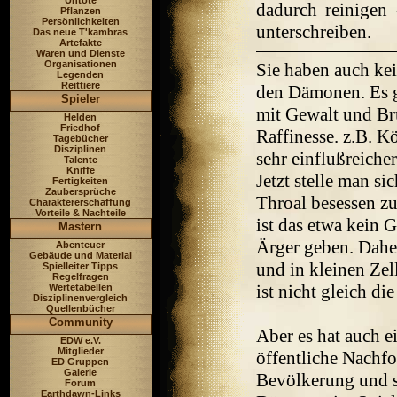
Untote
dadurch reinigen 
Pflanzen
Persönlichkeiten
unterschreiben.
Das neue T'kambras
Artefakte
Waren und Dienste
Organisationen
Sie haben auch ke
Legenden
Reittiere
den Dämonen. Es g
Spieler
mit Gewalt und Bru
Helden
Friedhof
Raffinesse. z.B. K
Tagebücher
Disziplinen
sehr einflußreiche
Talente
Kniffe
Jetzt stelle man s
Fertigkeiten
Zaubersprüche
Throal besessen zu
Charaktererschaffung
Vorteile & Nachteile
ist das etwa kein 
Mastern
Ärger geben. Daher
Abenteuer
Gebäude und Material
und in kleinen Zell
Spielleiter Tipps
Regelfragen
ist nicht gleich di
Wertetabellen
Disziplinenvergleich
Quellenbücher
Community
Aber es hat auch e
EDW e.V.
Mitglieder
öffentliche Nachf
ED Gruppen
Galerie
Bevölkerung und st
Forum
Earthdawn-Links