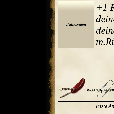
+1 R
dein
Fähigkeiten
dein
m.R
letzte 