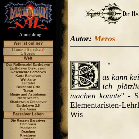
Anmeldung
Autor:
Meros
Wer ist online?
1 Leute online (
chat
)
1 Guests
Welt
"
Das Rollenspiel Earthdawn
Earthdawn Diskussion
Geschichte Barsaives
as kann ke
Karte Barsaives
Weltkarte
Zeittafel
ich plötz
Bekannte Orte
Travar
machen konnte
" - S
Magie und Astralraum
Niederwelten
Shadowrun Crossover
Elementaristen-Lehr
Earthdawn 2.5
Die Arena
Wis
Barsaiver Leben
Die Rassen Barsaives
Dämonen
Passionen
Drachen
Kreaturen