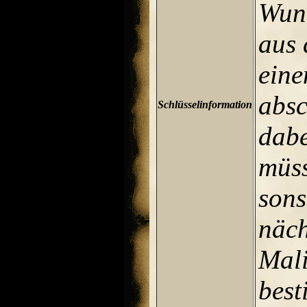
Wund
aus 
eine
absc
Schlüsselinformation
dabe
müss
sons
näch
Mali
best