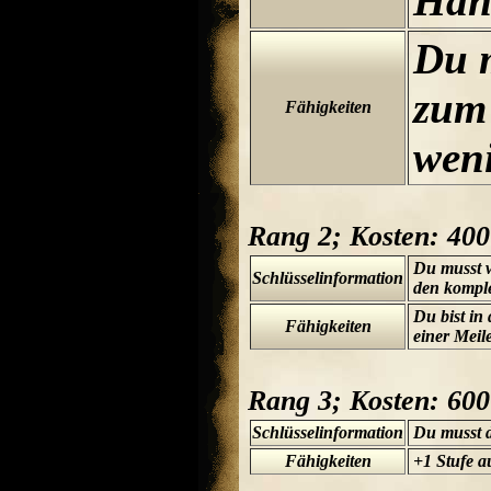
Han
Du m
zum 
Fähigkeiten
wen
Rang 2; Kosten: 40
Du musst w
Schlüsselinformation
den komple
Du bist i
Fähigkeiten
einer Meil
Rang 3; Kosten: 60
Schlüsselinformation
Du musst d
Fähigkeiten
+1 Stufe a