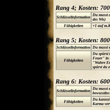
Rang 4; Kosten: 70
Du musst 
Schlüsselinformation
des Wis)
Fähigkeiten
+1 auf m.
Rang 5; Kosten: 80
Schlüsselinformation
Du musst 
Du spürst
Feuer" in 
Fähigkeiten
"Wahre Erd
spürst du 
Rang 6: Kosten: 60
Du musst e
Schlüsselinformation
bewusstlos
Du kannst 
Fähigkeiten
Karma verw