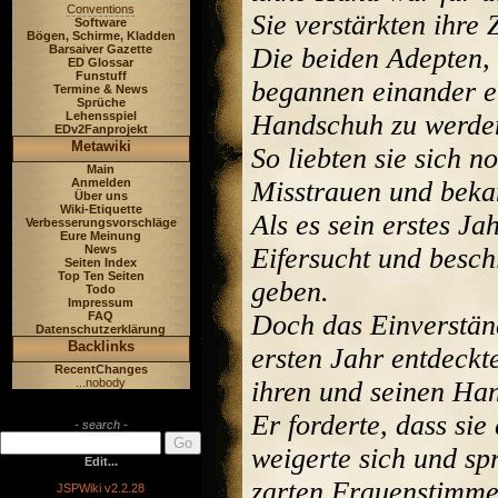
Conventions
Sie verstärkten ihre
Software
Bögen, Schirme, Kladden
Die beiden Adepten, s
Barsaiver Gazette
ED Glossar
Funstuff
begannen einander ei
Termine & News
Sprüche
Handschuh zu werde
Lehensspiel
EDv2Fanprojekt
Metawiki
So liebten sie sich n
Main
Misstrauen und bek
Anmelden
Über uns
Wiki-Etiquette
Als es sein erstes Ja
Verbesserungsvorschläge
Eure Meinung
Eifersucht und besc
News
Seiten Index
Top Ten Seiten
geben.
Todo
Impressum
Doch das Einverständ
FAQ
Datenschutzerklärung
Backlinks
ersten Jahr entdeckt
RecentChanges
ihren und seinen Han
...nobody
Er forderte, dass si
- search -
weigerte sich und sp
Edit...
zarten Frauenstimm
JSPWiki v2.2.28