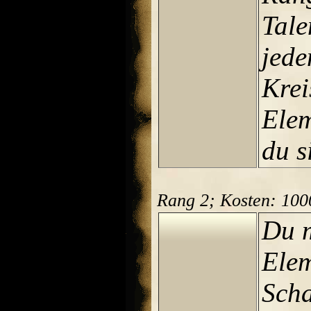
Tale
jede
Krei
Elem
du s
Rang 2; Kosten: 10
Du 
Elem
Scha