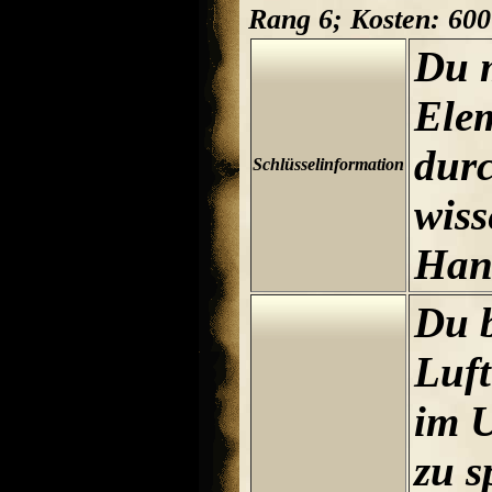
Rang 6; Kosten: 60
Du 
Ele
dur
Schlüsselinformation
wiss
Han
Du b
Luf
im U
zu s