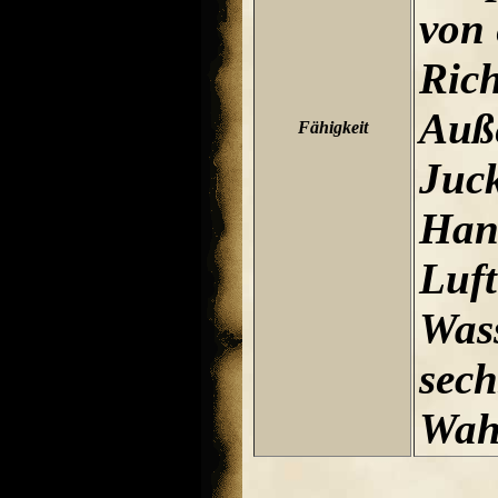
von 
Ric
Auß
Fähigkeit
Juc
Han
Luf
Was
sech
Wah