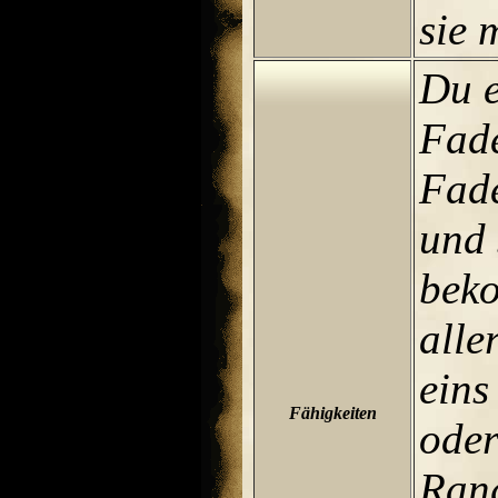
sie 
Du e
Fad
Fad
und 
beko
alle
eins
Fähigkeiten
oder
Rang