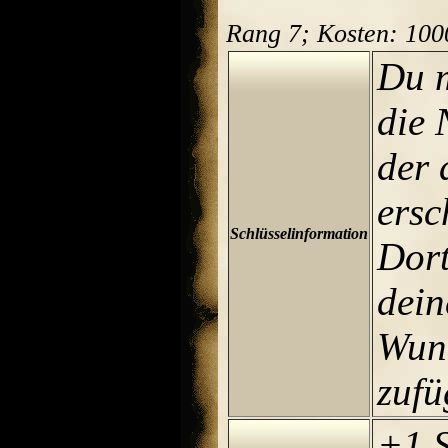
Rang 7; Kosten: 10
Du m
die 
der 
ersc
Schlüsselinformation
Dort
dein
Wun
zufü
+1 S