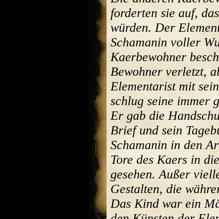
forderten sie auf, d
würden. Der Elementa
Schamanin voller Wut
Kaerbewohner beschw
Bewohner verletzt, a
Elementarist mit sei
schlug seine immer g
Er gab die Handschu
Brief und sein Tageb
Schamanin in den Arm
Tore des Kaers in di
gesehen. Außer viel
Gestalten, die währ
Das Kind war ein Mä
den Künsten der Ele