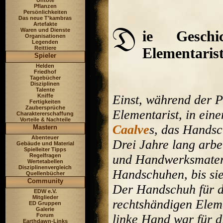
Untote
Pflanzen
Persönlichkeiten
Das neue T'kambras
Artefakte
Waren und Dienste
ie Gesch
Organisationen
Legenden
Elementaris
Reittiere
Spieler
Helden
Friedhof
Tagebücher
Disziplinen
Talente
Einst, während der 
Kniffe
Fertigkeiten
Zaubersprüche
Elementarist, in ein
Charaktererschaffung
Vorteile & Nachteile
Caalve
s, das Handsc
Mastern
Abenteuer
Drei Jahre lang arbe
Gebäude und Material
Spielleiter Tipps
und Handwerksmateri
Regelfragen
Wertetabellen
Disziplinenvergleich
Handschuhen, bis sie
Quellenbücher
Community
Der Handschuh für d
EDW e.V.
Mitglieder
rechtshändigen Elem
ED Gruppen
Galerie
linke Hand war für d
Forum
Earthdawn-Links