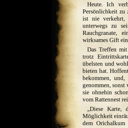
Heute. Ich ver
Persönlichkeit zu 
ist nie verkehr
unterwegs zu se
Rauchgranate, e
wirksames Gift ein
Das Treffen mit
trotz Eintrittska
übelsten und wohl
bieten hat. Hoffe
bekommen, und, w
genommen, sonst w
sie ohnehin scho
vom Rattennest re
„Diese Karte, 
Möglichkeit einrä
dem Orichalkum 