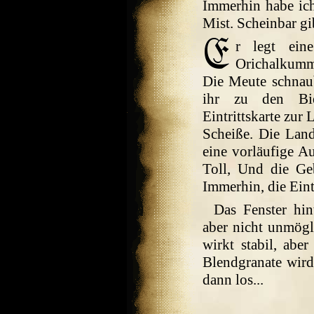
Immerhin habe ich
Mist. Scheinbar gib
r legt ein
Orichalkumm
Die Meute schnau
ihr zu den Biet
Eintrittskarte zur
Scheiße. Die Land
eine vorläufige A
Toll, Und die Ge
Immerhin, die Eint
Das Fenster hin
aber nicht unmögli
wirkt stabil, aber
Blendgranate wird
dann los...