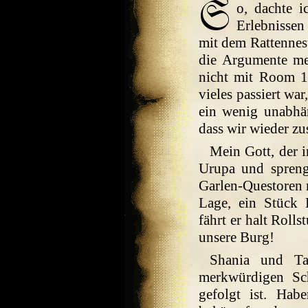
o, dachte i
Erlebnissen
mit dem Rattennest
die Argumente mei
nicht mit Room 1
vieles passiert war
ein wenig unabhän
dass wir wieder z
Mein Gott, der 
Urupa und sprengt
Garlen-Questoren m
Lage, ein Stück H
fährt er halt Rolls
unsere Burg!
Shania und Ta
merkwürdigen Sc
gefolgt ist. Ha