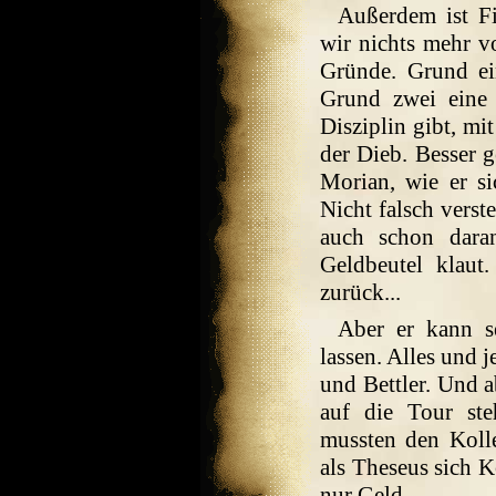
Außerdem ist F
wir nichts mehr v
Gründe. Grund ei
Grund zwei eine
Disziplin gibt, mi
der Dieb. Besser ge
Morian, wie er si
Nicht falsch verst
auch schon dara
Geldbeutel klaut
zurück...
Aber er kann se
lassen. Alles und 
und Bettler. Und a
auf die Tour st
mussten den Koll
als Theseus sich K
nur Geld.