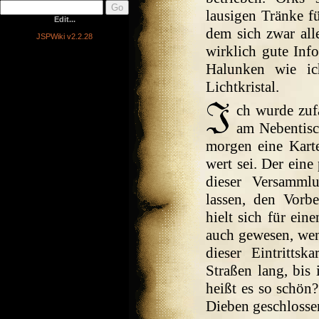
lausigen Tränke f
Edit...
dem sich zwar alle
JSPWiki v2.2.28
wirklich gute Inf
Halunken wie ic
Lichtkristal.
ch wurde zuf
am Nebentisch
morgen eine Kart
wert sei. Der eine 
dieser Versamml
lassen, den Vorbe
hielt sich für ein
auch gewesen, wenn
dieser Eintrittsk
Straßen lang, bis
heißt es so schön?
Dieben geschlossen