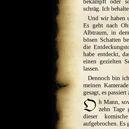
bekämpft oder s
schräg. Ich behalte
Und wir haben u
Es geht nach Ohn
Albtraum, in dem
bösen Schatten be
die Entdeckungsto
habe entdeckt, d
einen gezielten
lassen.
Dennoch bin ich 
meinen Kamerade
gesagt, es passiert
h Mann, sov
zehn Tage g
dieser komisc
aufgebrochen. Es 