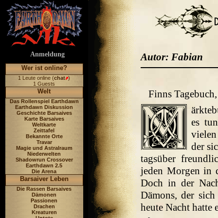
Anmeldung
Autor: Fabian
Wer ist online?
1 Leute online (
chat
)
1 Guests
Welt
Finns Tagebuch,
Das Rollenspiel Earthdawn
Earthdawn Diskussion
ärkteb
Geschichte Barsaives
Karte Barsaives
es tun
Weltkarte
Zeittafel
viele
Bekannte Orte
Travar
der si
Magie und Astralraum
Niederwelten
tagsüber freundli
Shadowrun Crossover
Earthdawn 2.5
jeden Morgen in d
Die Arena
Barsaiver Leben
Doch in der Nach
Die Rassen Barsaives
Dämons, der sich 
Dämonen
Passionen
heute Nacht hatte 
Drachen
Kreaturen