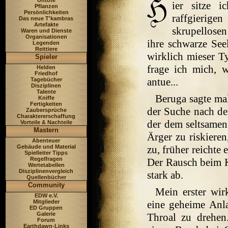
Untote
ier sitze 
Pflanzen
Persönlichkeiten
raffgierig
Das neue T'kambras
Artefakte
skrupellose
Waren und Dienste
Organisationen
ihre schwarze See
Legenden
Reittiere
wirklich mieser T
Spieler
frage ich mich, 
Helden
Friedhof
antue...
Tagebücher
Disziplinen
Talente
Beruga sagte mal
Kniffe
Fertigkeiten
der Suche nach de
Zaubersprüche
Charaktererschaffung
der dem seltsame
Vorteile & Nachteile
Mastern
Ärger zu riskiere
Abenteuer
Gebäude und Material
zu, früher reichte
Spielleiter Tipps
Regelfragen
Der Rausch beim Kl
Wertetabellen
Disziplinenvergleich
stark ab.
Quellenbücher
Community
Mein erster wir
EDW e.V.
Mitglieder
eine geheime Anla
ED Gruppen
Galerie
Throal zu drehen
Forum
Earthdawn-Links