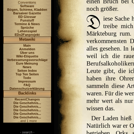
einen Bruch bei 
Conventions
Software
noch größer.
Bögen, Schirme, Kladden
Barsaiver Gazette
ED Glossar
iese Sache h
Funstuff
Termine & News
treibe mich
Sprüche
Lehensspiel
Märkteburg rum. 
EDv2Fanprojekt
Metawiki
verkommensten Dr
Main
alles gesehen. In 
Anmelden
Über uns
weil ich die rau
Wiki-Etiquette
Verbesserungsvorschläge
Berufsalkoholikern
Eure Meinung
News
Leute gibt, die i
Seiten Index
Top Ten Seiten
haben ihre Ohre
Todo
Impressum
sammeln diese Art
FAQ
Datenschutzerklärung
waren. Für die weni
Backlinks
mehr wert als nur
RecentChanges
Die Geschehnis...
Die Geschehnis...
wissen das.
Die Geschehnis...
Die Geschehnis...
Der Laden hieß 
Die Geschehnis...
...and 1 more
Natürlich war er 
betrieben. Orks 
- search -