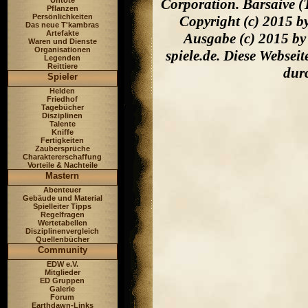
Untote
Corporation. Barsaive (
Pflanzen
Persönlichkeiten
Copyright (c) 2015 b
Das neue T'kambras
Artefakte
Ausgabe (c) 2015 by
Waren und Dienste
Organisationen
spiele.de. Diese Webse
Legenden
Reittiere
dur
Spieler
Helden
Friedhof
Tagebücher
Disziplinen
Talente
Kniffe
Fertigkeiten
Zaubersprüche
Charaktererschaffung
Vorteile & Nachteile
Mastern
Abenteuer
Gebäude und Material
Spielleiter Tipps
Regelfragen
Wertetabellen
Disziplinenvergleich
Quellenbücher
Community
EDW e.V.
Mitglieder
ED Gruppen
Galerie
Forum
Earthdawn-Links