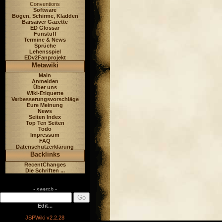
Conventions
Software
Bögen, Schirme, Kladden
Barsaiver Gazette
ED Glossar
Funstuff
Termine & News
Sprüche
Lehensspiel
EDv2Fanprojekt
Metawiki
Main
Anmelden
Über uns
Wiki-Etiquette
Verbesserungsvorschläge
Eure Meinung
News
Seiten Index
Top Ten Seiten
Todo
Impressum
FAQ
Datenschutzerklärung
Backlinks
RecentChanges
Die Schriften ...
- search -
Edit...
JSPWiki v2.2.28