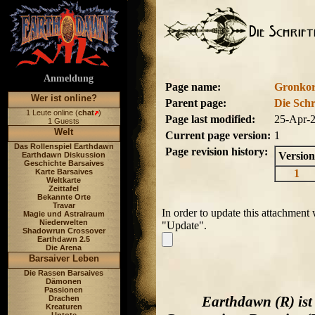
Anmeldung
Page name:
Gronkor
Wer ist online?
Parent page:
Die Schr
1 Leute online (
chat
)
Page last modified:
25-Apr-
1 Guests
Welt
Current page version:
1
Das Rollenspiel Earthdawn
Page revision history:
Version
Earthdawn Diskussion
Geschichte Barsaives
Karte Barsaives
1
Weltkarte
Zeittafel
Bekannte Orte
Travar
In order to update this attachment 
Magie und Astralraum
Niederwelten
"Update".
Shadowrun Crossover
Earthdawn 2.5
Die Arena
Barsaiver Leben
Die Rassen Barsaives
Dämonen
Passionen
Earthdawn (R) ist
Drachen
Kreaturen