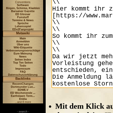
Conventions
Software
Bögen, Schirme, Kladden
Barsaiver Gazette
ED Glossar
Funstuff
Termine & News
Sprüche
Lehensspiel
EDv2Fanprojekt
Metawiki
Main
Anmelden
Über uns
Wiki-Etiquette
Verbesserungsvorschläge
Eure Meinung
News
Seiten Index
Top Ten Seiten
Todo
Impressum
FAQ
Datenschutzerklärung
Backlinks
RecentChanges
Dortmunder Lue...
EDWE.V
ED Wochenende ...
Earthdawn Term...
Eridia
...and 8 more
Mit dem Klick au
- search -