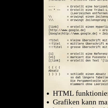
;Term:Erkl   = erstellt eine Defini
----       = Erstellt eine horizont
~~ * ~~    = Erstellt eine Tribal-Li
             (Leerzeichen entfernen
\\         = erzwingt einen Zeilensp
\\\        = erzwingt Zeilensprung 
[link]     = erstellt einen Hyperli
[http://www.google.de]        = ers
[Google|http://www.google.de] = Zei
!Titel     = kleine Überschrift mit
!!Titel    = mittlere Überschrift m
!!!Titel   = grosse Überschrift mit
[1]        = erstellt eine Referenz
[#1]       = markiert die Fussnote N
[[link]    = erstellt den Text '[lin
( ( ( (  

Absatz

) ) ) )    = schließt einen Absatz 
             so daß längere Tabelle
             Die Pergamentseite wir
HTML funktionier
Grafiken kann ma