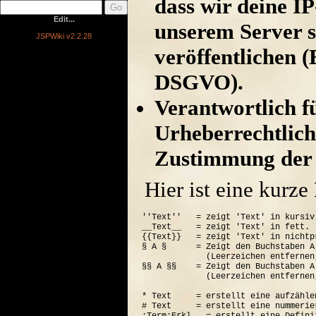
dass wir deine I
Edit...
unserem Server s
JSPWiki v2.2.28
veröffentlichen (
DSGVO).
Verantwortlich für
Urheberrechtlich
Zustimmung der 
Hier ist eine kurz
''Text''   = zeigt 'Text' in kursiv.
__Text__   = zeigt 'Text' in fett.

{{Text}}   = zeigt 'Text' in nichtp
§ A §      = Zeigt den Buchstaben A
             (Leerzeichen entfernen
§§ A §§    = Zeigt den Buchstaben A
             (Leerzeichen entfernen
* Text     = erstellt eine aufzähle
# Text     = erstellt eine nummerie