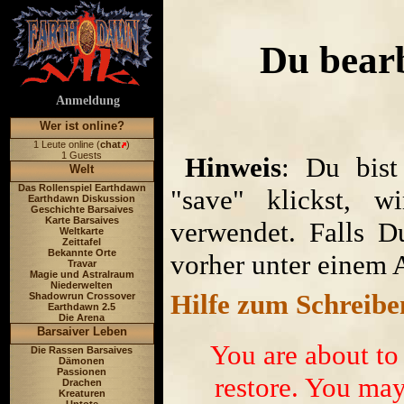
Du bear
Anmeldung
Wer ist online?
1 Leute online (
chat
)
1 Guests
Hinweis
: Du bist
Welt
Das Rollenspiel Earthdawn
"save" klickst, w
Earthdawn Diskussion
Geschichte Barsaives
Karte Barsaives
verwendet. Falls D
Weltkarte
Zeittafel
Bekannte Orte
vorher unter einem 
Travar
Magie und Astralraum
Niederwelten
Hilfe zum Schreibe
Shadowrun Crossover
Earthdawn 2.5
Die Arena
Barsaiver Leben
You are about to
Die Rassen Barsaives
Dämonen
Passionen
restore. You may 
Drachen
Kreaturen