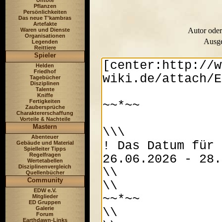
Untote
Pflanzen
Persönlichkeiten
Das neue T'kambras
Artefakte
Autor oder
Waren und Dienste
Organisationen
Ausge
Legenden
Reittiere
Spieler
Helden
Friedhof
Tagebücher
Disziplinen
Talente
Kniffe
Fertigkeiten
Zaubersprüche
Charaktererschaffung
Vorteile & Nachteile
Mastern
Abenteuer
Gebäude und Material
Spielleiter Tipps
Regelfragen
Wertetabellen
Disziplinenvergleich
Quellenbücher
Community
EDW e.V.
Mitglieder
ED Gruppen
Galerie
Forum
Earthdawn-Links