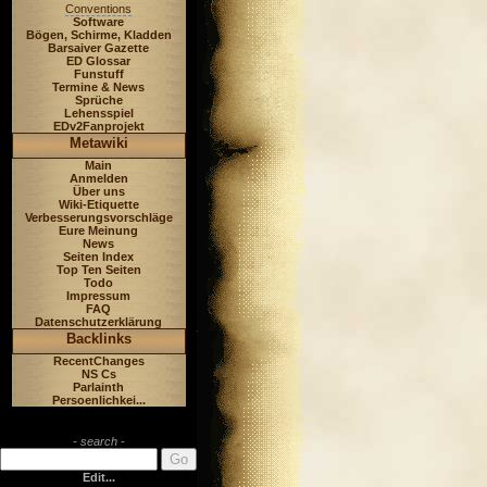
Conventions
Software
Bögen, Schirme, Kladden
Barsaiver Gazette
ED Glossar
Funstuff
Termine & News
Sprüche
Lehensspiel
EDv2Fanprojekt
Metawiki
Main
Anmelden
Über uns
Wiki-Etiquette
Verbesserungsvorschläge
Eure Meinung
News
Seiten Index
Top Ten Seiten
Todo
Impressum
FAQ
Datenschutzerklärung
Backlinks
RecentChanges
NS Cs
Parlainth
Persoenlichkei...
- search -
Edit...