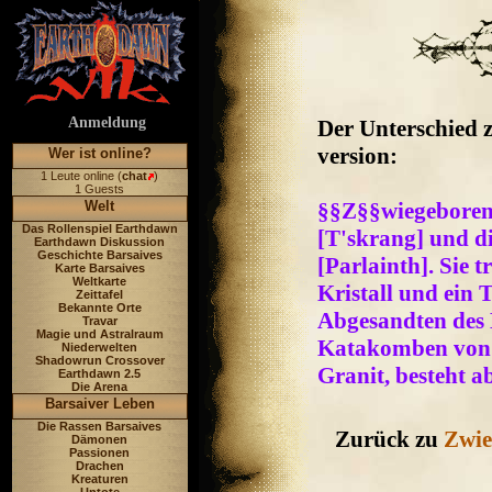
Anmeldung
Der Unterschied 
version:
Wer ist online?
1 Leute online (
chat
)
1 Guests
Welt
§§Z§§wiegeboren i
Das Rollenspiel Earthdawn
[T'skrang] und di
Earthdawn Diskussion
Geschichte Barsaives
[Parlainth]. Sie 
Karte Barsaives
Weltkarte
Kristall und ein 
Zeittafel
Bekannte Orte
Abgesandten des 
Travar
Magie und Astralraum
Katakomben von P
Niederwelten
Shadowrun Crossover
Granit, besteht a
Earthdawn 2.5
Die Arena
Barsaiver Leben
Die Rassen Barsaives
Zurück zu
Zwie
Dämonen
Passionen
Drachen
Kreaturen