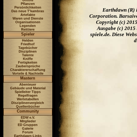
Untote
Pflanzen
Persönlichkeiten
Earthdawn (R) 
Das neue T'kambras
Artefakte
Corporation. Barsaiv
Waren und Dienste
Copyright (c) 201
Organisationen
Legenden
Ausgabe (c) 2015 
Reittiere
spiele.de. Diese Web
Spieler
d
Helden
Friedhof
Tagebücher
Disziplinen
Talente
Kniffe
Fertigkeiten
Zaubersprüche
Charaktererschaffung
Vorteile & Nachteile
Mastern
Abenteuer
Gebäude und Material
Spielleiter Tipps
Regelfragen
Wertetabellen
Disziplinenvergleich
Quellenbücher
Community
EDW e.V.
Mitglieder
ED Gruppen
Galerie
Forum
Earthdawn-Links