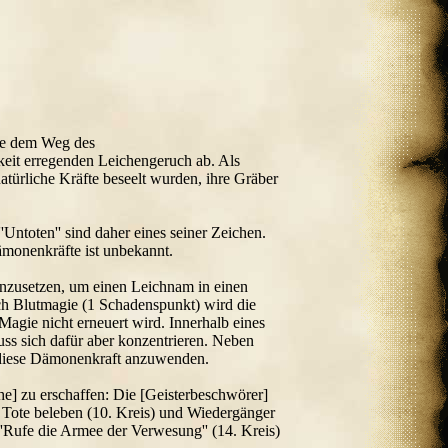
ade dem Weg des
keit erregenden Leichengeruch ab. Als
türliche Kräfte beseelt wurden, ihre Gräber
'Untoten'' sind daher eines seiner Zeichen.
ämonenkräfte ist unbekannt.
nzusetzen, um einen Leichnam in einen
h Blutmagie (1 Schadenspunkt) wird die
Magie nicht erneuert wird. Innerhalb eines
ss sich dafür aber konzentrieren. Neben
 diese Dämonenkraft anzuwenden.
e] zu erschaffen: Die [Geisterbeschwörer]
), Tote beleben (10. Kreis) und Wiedergänger
''Rufe die Armee der Verwesung'' (14. Kreis)