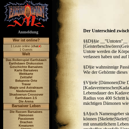
Der Unterschied zwisch
Anmeldung
Wer ist online?
§§D§§ie __''Untoten''__
[Geisterbeschwörers|Geis
1 Leute online (
chat
)
1 Guests
Untote werden die Körper
Welt
verlassen haben und auf 
Das Rollenspiel Earthdawn
Earthdawn Diskussion
§D§ie wahnsinnige Passion
Geschichte Barsaives
Karte Barsaives
Wie der Gehörnte dieses 
Weltkarte
Zeittafel
Bekannte Orte
§V§iele [Dämonen|Die Dä
Travar
[Kadavermenschen|Kadave
Magie und Astralraum
Niederwelten
Lebensdauer des Kadaverm
Shadowrun Crossover
Radius von 400 Schritt k
Earthdawn 2.5
Die Arena
mächtigen Dämonen wie [
Barsaiver Leben
Die Rassen Barsaives
§A§uch Namensgeber sind
Dämonen
können [Skelette|Skelett
Passionen
Drachen
mit unnatürlichem Leben 
Kreaturen