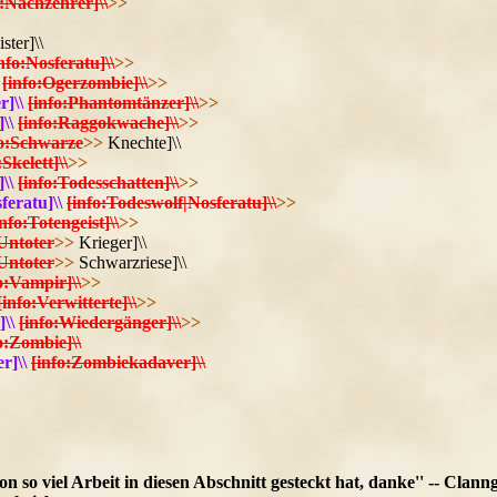
o:Nachzehrer]\\
>>
ster]\\
nfo:Nosferatu]\\
>>
[info:Ogerzombie]\\
>>
]\\
[info:Phantomtänzer]\\
>>
\\
[info:Raggokwache]\\
>>
fo:Schwarze
>>
Knechte]\\
:Skelett]\\
>>
\\
[info:Todesschatten]\\
>>
feratu]\\
[info:Todeswolf|Nosferatu]\\
>>
info:Totengeist]\\
>>
:Untoter
>>
Krieger]\\
:Untoter
>>
Schwarzriese]\\
o:Vampir]\\
>>
[info:Verwitterte]\\
>>
\\
[info:Wiedergänger]\\
>>
o:Zombie]\\
r]\\
[info:Zombiekadaver]\\
 so viel Arbeit in diesen Abschnitt gesteckt hat, danke'' -- Clanng