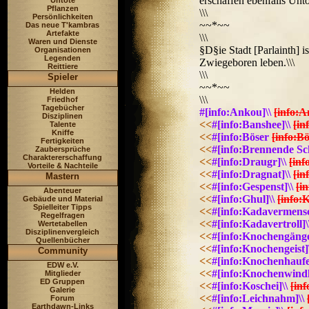
erschaffen ebenfalls Unto
Untote
Pflanzen
\\\
Persönlichkeiten
~~*~~
Das neue T'kambras
Artefakte
\\\
Waren und Dienste
§D§ie Stadt [Parlainth] i
Organisationen
Legenden
Zwiegeboren leben.\\\
Reittiere
\\\
Spieler
~~*~~
Helden
\\\
Friedhof
Tagebücher
#[info:Ankou]\\
[info:A
Disziplinen
<<
#[info:Banshee]\\
[in
Talente
Kniffe
<<
#[info:Böser
[info:B
Fertigkeiten
<<
#[info:Brennende Sch
Zaubersprüche
Charaktererschaffung
<<
#[info:Draugr]\\
[inf
Vorteile & Nachteile
<<
#[info:Dragnat]\\
[in
Mastern
<<
#[info:Gespenst]\\
[i
Abenteuer
<<
#[info:Ghul]\\
[info:
Gebäude und Material
Spielleiter Tipps
<<
#[info:Kadavermensc
Regelfragen
<<
#[info:Kadavertroll]\
Wertetabellen
Disziplinenvergleich
<<
#[info:Knochengänge
Quellenbücher
<<
#[info:Knochengeist]
Community
<<
#[info:Knochenhaufe
EDW e.V.
<<
#[info:Knochenwindl
Mitglieder
ED Gruppen
<<
#[info:Koschei]\\
[in
Galerie
<<
#[info:Leichnahm]\\
Forum
Earthdawn-Links