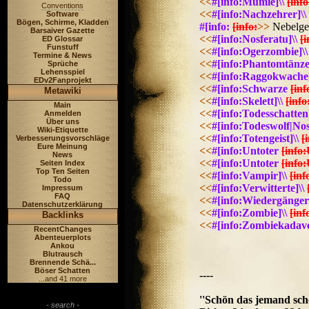
<<
#[info:Mumie]\\
[inf
Conventions
<<
#[info:Nachzehrer]\\
Software
Bögen, Schirme, Kladden
#[info:
[info:
>>
Nebelgei
Barsaiver Gazette
<<
#[info:Nosferatu]\\
[i
ED Glossar
Funstuff
<<
#[info:Ogerzombie]\\
Termine & News
<<
#[info:Phantomtänzer
Sprüche
Lehensspiel
<<
#[info:Raggokwache]
EDv2Fanprojekt
<<
#[info:Schwarze
[in
Metawiki
<<
#[info:Skelett]\\
[info
Main
<<
#[info:Todesschatten]
Anmelden
Über uns
<<
#[info:Todeswolf|Nos
Wiki-Etiquette
<<
#[info:Totengeist]\\
[
Verbesserungsvorschläge
Eure Meinung
<<
#[info:Untoter
[info
News
<<
#[info:Untoter
[info
Seiten Index
Top Ten Seiten
<<
#[info:Vampir]\\
[inf
Todo
<<
#[info:Verwitterte]\\
Impressum
FAQ
<<
#[info:Wiedergänger]
Datenschutzerklärung
<<
#[info:Zombie]\\
[inf
Backlinks
<<
#[info:Zombiekadave
RecentChanges
Abenteuerplots
Ankou
Blutrausch
Brennende Schä...
Böser Schatten
----
...and 41 more
''Schön das jemand schon
- search -