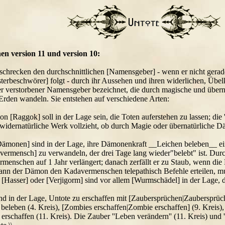
en version 11 und version 10:
 schrecken den durchschnittlichen [Namensgeber] - wenn er nicht ger
terbeschwörer] folgt - durch ihr Aussehen und ihren widerlichen, Übel
 verstorbener Namensgeber bezeichnet, die durch magische und überna
Erden wandeln. Sie entstehen auf verschiedene Arten:
 [Raggok] soll in der Lage sein, die Toten auferstehen zu lassen; die '
widernatürliche Werk vollzieht, ob durch Magie oder übernatürliche D
monen] sind in der Lage, ihre Dämonenkraft __Leichen beleben__ ei
rmensch] zu verwandeln, der drei Tage lang wieder"belebt" ist. Durc
enschen auf 1 Jahr verlängert; danach zerfällt er zu Staub, wenn die 
ann der Dämon den Kadavermenschen telepathisch Befehle erteilen, mu
Hasser] oder [Verjigorm] sind vor allem [Wurmschädel] in der Lage,
 in der Lage, Untote zu erschaffen mit [Zaubersprüchen|Zaubersprüch
] beleben (4. Kreis), [Zombies erschaffen|Zombie erschaffen] (9. Kreis
erschaffen (11. Kreis). Die Zauber ''Leben verändern'' (11. Kreis) und 