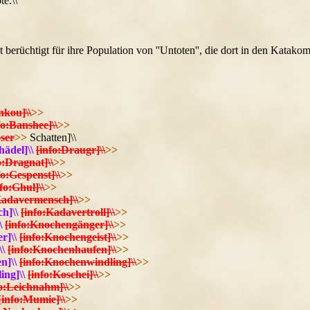
te.\\
st berüchtigt für ihre Population von ''Untoten'', die dort in den Katak
nkou]\\
>>
fo:Banshee]\\
>>
öser
>>
Schatten]\\
ädel]\\
[info:Draugr]\\
>>
o:Dragnat]\\
>>
fo:Gespenst]\\
>>
nfo:Ghul]\\
>>
Kadavermensch]\\
>>
h]\\
[info:Kadavertroll]\\
>>
\
[info:Knochengänger]\\
>>
r]\\
[info:Knochengeist]\\
>>
\\
[info:Knochenhaufen]\\
>>
n]\\
[info:Knochenwindling]\\
>>
ing]\\
[info:Koschei]\\
>>
fo:Leichnahm]\\
>>
[info:Mumie]\\
>>