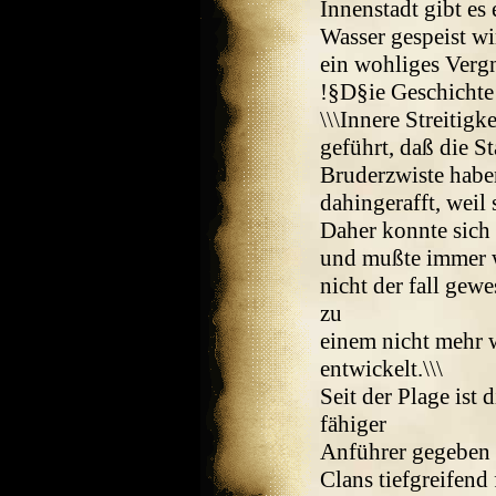
Innenstadt gibt es
Wasser gespeist w
ein wohliges Verg
!§D§ie Geschichte 
\\\Innere Streitig
geführt, daß die S
Bruderzwiste habe
dahingerafft, weil
Daher konnte sich 
und mußte immer 
nicht der fall gewe
zu
einem nicht mehr 
entwickelt.\\\
Seit der Plage ist
fähiger
Anführer gegeben w
Clans tiefgreifend