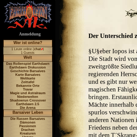
Anmeldung
Der Unterschied z
Wer ist online?
1 Leute online (
chat
)
§U§eber Iopos ist
1 Guests
Welt
Die Stadt wird vom
Das Rollenspiel Earthdawn
zweitgrößte Siedl
Earthdawn Diskussion
Geschichte Barsaives
regierenden Herrsc
Karte Barsaives
Weltkarte
und es gibt nur we
Zeittafel
Bekannte Orte
magischen Fähigke
Travar
Magie und Astralraum
bringen. Erstaunli
Niederwelten
Shadowrun Crossover
Mächte innerhalb 
Earthdawn 2.5
Die Arena
spurlos verschwin
Barsaiver Leben
anderen Nationen 
Die Rassen Barsaives
Dämonen
Friedens neben de
Passionen
Drachen
Kreaturen
mit dem T´Skrang-