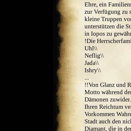
Ehre, ein Familien
zur Verfügung zu s
kleine Truppen von
unterstützen die S
in Iopos zu gewährl
!Die Herrscherfami
Uhl\\
Neflig\\
Jada\\
Ishry\\
...
!!Von Glanz und R
Motto während der 
Dämonen zuwider.
Ihren Reichtum ver
Vorkommen Wahrer
Stadt auch den nic
Diamant, die in de