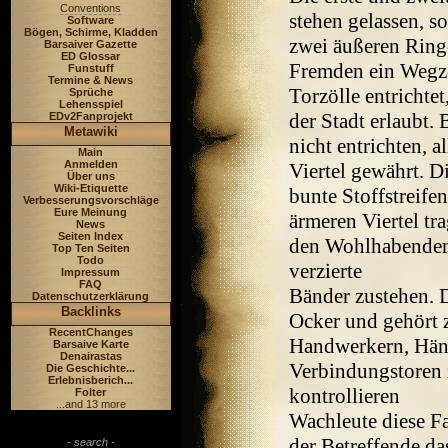
Conventions
stehen gelassen, 
Software
Bögen, Schirme, Kladden
zwei äußeren Ring
Barsaiver Gazette
ED Glossar
Fremden ein Wegzol
Funstuff
Termine & News
Torzölle entrichte
Sprüche
Lehensspiel
der Stadt erlaubt.
EDv2Fanprojekt
Metawiki
nicht entrichten, a
Main
Anmelden
Viertel gewährt. D
Über uns
Wiki-Etiquette
bunte Stoffstreife
Verbesserungsvorschläge
Eure Meinung
ärmeren Viertel t
News
Seiten Index
den Wohlhabenden 
Top Ten Seiten
Todo
verzierte
Impressum
FAQ
Bänder zustehen. D
Datenschutzerklärung
Backlinks
Ocker und gehört z
RecentChanges
Handwerkern, Hän
Barsaive Karte
Denairastas
Verbindungstoren 
Die Geschichte...
Erlebnisberich...
kontrollieren
Folter
...and 13 more
Wachleute diese F
der Betreffende das
- search -