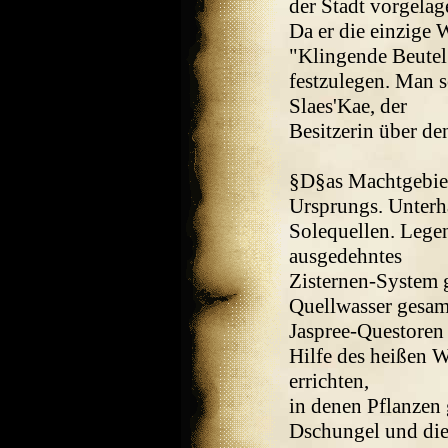
der Stadt vorgelag
Da er die einzige W
"Klingende Beutel"
festzulegen. Man so
Slaes'Kae, der
Besitzerin über de
§D§as Machtgebiet
Ursprungs. Unterh
Solequellen. Legen
ausgedehntes
Zisternen-System 
Quellwasser gesam
Jaspree-Questoren
Hilfe des heißen 
errichten,
in denen Pflanzen 
Dschungel und die