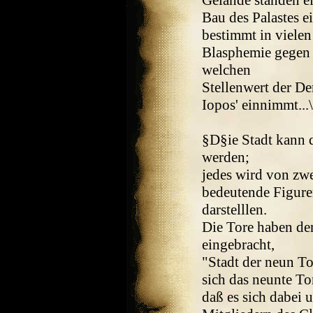
Gelände standen ei
Bau des Palastes e
bestimmt in vielen
Blasphemie gegen d
welchen
Stellenwert der De
Iopos' einnimmt...\
§D§ie Stadt kann d
werden;
jedes wird von zwe
bedeutende Figuren
darstelllen.
Die Tore haben de
eingebracht,
"Stadt der neun To
sich das neunte To
daß es sich dabei 