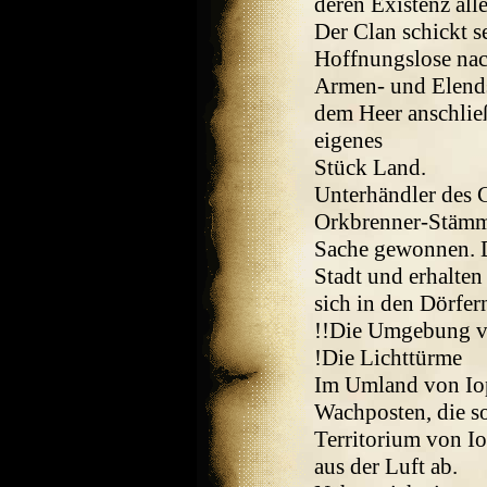
deren Existenz all
Der Clan schickt s
Hoffnungslose nac
Armen- und Elends
dem Heer anschlie
eigenes
Stück Land.
Unterhändler des 
Orkbrenner-Stämme
Sache gewonnen. D
Stadt und erhalte
sich in den Dörfer
!!Die Umgebung v
!Die Lichttürme
Im Umland von Iop
Wachposten, die so
Territorium von Io
aus der Luft ab.