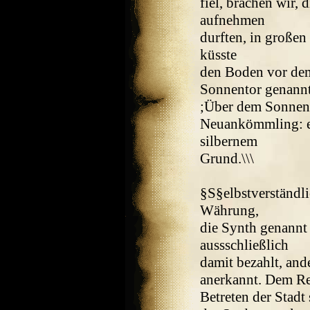
fiel, brachen wir,
aufnehmen
durften, in großen
küsste
den Boden vor dem 
Sonnentor genannt 
;Über dem Sonnent
Neuankömmling: e
silbernem
Grund.\\\
§S§elbstverständli
Währung,
die Synth genannt
aussschließlich
damit bezahlt, an
anerkannt. Dem Re
Betreten der Stadt