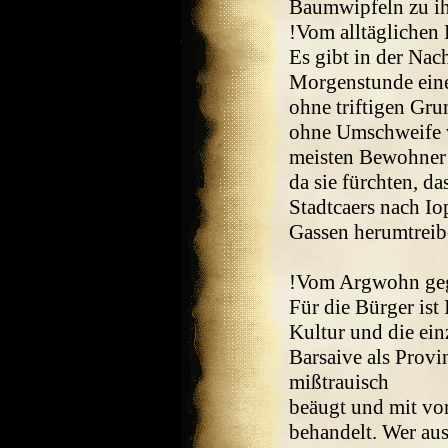
Baumwipfeln zu ih
!Vom alltäglichen 
Es gibt in der Nac
Morgenstunde eine 
ohne triftigen Gru
ohne Umschweife v
meisten Bewohner 
da sie fürchten, d
Stadtcaers nach Io
Gassen herumtreibe
!Vom Argwohn geg
Für die Bürger ist
Kultur und die ein
Barsaive als Provi
mißtrauisch
beäugt und mit vo
behandelt. Wer au