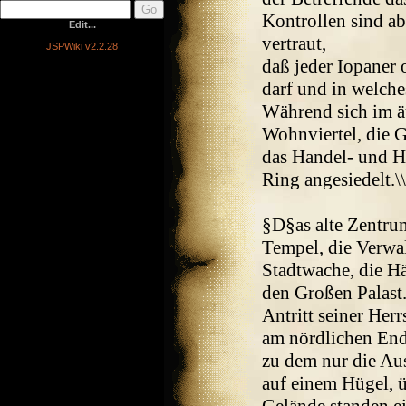
Kontrollen sind ab
Edit...
vertraut,
JSPWiki v2.2.28
daß jeder Iopaner 
darf und in welche
Während sich im ä
Wohnviertel, die G
das Handel- und H
Ring angesiedelt.\\
§D§as alte Zentrum
Tempel, die Verwa
Stadtwache, die H
den Großen Palast.
Antritt seiner Herr
am nördlichen Ende
zu dem nur die Aus
auf einem Hügel, ü