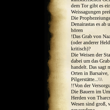
dem Tor gibt es ei
Weissagungen prei
Die Prophezeiungen
Denairastas es ab 
hören
!Das Grab von Naa
(oder anderer Held
kritisch)?
Die Weisen der Sta
dabei um das Grab
handelt. Das sagt 
Orten in Barsaive,
Pilgerstätte...\\\
!!Von der Versorg
Die Bauern im Uml
Herden von Tharcs
Wesen sind groß, 