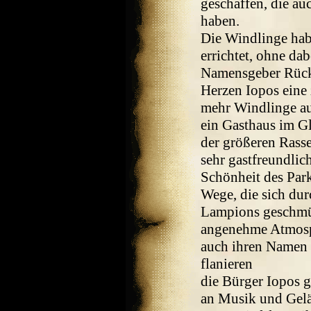
geschaffen, die au
haben.
Die Windlinge hab
errichtet, ohne da
Namensgeber Rück
Herzen Iopos eine 
mehr Windlinge a
ein Gasthaus im G
der größeren Rass
sehr gastfreundlic
Schönheit des Park
Wege, die sich dur
Lampions geschmück
angenehme Atmosph
auch ihren Namen
flanieren
die Bürger Iopos g
an Musik und Geläc