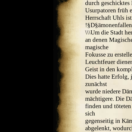
durch geschicktes
Usurpatoren früh e
Herrschaft Uhls ist
!§D§ämonenfallen
\\\Um die Stadt h
an denen Magische
magische
Fokusse zu erstelle
Leuchtfeuer diene
Geist in den kompl
Dies hatte Erfolg,
zunächst
wurde niedere Däm
mächtigere. Die D
finden und töteten
sich
gegenseitig in Kä
abgelenkt, wodurc