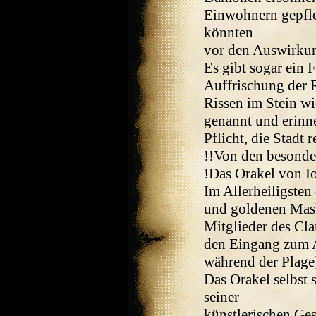
Einwohnern gepfleg
könnten
vor den Auswirkun
Es gibt sogar ein F
Auffrischung der 
Rissen im Stein wi
genannt und erinn
Pflicht, die Stadt 
!!Von den besonde
!Das Orakel von I
Im Allerheiligsten
und goldenen Maske
Mitglieder des Cla
den Eingang zum A
während der Plage
Das Orakel selbst s
seiner
künstlerischen Gest