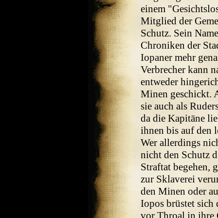
einem "Gesichtslos
Mitglied der Geme
Schutz. Sein Name
Chroniken der Stad
Iopaner mehr gena
Verbrecher kann n
entweder hingerich
Minen geschickt. A
sie auch als Ruder
da die Kapitäne li
ihnen bis auf den 
Wer allerdings nic
nicht den Schutz d
Straftat begehen, 
zur Sklaverei verur
den Minen oder au
Iopos brüstet sich
vor Throal in ihr