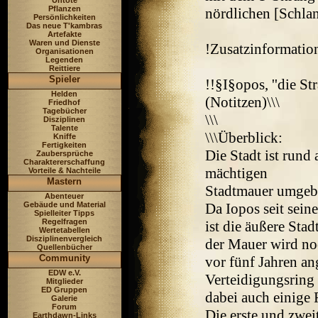
Untote
Pflanzen
nördlichen [Schlan
Persönlichkeiten
Das neue T'kambras
Artefakte
Waren und Dienste
!Zusatzinformation
Organisationen
Legenden
Reittiere
Spieler
!!§I§opos, ''die St
Helden
(Notitzen)\\\
Friedhof
Tagebücher
\\\
Disziplinen
Talente
\\\Überblick:
Kniffe
Fertigkeiten
Die Stadt ist rund
Zaubersprüche
Charaktererschaffung
mächtigen
Vorteile & Nachteile
Mastern
Stadtmauer umgeb
Abenteuer
Gebäude und Material
Da Iopos seit sein
Spielleiter Tipps
Regelfragen
ist die äußere Stad
Wertetabellen
Disziplinenvergleich
der Mauer wird noc
Quellenbücher
Community
vor fünf Jahren an
EDW e.V.
Verteidigungsring
Mitglieder
ED Gruppen
dabei auch einige 
Galerie
Forum
Die erste und zwe
Earthdawn-Links