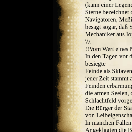
(kann einer Legend
Sterne bezeichnet 
Navigatoren, Meßi
besagt sogar, daß
Mechaniker aus Iop
\\\
!!Vom Wert eines
In den Tagen vor d
besiegte
Feinde als Sklave
jener Zeit stammt 
Feinden erbarmung
die armen Seelen, 
Schlachtfeld vorge
Die Bürger der Sta
von Leibeigenschaf
In manchen Fällen
Angeklagten die B