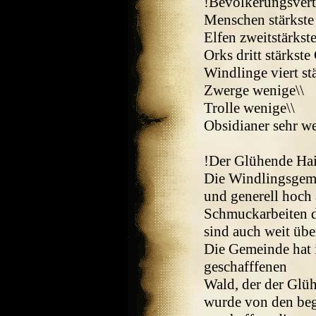
!Bevölkerungsvert
Menschen stärkste
Elfen zweitstärkst
Orks dritt stärkste
Windlinge viert st
Zwerge wenige\\
Trolle wenige\\
Obsidianer sehr we
!Der Glühende Hai
Die Windlingsgeme
und generell hoch 
Schmuckarbeiten 
sind auch weit übe
Die Gemeinde hat i
geschafffenen
Wald, der der Glü
wurde von den beg