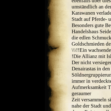
ebenfalls über die
umständlich an de
Karawanen verladen
Stadt auf Pferde- 
Besonders gute Be
Handelshaus Seide
die edlen Schmuck
Goldschmieden der
\\\!!Ein wachsende
!Die Allianz mit 
Der nicht versiege
Denairastas in den
Söldnergruppierun
immer in verdeckt
Aufmerksamkeit Th
geraumer
Zeit versammeln si
nahe der Stadt und