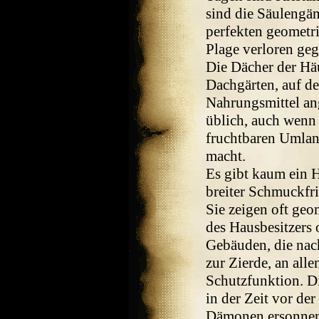
sind die Säulengä
perfekten geometri
Plage verloren ge
Die Dächer der Häu
Dachgärten, auf d
Nahrungsmittel ang
üblich, auch wenn
fruchtbaren Umlan
macht.
Es gibt kaum ein H
breiter Schmuckfri
Sie zeigen oft geo
des Hausbesitzers 
Gebäuden, die nach
zur Zierde, an all
Schutzfunktion. D
in der Zeit vor de
Dämonen ersonnen