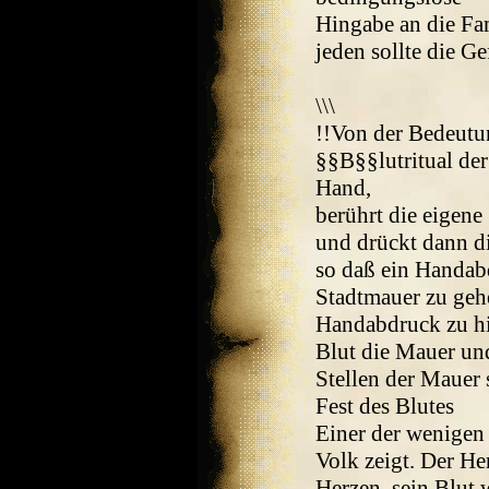
Hingabe an die Fam
jeden sollte die Ge
\\\
!!Von der Bedeutun
§§B§§lutritual der
Hand,
berührt die eigene
und drückt dann di
so daß ein Handabd
Stadtmauer zu gehe
Handabdruck zu hin
Blut die Mauer un
Stellen der Mauer
Fest des Blutes
Einer der wenigen
Volk zeigt. Der Her
Herzen, sein Blut 