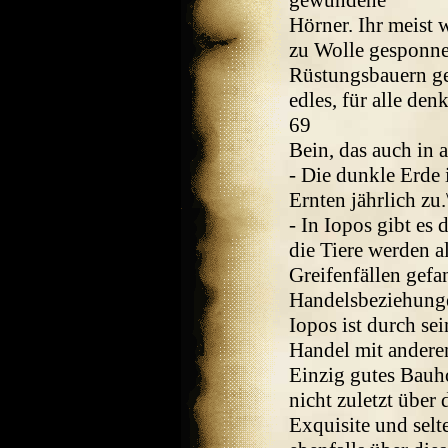
gewundene
Hörner. Ihr meist 
zu Wolle gesponnen
Rüstungsbauern gef
edles, für alle d
69
Bein, das auch in a
- Die dunkle Erde 
Ernten jährlich zu.
- In Iopos gibt es 
die Tiere werden a
Greifenfällen gef
Handelsbeziehung
Iopos ist durch s
Handel mit andere
Einzig gutes Bauho
nicht zuletzt über
Exquisite und selt