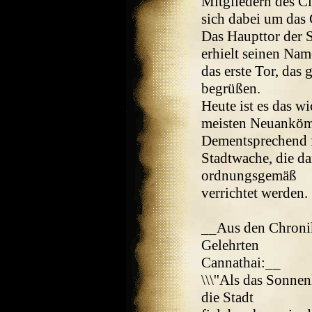
Mitgliedern des Cl
sich dabei um das 
Das Haupttor der 
erhielt seinen Na
das erste Tor, das
begrüßen.
Heute ist es das wi
meisten Neuankömm
Dementsprechend fi
Stadtwache, die da
ordnungsgemäß
verrichtet werden.
__Aus den Chronik
Gelehrten
Cannathai:__
\\\''Als das Sonne
die Stadt