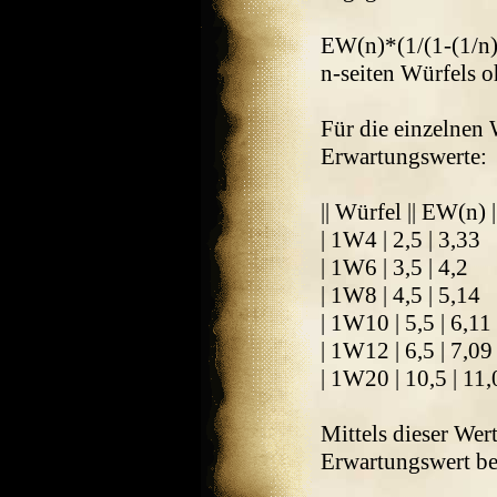
EW(n)*(1/(1-(1/n)
n-seiten Würfels o
Für die einzelnen 
Erwartungswerte:
|| Würfel || EW(n)
| 1W4 | 2,5 | 3,33
| 1W6 | 3,5 | 4,2
| 1W8 | 4,5 | 5,14
| 1W10 | 5,5 | 6,11
| 1W12 | 6,5 | 7,09
| 1W20 | 10,5 | 11
Mittels dieser Wert
Erwartungswert be