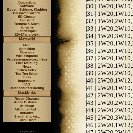
Conventions
|30 | 1W20,1W10
Software
Bögen, Schirme, Kladden
|31 | 1W20,1W10
Barsaiver Gazette
ED Glossar
|32 | 1W20,2W10
Funstuff
Termine & News
|33 | 1W20,2W10,
Sprüche
Lehensspiel
|34 | 1W20,3W10,
EDv2Fanprojekt
Metawiki
|35 | 1W20,1W12
Main
Anmelden
|36 | 2W20,1W10
Über uns
Wiki-Etiquette
|37 | 2W20,1W10
Verbesserungsvorschläge
Eure Meinung
|38 | 2W20,1W10,
News
Seiten Index
|39 | 2W20,2W10,
Top Ten Seiten
Todo
|40 | 2W20,1W12
Impressum
FAQ
|41 | 2W20,1W10
Datenschutzerklärung
Backlinks
|42 | 2W20,1W10
RecentChanges
|43 | 2W20,2W10
Arena Diskussi...
Attribute
|44 | 2W20,2W10,
Attribute Und ...
Initiative
|45 | 2W20,3W10,
Standhaftigkei...
...and 3 more
|46 | 2W20,1W12
|47 | 2W20,2W10
- search -