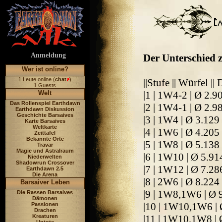
Anmeldung
Der Unterschied z
Wer ist online?
1 Leute online (
chat
)
||Stufe || Würfel 
1 Guests
Welt
|1 | 1W4-2 | Ø 2.9
Das Rollenspiel Earthdawn
|2 | 1W4-1 | Ø 2.9
Earthdawn Diskussion
Geschichte Barsaives
|3 | 1W4 | Ø 3.129
Karte Barsaives
Weltkarte
|4 | 1W6 | Ø 4.205
Zeittafel
Bekannte Orte
|5 | 1W8 | Ø 5.138
Travar
Magie und Astralraum
|6 | 1W10 | Ø 5.91
Niederwelten
Shadowrun Crossover
|7 | 1W12 | Ø 7.28
Earthdawn 2.5
Die Arena
|8 | 2W6 | Ø 8.224
Barsaiver Leben
|9 | 1W8,1W6 | Ø 
Die Rassen Barsaives
Dämonen
|10 | 1W10,1W6 |
Passionen
Drachen
Kreaturen
|11 | 1W10,1W8 | 