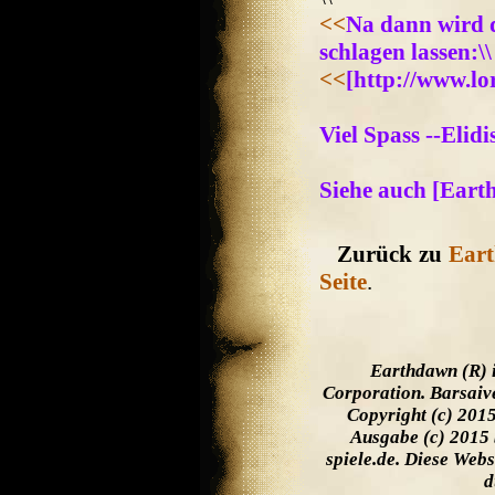
<<
Na dann wird d
schlagen lassen:\\
<<
[http://www.lo
Viel Spass --Elidi
Siehe auch [Ear
Zurück zu
Eart
Seite
.
Earthdawn (R) 
Corporation. Barsaiv
Copyright (c) 201
Ausgabe (c) 2015 
spiele.de. Diese Web
d