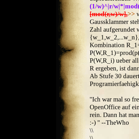
(1/w)^|r/w|*|mod(
[mod(r,w)/w],
>>
w
Gaussklammer steht
Zahl aufgerundet 
{w_1,w_2,...w_n}, 
Kombination R_1={
P(W,R_1)=prod(p(r
P(W,R_i) ueber al
R ergeben, ist dan
Ab Stufe 30 dauer
Programierfaehigke
''Ich war mal so fr
OpenOffice auf ein
rein. Dann hat man
:-) '' --TheWho
\\
\\