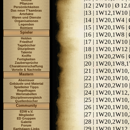
Untote
Pflanzen
|12 | 2W10 | Ø 12
Persönlichkeiten
Das neue T'kambras
|13 | 1W12,1W10 
Artefakte
Waren und Dienste
|14 | 1W20,1W4 |
Organisationen
Legenden
|15 | 1W20,1W6 |
Reittiere
Spieler
|16 | 1W20,1W8 |
Helden
|17 | 1W20,1W10 
Friedhof
Tagebücher
|18 | 1W20,1W12 
Disziplinen
Talente
|19 | 1W20,2W6 |
Kniffe
Fertigkeiten
|20 | 1W20,1W8,1
Zaubersprüche
Charaktererschaffung
|21 | 1W20,1W10,
Vorteile & Nachteile
Mastern
|22 | 1W20,1W10,
Abenteuer
Gebäude und Material
|23 | 1W20,2W10 
Spielleiter Tipps
Regelfragen
|24 | 1W20,1W12,
Wertetabellen
Disziplinenvergleich
|25 | 1W20,1W10
Quellenbücher
Community
|26 | 1W20,1W10
EDW e.V.
|27 | 1W20,1W10,
Mitglieder
ED Gruppen
|28 | 1W20,2W10,
Galerie
Forum
|29 | 1W20,1W12
Earthdawn-Links