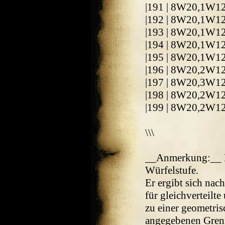
|191 | 8W20,1W1
|192 | 8W20,1W1
|193 | 8W20,1W1
|194 | 8W20,1W1
|195 | 8W20,1W1
|196 | 8W20,2W1
|197 | 8W20,3W1
|198 | 8W20,2W1
|199 | 8W20,2W1
\\\
__Anmerkung:__ D
Würfelstufe.
Er ergibt sich nac
für gleichverteilt
zu einer geometris
angegebenen Grenz