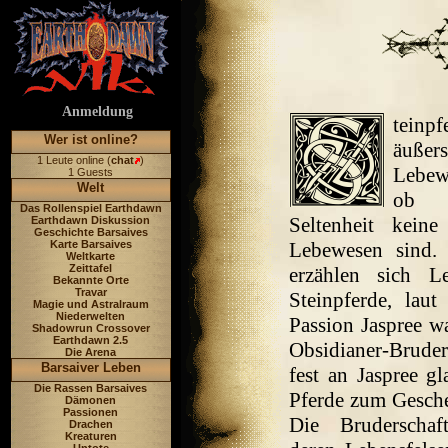
Anmeldung
teinp
Wer ist online?
äußer
1 Leute online (
chat
)
Lebew
1 Guests
Welt
ob
Das Rollenspiel Earthdawn
Seltenheit keine
Earthdawn Diskussion
Geschichte Barsaives
Karte Barsaives
Lebewesen sind.
Weltkarte
Zeittafel
erzählen sich L
Bekannte Orte
Travar
Steinpferde, laut
Magie und Astralraum
Niederwelten
Passion Jaspree wa
Shadowrun Crossover
Earthdawn 2.5
Obsidianer-Bruder
Die Arena
Barsaiver Leben
fest an Jaspree gl
Die Rassen Barsaives
Pferde zum Gesch
Dämonen
Passionen
Die Bruderschaf
Drachen
Kreaturen