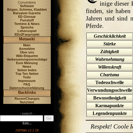
inige dieser
Conventions
Software
finden, sie haben
Bögen, Schirme, Kladden
Barsaiver Gazette
ED Glossar
Jahren und sind 
Funstuff
Termine & News
Pferde.
Sprüche
Lehensspiel
EDv2Fanprojekt
Geschicklichkeit
Metawiki
Stärke
Main
Anmelden
Zähigkeit
Über uns
Wiki-Etiquette
Wahrnehmung
Verbesserungsvorschläge
Eure Meinung
Willenskraft
News
Seiten Index
Top Ten Seiten
Charisma
Todo
Impressum
Todesschwelle
FAQ
Datenschutzerklärung
Verwundungsschwelle
Backlinks
Bewusstlosigkeit
RecentChanges
Nutztiere
Karmapunkte
Legendenpunkte
- search -
Edit...
Respekt! Coole I
JSPWiki v2.2.28