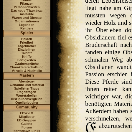
deren Lebensfelse
Untote
Pflanzen
liegt nahe am Gip
Persönlichkeiten
Das neue T'kambras
mussten wegen d
Artefakte
Waren und Dienste
wieder Holz und 
Organisationen
Legenden
Reittiere
ihr Überleben do
Spieler
Obsidianern fiel e
Helden
Friedhof
Bruderschaft nach
Tagebücher
Disziplinen
fanden einige Ob
Talente
Kniffe
schmalen Weg abr
Fertigkeiten
Zaubersprüche
Obsidianer wandt
Charaktererschaffung
Vorteile & Nachteile
Passion erschien 
Mastern
Diese Pferde sind
Abenteuer
Gebäude und Material
ihnen reiten ka
Spielleiter Tipps
Regelfragen
wichtiger war, di
Wertetabellen
Disziplinenvergleich
benötigten Materi
Quellenbücher
Community
Außerdem haben si
EDW e.V.
Mitglieder
verschmelzen, w
ED Gruppen
Galerie
abzurutschen
Forum
Earthdawn-Links