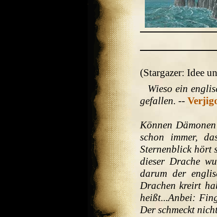
(Stargazer: Idee u
Wieso ein engli
gefallen.
--
Verji
Können Dämonen k
schon immer, da
Sternenblick hört 
dieser Drache w
darum der engli
Drachen kreirt ha
heißt...Anbei: Fi
Der schmeckt nicht