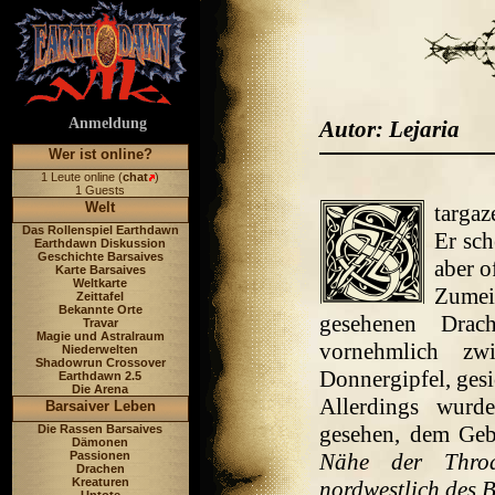
Anmeldung
Autor: Lejaria
Wer ist online?
1 Leute online (
chat
)
1 Guests
Welt
targaz
Das Rollenspiel Earthdawn
Er sch
Earthdawn Diskussion
Geschichte Barsaives
aber o
Karte Barsaives
Weltkarte
Zumei
Zeittafel
Bekannte Orte
gesehenen Drach
Travar
Magie und Astralraum
vornehmlich z
Niederwelten
Shadowrun Crossover
Donnergipfel, gesi
Earthdawn 2.5
Die Arena
Allerdings wurd
Barsaiver Leben
gesehen, dem Geb
Die Rassen Barsaives
Dämonen
Passionen
Nähe der Throa
Drachen
Kreaturen
nordwestlich des B