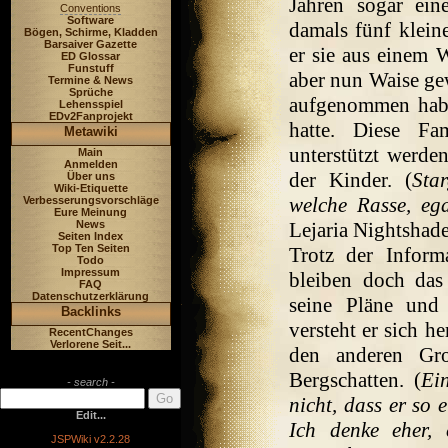
Jahren sogar ein
Conventions
Software
damals fünf klein
Bögen, Schirme, Kladden
Barsaiver Gazette
er sie aus einem 
ED Glossar
Funstuff
aber nun Waise gew
Termine & News
Sprüche
aufgenommen haben
Lehensspiel
EDv2Fanprojekt
hatte. Diese Fa
Metawiki
unterstützt werde
Main
Anmelden
der Kinder. (
Sta
Über uns
Wiki-Etiquette
welche Rasse, ega
Verbesserungsvorschläge
Eure Meinung
News
Lejaria Nightshad
Seiten Index
Top Ten Seiten
Trotz der Inform
Todo
Impressum
bleiben doch das
FAQ
Datenschutzerklärung
seine Pläne und 
Backlinks
versteht er sich 
RecentChanges
Verlorene Seit...
den anderen Gro
Bergschatten. (
Ei
- search -
nicht, dass er so 
Edit...
Ich denke eher,
JSPWiki v2.2.28