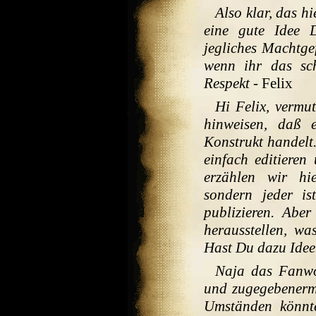
Also klar, das hi
eine gute Idee 
jegliches Machtgef
wenn ihr das sch
Respekt
- Felix
Hi Felix, vermu
hinweisen, daß e
Konstrukt handelt. 
einfach editieren
erzählen wir hie
sondern jeder is
publizieren. Aber
herausstellen, was
Hast Du dazu Ide
Naja das Fanwor
und zugegebenerma
Umständen könnt