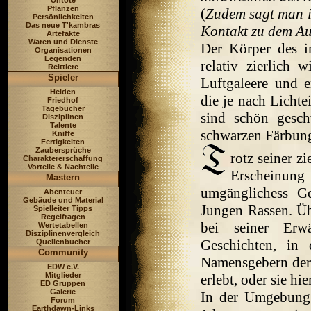
Untote
Pflanzen
(
Zudem sagt man i
Persönlichkeiten
Das neue T'kambras
Kontakt zu dem Au
Artefakte
Waren und Dienste
Der Körper des 
Organisationen
Legenden
relativ zierlich 
Reittiere
Spieler
Luftgaleere und 
Helden
die je nach Lichte
Friedhof
Tagebücher
sind schön gesc
Disziplinen
Talente
schwarzen Färbun
Kniffe
Fertigkeiten
Zaubersprüche
rotz seiner z
Charaktererschaffung
Vorteile & Nachteile
Erscheinung
Mastern
umgänglichess G
Abenteuer
Gebäude und Material
Jungen Rassen. Üb
Spielleiter Tipps
Regelfragen
bei seiner Erw
Wertetabellen
Disziplinenvergleich
Geschichten, in
Quellenbücher
Community
Namensgebern der 
EDW e.V.
Mitglieder
erlebt, oder sie hi
ED Gruppen
Galerie
In der Umgebung 
Forum
Earthdawn-Links