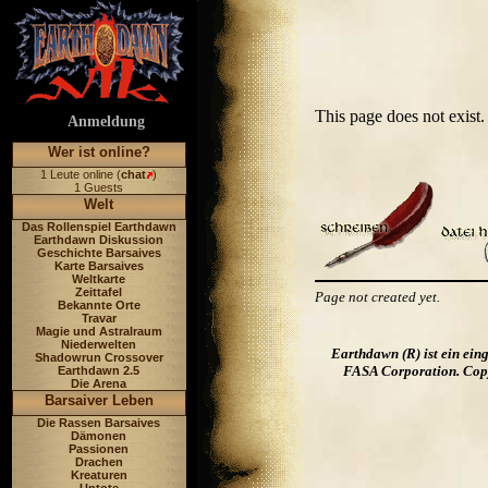
This page does not exis
Anmeldung
Wer ist online?
1 Leute online (
chat
)
1 Guests
Welt
Das Rollenspiel Earthdawn
Earthdawn Diskussion
Geschichte Barsaives
Karte Barsaives
Weltkarte
Zeittafel
Page not created yet.
Bekannte Orte
Travar
Magie und Astralraum
Niederwelten
Earthdawn (R) ist ein ei
Shadowrun Crossover
FASA Corporation. Copyr
Earthdawn 2.5
Die Arena
Barsaiver Leben
Die Rassen Barsaives
Dämonen
Passionen
Drachen
Kreaturen