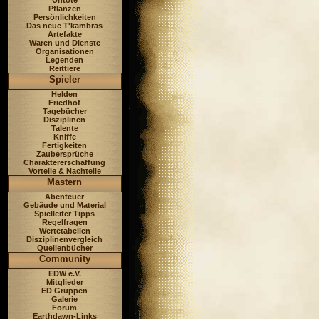
Untote
Pflanzen
Persönlichkeiten
Das neue T'kambras
Artefakte
Waren und Dienste
Organisationen
Legenden
Reittiere
Spieler
Helden
Friedhof
Tagebücher
Disziplinen
Talente
Kniffe
Fertigkeiten
Zaubersprüche
Charaktererschaffung
Vorteile & Nachteile
Mastern
Abenteuer
Gebäude und Material
Spielleiter Tipps
Regelfragen
Wertetabellen
Disziplinenvergleich
Quellenbücher
Community
EDW e.V.
Mitglieder
ED Gruppen
Galerie
Forum
Earthdawn-Links