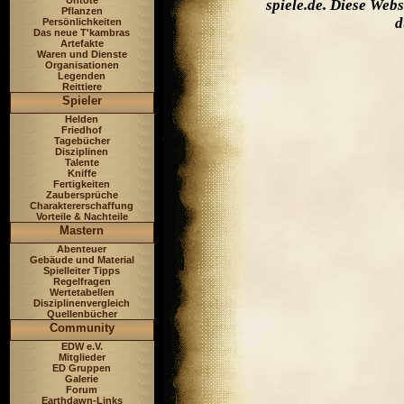
Untote
spiele.de. Diese Web
Pflanzen
d
Persönlichkeiten
Das neue T'kambras
Artefakte
Waren und Dienste
Organisationen
Legenden
Reittiere
Spieler
Helden
Friedhof
Tagebücher
Disziplinen
Talente
Kniffe
Fertigkeiten
Zaubersprüche
Charaktererschaffung
Vorteile & Nachteile
Mastern
Abenteuer
Gebäude und Material
Spielleiter Tipps
Regelfragen
Wertetabellen
Disziplinenvergleich
Quellenbücher
Community
EDW e.V.
Mitglieder
ED Gruppen
Galerie
Forum
Earthdawn-Links