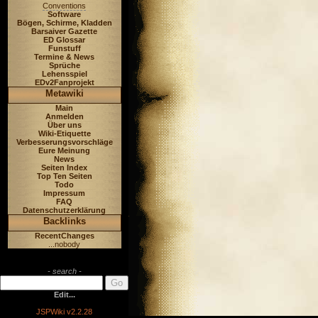
Conventions
Software
Bögen, Schirme, Kladden
Barsaiver Gazette
ED Glossar
Funstuff
Termine & News
Sprüche
Lehensspiel
EDv2Fanprojekt
Metawiki
Main
Anmelden
Über uns
Wiki-Etiquette
Verbesserungsvorschläge
Eure Meinung
News
Seiten Index
Top Ten Seiten
Todo
Impressum
FAQ
Datenschutzerklärung
Backlinks
RecentChanges
...nobody
- search -
Edit...
JSPWiki v2.2.28