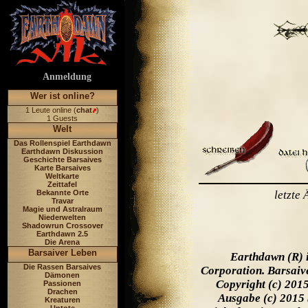
Anmeldung
Wer ist online?
1 Leute online (
chat
)
1 Guests
Welt
Das Rollenspiel Earthdawn
Earthdawn Diskussion
Geschichte Barsaives
Karte Barsaives
Weltkarte
Zeittafel
Bekannte Orte
letzte
Travar
Magie und Astralraum
Niederwelten
Shadowrun Crossover
Earthdawn 2.5
Die Arena
Barsaiver Leben
Earthdawn (R) 
Die Rassen Barsaives
Corporation. Barsaiv
Dämonen
Copyright (c) 201
Passionen
Drachen
Ausgabe (c) 2015 
Kreaturen