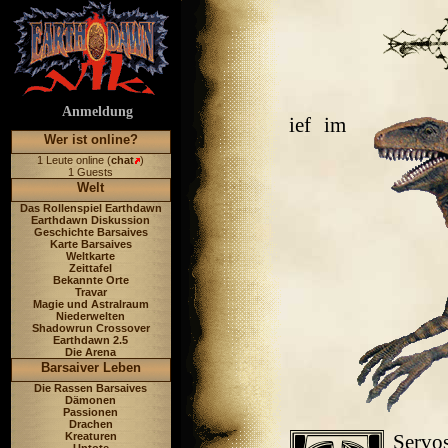
Anmeldung
ief im
Wer ist online?
1 Leute online (
chat
)
1 Guests
Welt
Das Rollenspiel Earthdawn
Earthdawn Diskussion
Geschichte Barsaives
Karte Barsaives
Weltkarte
Zeittafel
Bekannte Orte
Travar
Magie und Astralraum
Niederwelten
Shadowrun Crossover
Earthdawn 2.5
Die Arena
Barsaiver Leben
Die Rassen Barsaives
Dämonen
Passionen
Drachen
Kreaturen
Servo