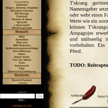
T'skrang gerit
Conventions
Software
Namensgeber setzt
Bögen, Schirme, Kladden
Barsaiver Gazette
ED Glossar
oder webt einen F
Funstuff
Termine & News
Werte wie ein norm
Sprüche
Lehensspiel
können T'skrangs
EDv2Fanprojekt
Metawiki
Aropagojes erwer
Main
und mühseelig is
Anmelden
Über uns
vorbehalten. Ein 
Wiki-Etiquette
Verbesserungsvorschläge
Pferd.
Eure Meinung
News
Seiten Index
Top Ten Seiten
Todo
TODO: Reitraptor
Impressum
FAQ
Datenschutzerklärung
Backlinks
RecentChanges
...nobody
- search -
Edit...
JSPWiki v2.2.28