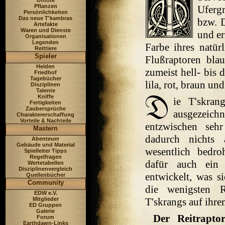
Untote
Pflanzen
Uferg
Persönlichkeiten
Das neue T'kambras
bzw. D
Artefakte
Waren und Dienste
und er
Organisationen
Legenden
Farbe ihres natür
Reittiere
Spieler
Flußraptoren bla
Helden
zumeist hell- bis 
Friedhof
Tagebücher
lila, rot, braun un
Disziplinen
Talente
Kniffe
ie T'skran
Fertigkeiten
Zaubersprüche
ausgezeich
Charaktererschaffung
Vorteile & Nachteile
entzwischen seh
Mastern
dadurch nichts 
Abenteuer
Gebäude und Material
wesentlich bedro
Spielleiter Tipps
Regelfragen
dafür auch ein 
Wertetabellen
Disziplinenvergleich
entwickelt, was s
Quellenbücher
Community
die wenigsten R
EDW e.V.
Mitglieder
T'skrangs auf ihr
ED Gruppen
Galerie
Der Reitrapto
Forum
Earthdawn-Links