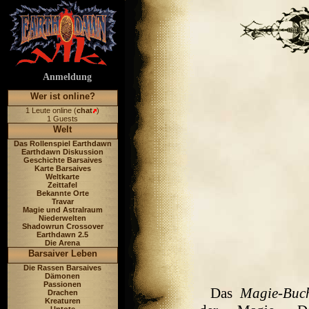
Anmeldung
Wer ist online?
1 Leute online (
chat
)
1 Guests
Welt
Das Rollenspiel Earthdawn
Earthdawn Diskussion
Geschichte Barsaives
Karte Barsaives
Weltkarte
Zeittafel
Bekannte Orte
Travar
Magie und Astralraum
Niederwelten
Shadowrun Crossover
Earthdawn 2.5
Die Arena
Barsaiver Leben
Die Rassen Barsaives
Dämonen
Passionen
Das
Magie-Buc
Drachen
Kreaturen