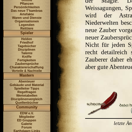
der Magie. Da
Untote
Pflanzen
Weissagungen, S
Persönlichkeiten
Das neue T'kambras
wird der Astra
Artefakte
Waren und Dienste
Niederwelten bes
Organisationen
Legenden
Reittiere
neue Zauber vorges
Spieler
neuer Zaubersprüc
Helden
Friedhof
Nicht für jeden Sp
Tagebücher
Disziplinen
recht detailreic
Talente
Kniffe
Zauberer daher eh
Fertigkeiten
Zaubersprüche
aber gute Abenteu
Charaktererschaffung
Vorteile & Nachteile
Mastern
Abenteuer
Gebäude und Material
Spielleiter Tipps
Regelfragen
Wertetabellen
Disziplinenvergleich
Quellenbücher
Community
EDW e.V.
Mitglieder
ED Gruppen
letzte Ä
Galerie
Forum
Earthdawn-Links