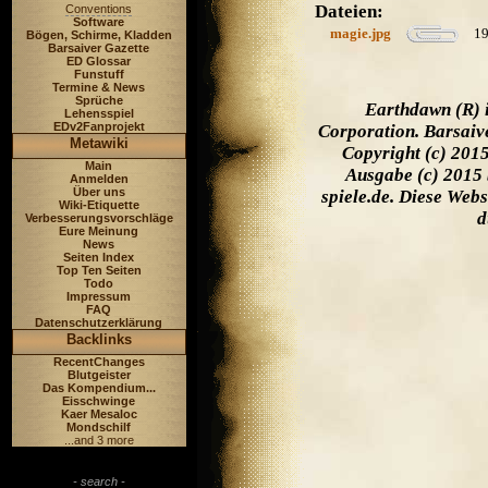
Dateien:
Conventions
Software
magie.jpg
19
Bögen, Schirme, Kladden
Barsaiver Gazette
ED Glossar
Funstuff
Termine & News
Sprüche
Earthdawn (R) 
Lehensspiel
EDv2Fanprojekt
Corporation. Barsaiv
Metawiki
Copyright (c) 201
Main
Ausgabe (c) 2015 
Anmelden
Über uns
spiele.de. Diese Web
Wiki-Etiquette
d
Verbesserungsvorschläge
Eure Meinung
News
Seiten Index
Top Ten Seiten
Todo
Impressum
FAQ
Datenschutzerklärung
Backlinks
RecentChanges
Blutgeister
Das Kompendium...
Eisschwinge
Kaer Mesaloc
Mondschilf
...and 3 more
- search -