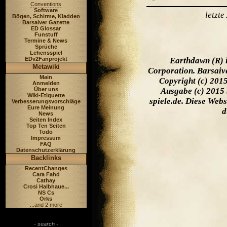
Conventions
Software
letzt
Bögen, Schirme, Kladden
Barsaiver Gazette
ED Glossar
Funstuff
Termine & News
Sprüche
Lehensspiel
EDv2Fanprojekt
Earthdawn (R) 
Metawiki
Corporation. Barsaiv
Main
Copyright (c) 201
Anmelden
Über uns
Ausgabe (c) 2015 
Wiki-Etiquette
spiele.de. Diese Web
Verbesserungsvorschläge
Eure Meinung
d
News
Seiten Index
Top Ten Seiten
Todo
Impressum
FAQ
Datenschutzerklärung
Backlinks
RecentChanges
Cara Fahd
Cathay
Crosi Halbhaue...
NS Cs
Orks
...and 2 more
- search -