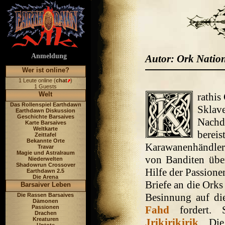
Anmeldung
Autor: Ork Natio
Wer ist online?
1 Leute online (
chat
)
1 Guests
Welt
rathis
Das Rollenspiel Earthdawn
Sklav
Earthdawn Diskussion
Geschichte Barsaives
Nachde
Karte Barsaives
Weltkarte
bereis
Zeittafel
Bekannte Orte
Karawanenhändler
Travar
Magie und Astralraum
von Banditen über
Niederwelten
Shadowrun Crossover
Hilfe der Passione
Earthdawn 2.5
Die Arena
Briefe an die Orks
Barsaiver Leben
Besinnung auf di
Die Rassen Barsaives
Dämonen
Passionen
Fahd
fordert. 
Drachen
Kreaturen
Jrikjrikjrik
. Die