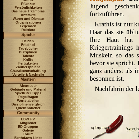
Untote
Pflanzen
Jugend geschen
Persönlichkeiten
Das neue T'kambras
fortzuführen.
Artefakte
Waren und Dienste
Organisationen
Krathis ist nur k
Legenden
Reittiere
Haar das sie übli
Spieler
Ihre Haut hat 
Helden
Friedhof
Kriegertrainings 
Tagebücher
Disziplinen
Muskeln so das 
Talente
Kniffe
bevor sie spricht. 
Fertigkeiten
Zaubersprüche
ganz anderst als 
Charaktererschaffung
Vorteile & Nachteile
besonnen ist.
Mastern
Abenteuer
Nachfahrin der 
Gebäude und Material
Spielleiter Tipps
Regelfragen
Wertetabellen
Disziplinenvergleich
Quellenbücher
Community
EDW e.V.
Mitglieder
ED Gruppen
Galerie
Forum
Earthdawn-Links