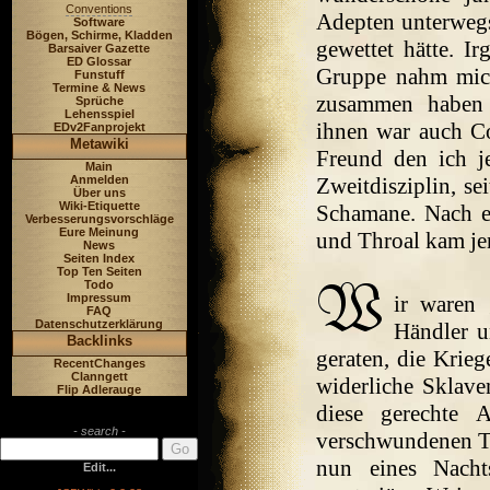
Conventions
Adepten unterwegs
Software
Bögen, Schirme, Kladden
gewettet hätte. I
Barsaiver Gazette
ED Glossar
Gruppe nahm mich 
Funstuff
Termine & News
zusammen haben 
Sprüche
Lehensspiel
ihnen war auch Co
EDv2Fanprojekt
Metawiki
Freund den ich je
Main
Anmelden
Zweitdisziplin, se
Über uns
Wiki-Etiquette
Schamane. Nach e
Verbesserungsvorschläge
Eure Meinung
und Throal kam jen
News
Seiten Index
Top Ten Seiten
Todo
Impressum
ir waren 
FAQ
Datenschutzerklärung
Händler u
Backlinks
geraten, die Krieg
RecentChanges
Clanngett
widerliche Sklave
Flip Adlerauge
diese gerechte 
- search -
verschwundenen Tr
nun eines Nacht
Edit...