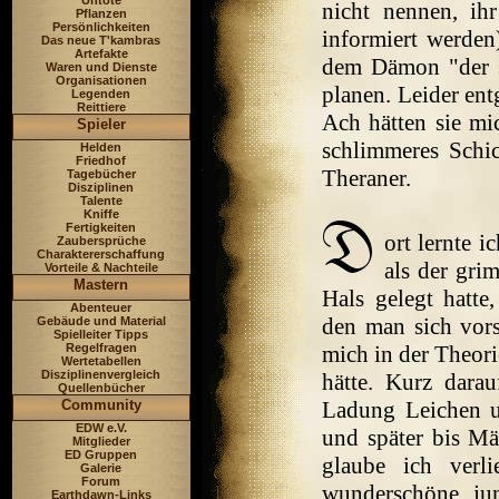
Untote
nicht nennen, i
Pflanzen
Persönlichkeiten
informiert werden)
Das neue T'kambras
Artefakte
dem Dämon "der s
Waren und Dienste
Organisationen
planen. Leider en
Legenden
Reittiere
Ach hätten sie mi
Spieler
schlimmeres Schi
Helden
Friedhof
Theraner.
Tagebücher
Disziplinen
Talente
Kniffe
Fertigkeiten
ort lernte 
Zaubersprüche
Charaktererschaffung
als der gri
Vorteile & Nachteile
Mastern
Hals gelegt hatt
Abenteuer
den man sich vors
Gebäude und Material
Spielleiter Tipps
Regelfragen
mich in der Theori
Wertetabellen
Disziplinenvergleich
hätte. Kurz darau
Quellenbücher
Community
Ladung Leichen u
EDW e.V.
und später bis Mä
Mitglieder
ED Gruppen
glaube ich verl
Galerie
Forum
wunderschöne ju
Earthdawn-Links