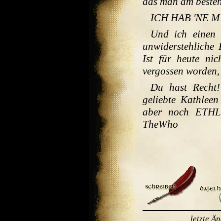
das man am besten k
ICH HAB 'NE 
Und ich einen G
unwiderstehliche 
Ist für heute ni
vergossen worden
Du hast Recht
geliebte Kathlee
aber noch ETHL
TheWho
letzte Ä