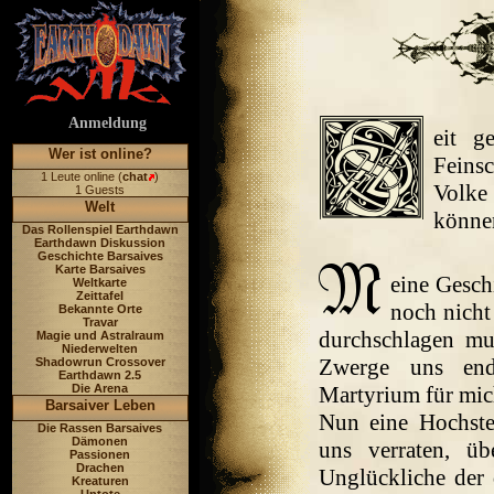
Anmeldung
eit g
Wer ist online?
Feins
1 Leute online (
chat
)
Volke
1 Guests
Welt
können
Das Rollenspiel Earthdawn
Earthdawn Diskussion
Geschichte Barsaives
Karte Barsaives
eine Gesch
Weltkarte
Zeittafel
noch nicht
Bekannte Orte
Travar
durchschlagen mus
Magie und Astralraum
Niederwelten
Zwerge uns endl
Shadowrun Crossover
Earthdawn 2.5
Die Arena
Martyrium für mich 
Barsaiver Leben
Nun eine Hochste
Die Rassen Barsaives
Dämonen
uns verraten, ü
Passionen
Drachen
Unglückliche der 
Kreaturen