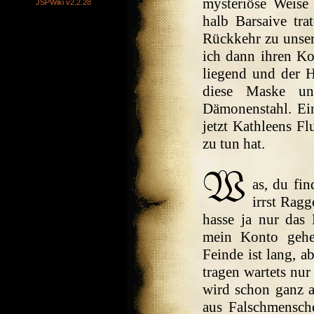
mysteriöse Weise
JSPWiki v2.2.28
halb Barsaive tra
Rückkehr zu unser
ich dann ihren Ko
liegend und der H
diese Maske un
Dämonenstahl. Ein
jetzt Kathleens F
zu tun hat.
as, du fin
irrst Ragg
hasse ja nur das
mein Konto gehe
Feinde ist lang, 
tragen wartets nu
wird schon ganz 
aus Falschmensche