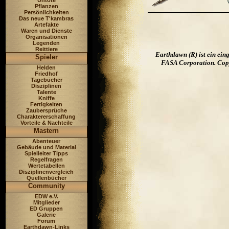
Untote
Pflanzen
Persönlichkeiten
Das neue T'kambras
Artefakte
Waren und Dienste
Organisationen
Legenden
Reittiere
Earthdawn (R) ist ein ei
Spieler
FASA Corporation. Copyr
Helden
Friedhof
Tagebücher
Disziplinen
Talente
Kniffe
Fertigkeiten
Zaubersprüche
Charaktererschaffung
Vorteile & Nachteile
Mastern
Abenteuer
Gebäude und Material
Spielleiter Tipps
Regelfragen
Wertetabellen
Disziplinenvergleich
Quellenbücher
Community
EDW e.V.
Mitglieder
ED Gruppen
Galerie
Forum
Earthdawn-Links