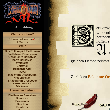
Anmeldung
er Giftw
windend
Wer ist online?
befinden
1 Leute online (
chat
)
hoffen z
1 Guests
Welt
u
Das Rollenspiel Earthdawn
a
Earthdawn Diskussion
I
Geschichte Barsaives
Karte Barsaives
gleichen Dämon zerstört
Weltkarte
Zeittafel
Bekannte Orte
Travar
Magie und Astralraum
Zurück zu
Bekannte Or
Niederwelten
Shadowrun Crossover
Earthdawn 2.5
Die Arena
Barsaiver Leben
Die Rassen Barsaives
Dämonen
Passionen
Drachen
Kreaturen