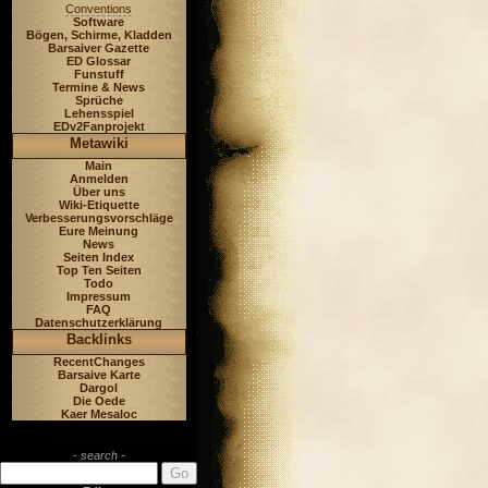
Conventions
Software
Bögen, Schirme, Kladden
Barsaiver Gazette
ED Glossar
Funstuff
Termine & News
Sprüche
Lehensspiel
EDv2Fanprojekt
Metawiki
Main
Anmelden
Über uns
Wiki-Etiquette
Verbesserungsvorschläge
Eure Meinung
News
Seiten Index
Top Ten Seiten
Todo
Impressum
FAQ
Datenschutzerklärung
Backlinks
RecentChanges
Barsaive Karte
Dargol
Die Oede
Kaer Mesaloc
- search -