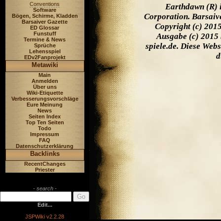
Conventions
Earthdawn (R) 
Software
Corporation. Barsaiv
Bögen, Schirme, Kladden
Barsaiver Gazette
Copyright (c) 201
ED Glossar
Funstuff
Ausgabe (c) 2015 
Termine & News
spiele.de. Diese Web
Sprüche
Lehensspiel
d
EDv2Fanprojekt
Metawiki
Main
Anmelden
Über uns
Wiki-Etiquette
Verbesserungsvorschläge
Eure Meinung
News
Seiten Index
Top Ten Seiten
Todo
Impressum
FAQ
Datenschutzerklärung
Backlinks
RecentChanges
Priester
- search -
Edit...
JSPWiki v2.2.28