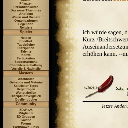
Untote
Pflanzen
Persönlichkeiten
Das neue T'kambras
Artefakte
Waren und Dienste
Organisationen
Legenden
Reittiere
ich würde sagen, d
Spieler
Helden
Kurz-/Breitschwert
Friedhof
Tagebücher
Auseinandersetzun
Disziplinen
Talente
erhöhen kann. --m
Kniffe
Fertigkeiten
Zaubersprüche
Charaktererschaffung
Vorteile & Nachteile
Mastern
Abenteuer
Gebäude und Material
Spielleiter Tipps
Regelfragen
Wertetabellen
Disziplinenvergleich
Quellenbücher
Community
letzte Ände
EDW e.V.
Mitglieder
ED Gruppen
Galerie
Forum
Earthdawn-Links