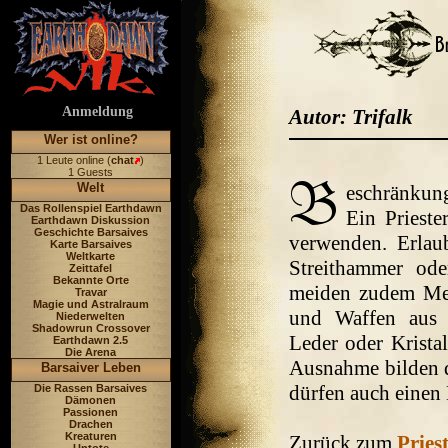
Anmeldung
Autor: Trifalk
Wer ist online?
1 Leute online (
chat
)
1 Guests
Welt
eschränkun
Das Rollenspiel Earthdawn
Ein Prieste
Earthdawn Diskussion
Geschichte Barsaives
verwenden. Erlaub
Karte Barsaives
Weltkarte
Streithammer ode
Zeittafel
Bekannte Orte
meiden zudem Met
Travar
Magie und Astralraum
und Waffen aus o
Niederwelten
Shadowrun Crossover
Leder oder Krista
Earthdawn 2.5
Die Arena
Ausnahme bilden d
Barsaiver Leben
dürfen auch einen
Die Rassen Barsaives
Dämonen
Passionen
Drachen
Kreaturen
Zurück zum
Pries