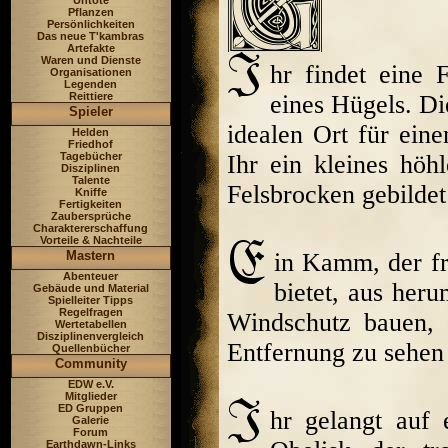
Untote
Pflanzen
Persönlichkeiten
Das neue T'kambras
Artefakte
Waren und Dienste
hr findet eine
Organisationen
Legenden
Reittiere
eines Hügels. Di
Spieler
idealen Ort für eine
Helden
Friedhof
Tagebücher
Ihr ein kleines höh
Disziplinen
Talente
Felsbrocken gebildet
Kniffe
Fertigkeiten
Zaubersprüche
Charaktererschaffung
Vorteile & Nachteile
Mastern
in Kamm, der fr
Abenteuer
bietet, aus heru
Gebäude und Material
Spielleiter Tipps
Regelfragen
Windschutz bauen, d
Wertetabellen
Disziplinenvergleich
Entfernung zu sehen 
Quellenbücher
Community
EDW e.V.
Mitglieder
ED Gruppen
hr gelangt auf 
Galerie
Forum
Earthdawn-Links