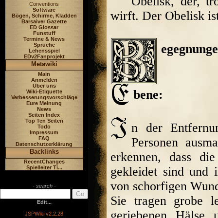
Obelisk, der, t
Conventions
Software
wirft. Der Obelisk i
Bögen, Schirme, Kladden
Barsaiver Gazette
ED Glossar
Funstuff
Termine & News
Sprüche
egegnunge
Lehensspiel
EDv2Fanprojekt
Metawiki
Main
Anmelden
Über uns
bene:
Wiki-Etiquette
Verbesserungsvorschläge
Eure Meinung
News
Seiten Index
Top Ten Seiten
n der Entfernu
Todo
Impressum
FAQ
Personen ausma
Datenschutzerklärung
Backlinks
erkennen, dass die
RecentChanges
Spielleiter Ti...
gekleidet sind und 
von schorfigen Wund
- search -
Sie tragen grobe l
Edit...
geriebenen Hälse
JSPWiki v2.2.28