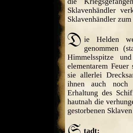
die Kriegsgefang
Sklavenhändler verk
Sklavenhändler zum 
ie Helden w
genommen (sta
Himmelsspitze un
elementarem Feuer s
sie allerlei Drecks
ihnen auch noch 
Erhaltung des Schi
hautnah die verhung
gestorbenen Sklaven
tadt: