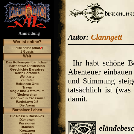
Anmeldung
Autor:
Clanngett
Wer ist online?
1 Leute online (
chat
)
1 Guests
Welt
Ihr habt schöne B
Das Rollenspiel Earthdawn
Earthdawn Diskussion
Geschichte Barsaives
Abenteuer einbauen 
Karte Barsaives
Weltkarte
und Stimmung steig
Zeittafel
Bekannte Orte
Travar
tatsächlich ist (wa
Magie und Astralraum
Niederwelten
damit.
Shadowrun Crossover
Earthdawn 2.5
Die Arena
Barsaiver Leben
Die Rassen Barsaives
Dämonen
Passionen
eländebes
Drachen
Kreaturen