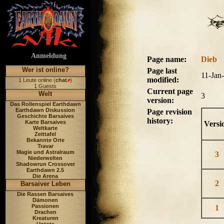
Anmeldung
Page name:
Dieb
Wer ist online?
Page last
11-Jan
modified:
1 Leute online (
chat
)
1 Guests
Current page
Welt
3
version:
Das Rollenspiel Earthdawn
Earthdawn Diskussion
Page revision
Geschichte Barsaives
history:
Karte Barsaives
Versi
Weltkarte
Zeittafel
Bekannte Orte
Travar
Magie und Astralraum
3
Niederwelten
Shadowrun Crossover
Earthdawn 2.5
Die Arena
2
Barsaiver Leben
Die Rassen Barsaives
Dämonen
Passionen
1
Drachen
Kreaturen