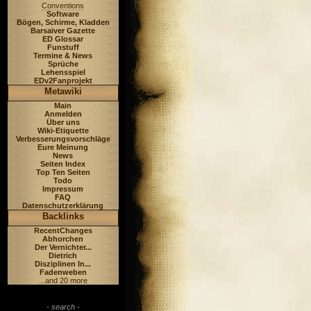
Conventions
Software
Bögen, Schirme, Kladden
Barsaiver Gazette
ED Glossar
Funstuff
Termine & News
Sprüche
Lehensspiel
EDv2Fanprojekt
Metawiki
Main
Anmelden
Über uns
Wiki-Etiquette
Verbesserungsvorschläge
Eure Meinung
News
Seiten Index
Top Ten Seiten
Todo
Impressum
FAQ
Datenschutzerklärung
Backlinks
RecentChanges
Abhorchen
Der Vernichter...
Dietrich
Disziplinen In...
Fadenweben
...and 20 more
- search -