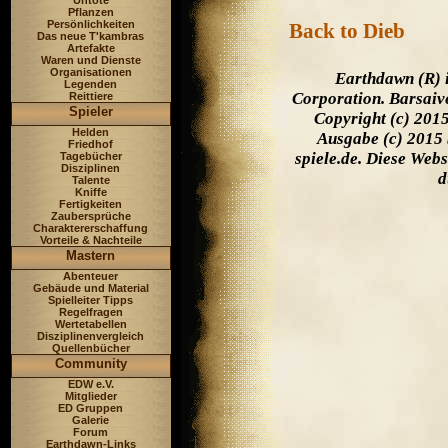
Untote
Pflanzen
Persönlichkeiten
Back to Dieb
Das neue T'kambras
Artefakte
Waren und Dienste
Organisationen
Earthdawn (R) 
Legenden
Corporation. Barsaiv
Reittiere
Spieler
Copyright (c) 201
Helden
Ausgabe (c) 2015 
Friedhof
spiele.de. Diese Web
Tagebücher
Disziplinen
d
Talente
Kniffe
Fertigkeiten
Zaubersprüche
Charaktererschaffung
Vorteile & Nachteile
Mastern
Abenteuer
Gebäude und Material
Spielleiter Tipps
Regelfragen
Wertetabellen
Disziplinenvergleich
Quellenbücher
Community
EDW e.V.
Mitglieder
ED Gruppen
Galerie
Forum
Earthdawn-Links