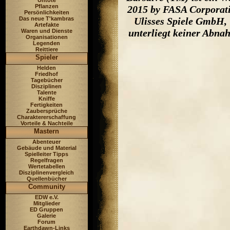
Untote
Pflanzen
2015 by FASA Corporati
Persönlichkeiten
Das neue T'kambras
Ulisses Spiele GmbH, 
Artefakte
unterliegt keiner Abna
Waren und Dienste
Organisationen
Legenden
Reittiere
Spieler
Helden
Friedhof
Tagebücher
Disziplinen
Talente
Kniffe
Fertigkeiten
Zaubersprüche
Charaktererschaffung
Vorteile & Nachteile
Mastern
Abenteuer
Gebäude und Material
Spielleiter Tipps
Regelfragen
Wertetabellen
Disziplinenvergleich
Quellenbücher
Community
EDW e.V.
Mitglieder
ED Gruppen
Galerie
Forum
Earthdawn-Links