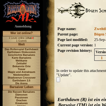
Anmeldung
Page name:
Zweitdi
Wer ist online?
Parent page:
Bögen 
1 Leute online (
chat
)
Page last modified:
25-Sep
1 Guests
Welt
Current page version:
1
Das Rollenspiel Earthdawn
Page revision history:
Versi
Earthdawn Diskussion
Geschichte Barsaives
1
Karte Barsaives
Weltkarte
Zeittafel
Bekannte Orte
Travar
In order to update this attachmen
Magie und Astralraum
"Update".
Niederwelten
Shadowrun Crossover
Earthdawn 2.5
Die Arena
Barsaiver Leben
Die Rassen Barsaives
Dämonen
Passionen
Earthdawn (R) ist ein e
Drachen
Kreaturen
Barsaive (TM) ist ein W