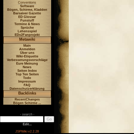
Conventions
Software
Bögen, Schirme, Kladden
Barsaiver Gazette
ED Glossar
Funstuff
Termine & News
Sprüche
Lehensspiel
EDv2Fanprojekt
Metawiki
Main
Anmelden
Über uns
Wiki-Etiquette
Verbesserungsvorschläge
Eure Meinung
News
Seiten Index
Top Ten Seiten
Todo
Impressum
FAQ
Datenschutzerklärung
Backlinks
RecentChanges
Bögen Schirme ...
- search -
Edit...
JSPWiki v2.2.28