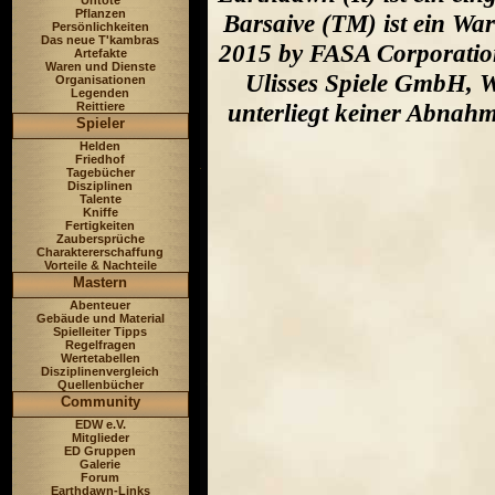
Untote
Pflanzen
Barsaive (TM) ist ein Wa
Persönlichkeiten
Das neue T'kambras
2015 by FASA Corporation
Artefakte
Waren und Dienste
Ulisses Spiele GmbH, W
Organisationen
Legenden
unterliegt keiner Abnah
Reittiere
Spieler
Helden
Friedhof
Tagebücher
Disziplinen
Talente
Kniffe
Fertigkeiten
Zaubersprüche
Charaktererschaffung
Vorteile & Nachteile
Mastern
Abenteuer
Gebäude und Material
Spielleiter Tipps
Regelfragen
Wertetabellen
Disziplinenvergleich
Quellenbücher
Community
EDW e.V.
Mitglieder
ED Gruppen
Galerie
Forum
Earthdawn-Links