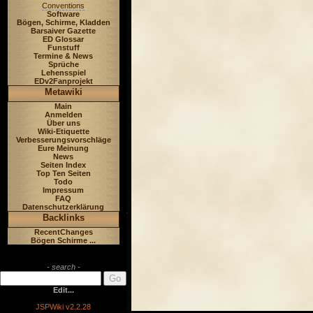
Conventions
Software
Bögen, Schirme, Kladden
Barsaiver Gazette
ED Glossar
Funstuff
Termine & News
Sprüche
Lehensspiel
EDv2Fanprojekt
Metawiki
Main
Anmelden
Über uns
Wiki-Etiquette
Verbesserungsvorschläge
Eure Meinung
News
Seiten Index
Top Ten Seiten
Todo
Impressum
FAQ
Datenschutzerklärung
Backlinks
RecentChanges
Bögen Schirme ...
- search -
Edit...
JSPWiki v2.2.28