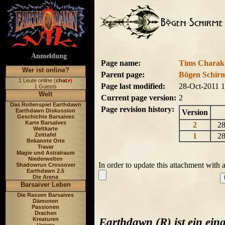
Anmeldung
Page name:
Tims Charak
Wer ist online?
Parent page:
Bögen Schir
1 Leute online (
chat
)
Page last modified:
28-Oct-2011 
1 Guests
Welt
Current page version:
2
Das Rollenspiel Earthdawn
Page revision history:
Earthdawn Diskussion
Version
Geschichte Barsaives
Karte Barsaives
2
28
Weltkarte
Zeittafel
1
28
Bekannte Orte
Travar
Magie und Astralraum
Niederwelten
In order to update this attachment with 
Shadowrun Crossover
Earthdawn 2.5
Die Arena
Barsaiver Leben
Die Rassen Barsaives
Dämonen
Passionen
Drachen
Earthdawn (R) ist ein ei
Kreaturen