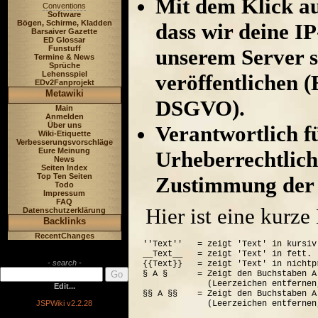
Mit dem Klick au
Conventions
Software
Bögen, Schirme, Kladden
dass wir deine I
Barsaiver Gazette
ED Glossar
Funstuff
unserem Server s
Termine & News
Sprüche
Lehensspiel
veröffentlichen (
EDv2Fanprojekt
Metawiki
DSGVO).
Main
Anmelden
Über uns
Verantwortlich für
Wiki-Etiquette
Verbesserungsvorschläge
Eure Meinung
Urheberrechtlich
News
Seiten Index
Top Ten Seiten
Zustimmung der 
Todo
Impressum
FAQ
Hier ist eine kurz
Datenschutzerklärung
Backlinks
RecentChanges
''Text''   = zeigt 'Text' in kursiv.
__Text__   = zeigt 'Text' in fett.

- search -
{{Text}}   = zeigt 'Text' in nichtp
§ A §      = Zeigt den Buchstaben A
             (Leerzeichen entfernen
Edit...
§§ A §§    = Zeigt den Buchstaben A
JSPWiki v2.2.28
             (Leerzeichen entfernen