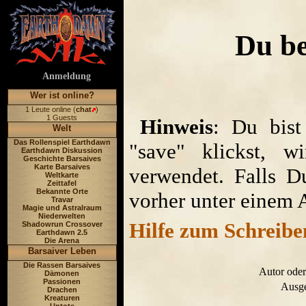
Du be
Anmeldung
Wer ist online?
1 Leute online (
chat
)
1 Guests
Hinweis
: Du bist
Welt
Das Rollenspiel Earthdawn
"save" klickst, w
Earthdawn Diskussion
Geschichte Barsaives
Karte Barsaives
verwendet. Falls D
Weltkarte
Zeittafel
Bekannte Orte
vorher unter einem 
Travar
Magie und Astralraum
Niederwelten
Hilfe zum Schreibe
Shadowrun Crossover
Earthdawn 2.5
Die Arena
Barsaiver Leben
Die Rassen Barsaives
Autor oder
Dämonen
Passionen
Ausge
Drachen
Kreaturen