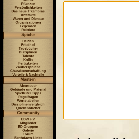
Untote
Pflanzen
Persönlichkeiten
Das neue T'kambras
Artefakte
Waren und Dienste
Organisationen
Legenden
Reittiere
Spieler
Helden
Friedhof
Tagebücher
Disziplinen
Talente
Kniffe
Fertigkeiten
Zaubersprüche
Charaktererschaffung
Vorteile & Nachteile
Mastern
Abenteuer
Gebäude und Material
Spielleiter Tipps
Regelfragen
Wertetabellen
Disziplinenvergleich
Quellenbücher
Community
EDW e.V.
Mitglieder
ED Gruppen
Galerie
Forum
Earthdawn-Links