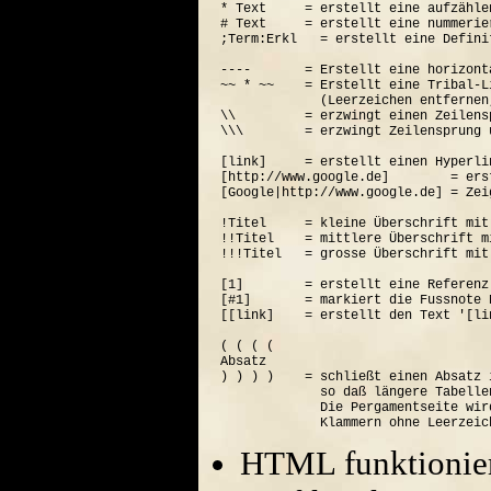
* Text     = erstellt eine aufzähle
# Text     = erstellt eine nummerie
;Term:Erkl   = erstellt eine Defini
----       = Erstellt eine horizont
~~ * ~~    = Erstellt eine Tribal-Li
             (Leerzeichen entfernen
\\         = erzwingt einen Zeilensp
\\\        = erzwingt Zeilensprung 
[link]     = erstellt einen Hyperli
[http://www.google.de]        = ers
[Google|http://www.google.de] = Zei
!Titel     = kleine Überschrift mit
!!Titel    = mittlere Überschrift m
!!!Titel   = grosse Überschrift mit
[1]        = erstellt eine Referenz
[#1]       = markiert die Fussnote N
[[link]    = erstellt den Text '[lin
( ( ( (  

Absatz

) ) ) )    = schließt einen Absatz 
             so daß längere Tabelle
             Die Pergamentseite wir
HTML funktionier