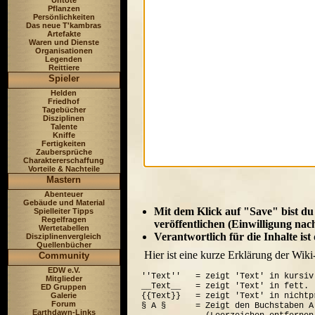
Untote
Pflanzen
Persönlichkeiten
Das neue T'kambras
Artefakte
Waren und Dienste
Organisationen
Legenden
Reittiere
Spieler
Helden
Friedhof
Tagebücher
Disziplinen
Talente
Kniffe
Fertigkeiten
Zaubersprüche
Charaktererschaffung
Vorteile & Nachteile
Mastern
Abenteuer
Gebäude und Material
Mit dem Klick auf "Save" bist du
Spielleiter Tipps
Regelfragen
veröffentlichen (Einwilligung nac
Wertetabellen
Verantwortlich für die Inhalte is
Disziplinenvergleich
Quellenbücher
Hier ist eine kurze Erklärung der Wiki
Community
EDW e.V.
''Text''   = zeigt 'Text' in kursiv.
Mitglieder
__Text__   = zeigt 'Text' in fett.

ED Gruppen
Galerie
{{Text}}   = zeigt 'Text' in nichtp
Forum
§ A §      = Zeigt den Buchstaben A
Earthdawn-Links