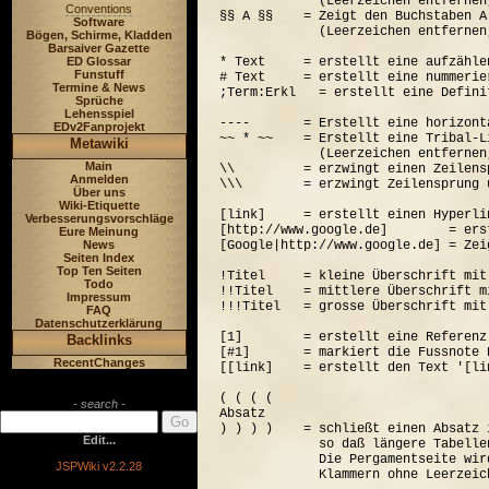
             (Leerzeichen entfernen
Conventions
§§ A §§    = Zeigt den Buchstaben A
Software
             (Leerzeichen entfernen
Bögen, Schirme, Kladden
Barsaiver Gazette
ED Glossar
* Text     = erstellt eine aufzähle
Funstuff
# Text     = erstellt eine nummerie
Termine & News
;Term:Erkl   = erstellt eine Defini
Sprüche
Lehensspiel
----       = Erstellt eine horizont
EDv2Fanprojekt
~~ * ~~    = Erstellt eine Tribal-Li
Metawiki
             (Leerzeichen entfernen
Main
\\         = erzwingt einen Zeilensp
Anmelden
\\\        = erzwingt Zeilensprung 
Über uns
Wiki-Etiquette
[link]     = erstellt einen Hyperli
Verbesserungsvorschläge
[http://www.google.de]        = ers
Eure Meinung
News
[Google|http://www.google.de] = Zei
Seiten Index
Top Ten Seiten
!Titel     = kleine Überschrift mit
Todo
!!Titel    = mittlere Überschrift m
Impressum
!!!Titel   = grosse Überschrift mit
FAQ
Datenschutzerklärung
[1]        = erstellt eine Referenz
Backlinks
[#1]       = markiert die Fussnote N
RecentChanges
[[link]    = erstellt den Text '[lin
( ( ( (  

- search -
Absatz

) ) ) )    = schließt einen Absatz 
Edit...
             so daß längere Tabelle
             Die Pergamentseite wir
JSPWiki v2.2.28