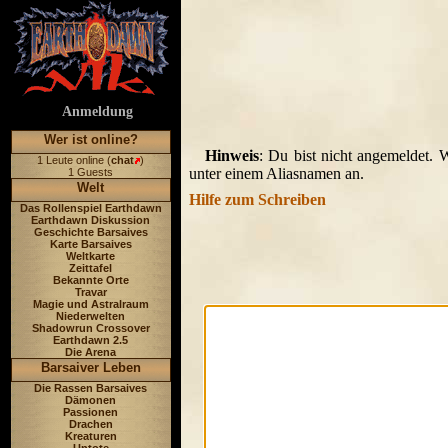
Anmeldung
Wer ist online?
Hinweis
: Du bist nicht angemeldet. 
1 Leute online (
chat
)
unter einem Aliasnamen an.
1 Guests
Welt
Hilfe zum Schreiben
Das Rollenspiel Earthdawn
Earthdawn Diskussion
Geschichte Barsaives
Karte Barsaives
Weltkarte
Zeittafel
Bekannte Orte
Travar
Magie und Astralraum
Niederwelten
Shadowrun Crossover
Earthdawn 2.5
Die Arena
Barsaiver Leben
Die Rassen Barsaives
Dämonen
Passionen
Drachen
Kreaturen