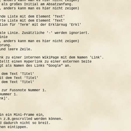
, anders kann man es hier nicht zeigen)

 als großes Initial am Absatzanfang.

, anders kann man es hier nicht zeigen)

nde Liste mit dem Element 'Text'

rte Liste mit dem Element 'Text'

tion für 'Term' mit der Erklärnug 'Erkl'

ale Linie. Zusätzliche '-' werden ignoriert.

nie

, anders kann man es hier nicht zeigen)

rung.

und leere Zeile.

nk zu einer internen WikiPage mit dem Namen 'Link'.

tellt einen Hyperlink zu einer externen Seite

gt als Namen des Links "Google" an.

 dem Text 'Titel'

it dem Text 'Titel'

 dem Text 'Titel'

 zur Fussnote Nummer 1.

ummer 1.

k]'.

in ein Mini-Frame ein, 

n z.B.gescrolled werden können.

d dadurch nicht so breit.
