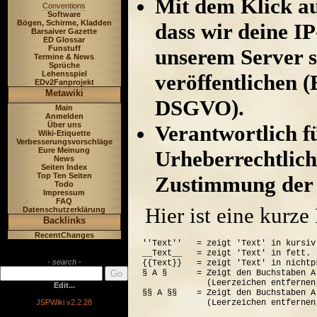
Mit dem Klick au
Conventions
Software
Bögen, Schirme, Kladden
dass wir deine I
Barsaiver Gazette
ED Glossar
Funstuff
unserem Server s
Termine & News
Sprüche
Lehensspiel
veröffentlichen (
EDv2Fanprojekt
Metawiki
DSGVO).
Main
Anmelden
Über uns
Verantwortlich für
Wiki-Etiquette
Verbesserungsvorschläge
Eure Meinung
Urheberrechtlich
News
Seiten Index
Top Ten Seiten
Zustimmung der 
Todo
Impressum
FAQ
Hier ist eine kurz
Datenschutzerklärung
Backlinks
RecentChanges
''Text''   = zeigt 'Text' in kursiv.
__Text__   = zeigt 'Text' in fett.

- search -
{{Text}}   = zeigt 'Text' in nichtp
§ A §      = Zeigt den Buchstaben A
             (Leerzeichen entfernen
Edit...
§§ A §§    = Zeigt den Buchstaben A
JSPWiki v2.2.28
             (Leerzeichen entfernen