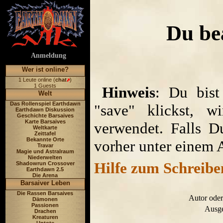
Du bea
Anmeldung
Wer ist online?
1 Leute online (
chat
)
1 Guests
Hinweis
: Du bist
Welt
Das Rollenspiel Earthdawn
"save" klickst, w
Earthdawn Diskussion
Geschichte Barsaives
Karte Barsaives
verwendet. Falls D
Weltkarte
Zeittafel
Bekannte Orte
vorher unter einem 
Travar
Magie und Astralraum
Niederwelten
Hilfe zum Schreibe
Shadowrun Crossover
Earthdawn 2.5
Die Arena
Barsaiver Leben
Die Rassen Barsaives
Autor oder
Dämonen
Passionen
Ausge
Drachen
Kreaturen