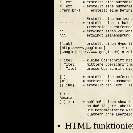
* Text     = erstellt eine aufzähle
# Text     = erstellt eine nummerie
;Term:Erkl   = erstellt eine Defini
----       = Erstellt eine horizont
~~ * ~~    = Erstellt eine Tribal-Li
             (Leerzeichen entfernen
\\         = erzwingt einen Zeilensp
\\\        = erzwingt Zeilensprung 
[link]     = erstellt einen Hyperli
[http://www.google.de]        = ers
[Google|http://www.google.de] = Zei
!Titel     = kleine Überschrift mit
!!Titel    = mittlere Überschrift m
!!!Titel   = grosse Überschrift mit
[1]        = erstellt eine Referenz
[#1]       = markiert die Fussnote N
[[link]    = erstellt den Text '[lin
( ( ( (  

Absatz

) ) ) )    = schließt einen Absatz 
             so daß längere Tabelle
             Die Pergamentseite wir
HTML funktionier