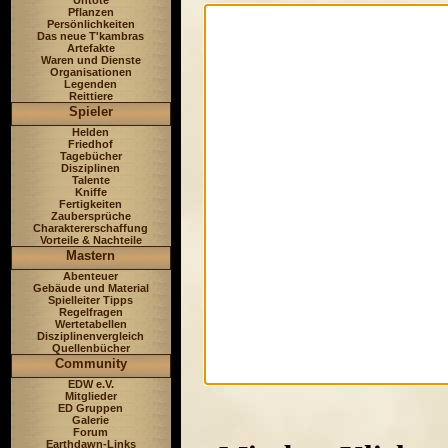
Untote
Pflanzen
Persönlichkeiten
Das neue T'kambras
Artefakte
Waren und Dienste
Organisationen
Legenden
Reittiere
Spieler
Helden
Friedhof
Tagebücher
Disziplinen
Talente
Kniffe
Fertigkeiten
Zaubersprüche
Charaktererschaffung
Vorteile & Nachteile
Mastern
Abenteuer
Gebäude und Material
Spielleiter Tipps
Regelfragen
Wertetabellen
Disziplinenvergleich
Quellenbücher
Community
EDW e.V.
Mitglieder
ED Gruppen
Galerie
Forum
Earthdawn-Links