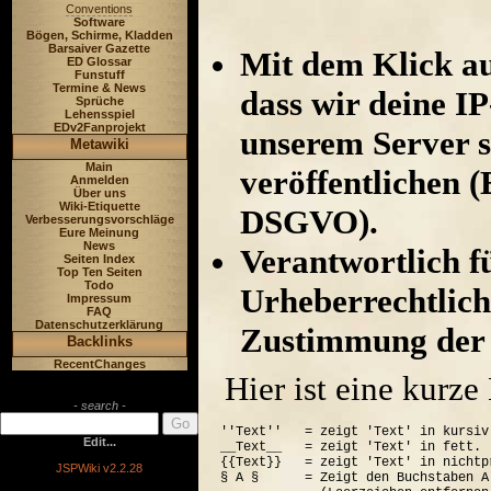
Conventions
Software
Bögen, Schirme, Kladden
Barsaiver Gazette
Mit dem Klick au
ED Glossar
Funstuff
Termine & News
dass wir deine I
Sprüche
Lehensspiel
EDv2Fanprojekt
unserem Server s
Metawiki
Main
veröffentlichen (
Anmelden
Über uns
Wiki-Etiquette
DSGVO).
Verbesserungsvorschläge
Eure Meinung
News
Verantwortlich für
Seiten Index
Top Ten Seiten
Todo
Urheberrechtlich
Impressum
FAQ
Datenschutzerklärung
Zustimmung der 
Backlinks
RecentChanges
Hier ist eine kurz
- search -
''Text''   = zeigt 'Text' in kursiv.
Edit...
__Text__   = zeigt 'Text' in fett.

{{Text}}   = zeigt 'Text' in nichtp
JSPWiki v2.2.28
§ A §      = Zeigt den Buchstaben A