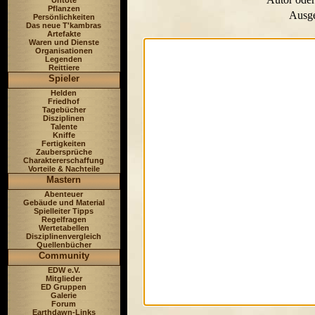
Untote
Pflanzen
Ausge
Persönlichkeiten
Das neue T'kambras
Artefakte
Waren und Dienste
Organisationen
Legenden
Reittiere
Spieler
Helden
Friedhof
Tagebücher
Disziplinen
Talente
Kniffe
Fertigkeiten
Zaubersprüche
Charaktererschaffung
Vorteile & Nachteile
Mastern
Abenteuer
Gebäude und Material
Spielleiter Tipps
Regelfragen
Wertetabellen
Disziplinenvergleich
Quellenbücher
Community
EDW e.V.
Mitglieder
ED Gruppen
Galerie
Forum
Earthdawn-Links