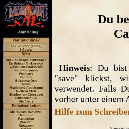
Du be
Ca
Anmeldung
Wer ist online?
1 Leute online (
chat
)
1 Guests
Welt
Das Rollenspiel Earthdawn
Earthdawn Diskussion
Hinweis
: Du bist
Geschichte Barsaives
Karte Barsaives
Weltkarte
"save" klickst, w
Zeittafel
Bekannte Orte
Travar
verwendet. Falls D
Magie und Astralraum
Niederwelten
Shadowrun Crossover
vorher unter einem 
Earthdawn 2.5
Die Arena
Barsaiver Leben
Hilfe zum Schreibe
Die Rassen Barsaives
Dämonen
Passionen
Drachen
Kreaturen
Autor oder