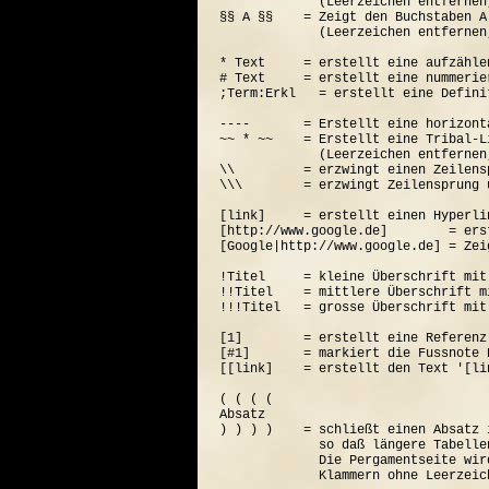
             (Leerzeichen entfernen
§§ A §§    = Zeigt den Buchstaben A
             (Leerzeichen entfernen
* Text     = erstellt eine aufzähle
# Text     = erstellt eine nummerie
;Term:Erkl   = erstellt eine Defini
----       = Erstellt eine horizont
~~ * ~~    = Erstellt eine Tribal-Li
             (Leerzeichen entfernen
\\         = erzwingt einen Zeilensp
\\\        = erzwingt Zeilensprung 
[link]     = erstellt einen Hyperli
[http://www.google.de]        = ers
[Google|http://www.google.de] = Zei
!Titel     = kleine Überschrift mit
!!Titel    = mittlere Überschrift m
!!!Titel   = grosse Überschrift mit
[1]        = erstellt eine Referenz
[#1]       = markiert die Fussnote N
[[link]    = erstellt den Text '[lin
( ( ( (  

Absatz

) ) ) )    = schließt einen Absatz 
             so daß längere Tabelle
             Die Pergamentseite wir