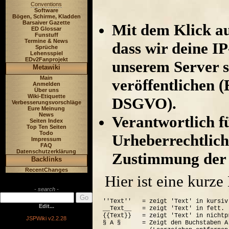
Conventions
Software
Bögen, Schirme, Kladden
Barsaiver Gazette
Mit dem Klick au
ED Glossar
Funstuff
Termine & News
dass wir deine I
Sprüche
Lehensspiel
EDv2Fanprojekt
unserem Server s
Metawiki
Main
veröffentlichen (
Anmelden
Über uns
Wiki-Etiquette
DSGVO).
Verbesserungsvorschläge
Eure Meinung
News
Verantwortlich für
Seiten Index
Top Ten Seiten
Todo
Urheberrechtlich
Impressum
FAQ
Datenschutzerklärung
Zustimmung der 
Backlinks
RecentChanges
Hier ist eine kurz
- search -
''Text''   = zeigt 'Text' in kursiv.
Edit...
__Text__   = zeigt 'Text' in fett.

{{Text}}   = zeigt 'Text' in nichtp
JSPWiki v2.2.28
§ A §      = Zeigt den Buchstaben A