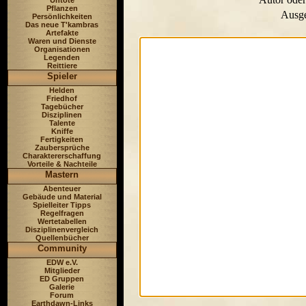
Untote
Pflanzen
Ausge
Persönlichkeiten
Das neue T'kambras
Artefakte
Waren und Dienste
Organisationen
Legenden
Reittiere
Spieler
Helden
Friedhof
Tagebücher
Disziplinen
Talente
Kniffe
Fertigkeiten
Zaubersprüche
Charaktererschaffung
Vorteile & Nachteile
Mastern
Abenteuer
Gebäude und Material
Spielleiter Tipps
Regelfragen
Wertetabellen
Disziplinenvergleich
Quellenbücher
Community
EDW e.V.
Mitglieder
ED Gruppen
Galerie
Forum
Earthdawn-Links