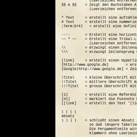
             (Leerzeichen entfernen
§§ A §§    = Zeigt den Buchstaben A
             (Leerzeichen entfernen
* Text     = erstellt eine aufzähle
# Text     = erstellt eine nummerie
;Term:Erkl   = erstellt eine Defini
----       = Erstellt eine horizont
~~ * ~~    = Erstellt eine Tribal-Li
             (Leerzeichen entfernen
\\         = erzwingt einen Zeilensp
\\\        = erzwingt Zeilensprung 
[link]     = erstellt einen Hyperli
[http://www.google.de]        = ers
[Google|http://www.google.de] = Zei
!Titel     = kleine Überschrift mit
!!Titel    = mittlere Überschrift m
!!!Titel   = grosse Überschrift mit
[1]        = erstellt eine Referenz
[#1]       = markiert die Fussnote N
[[link]    = erstellt den Text '[lin
( ( ( (  

Absatz

) ) ) )    = schließt einen Absatz 
             so daß längere Tabelle
             Die Pergamentseite wir