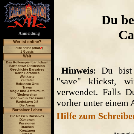
Du be
Ca
Anmeldung
Wer ist online?
1 Leute online (
chat
)
1 Guests
Welt
Das Rollenspiel Earthdawn
Earthdawn Diskussion
Hinweis
: Du bist
Geschichte Barsaives
Karte Barsaives
Weltkarte
"save" klickst, w
Zeittafel
Bekannte Orte
Travar
verwendet. Falls D
Magie und Astralraum
Niederwelten
Shadowrun Crossover
vorher unter einem 
Earthdawn 2.5
Die Arena
Barsaiver Leben
Hilfe zum Schreibe
Die Rassen Barsaives
Dämonen
Passionen
Drachen
Kreaturen
Autor oder