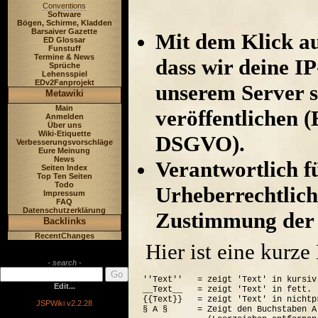
Conventions
Software
Bögen, Schirme, Kladden
Barsaiver Gazette
Mit dem Klick au
ED Glossar
Funstuff
Termine & News
dass wir deine I
Sprüche
Lehensspiel
EDv2Fanprojekt
unserem Server s
Metawiki
Main
veröffentlichen (
Anmelden
Über uns
Wiki-Etiquette
DSGVO).
Verbesserungsvorschläge
Eure Meinung
News
Verantwortlich für
Seiten Index
Top Ten Seiten
Todo
Urheberrechtlich
Impressum
FAQ
Datenschutzerklärung
Zustimmung der 
Backlinks
RecentChanges
Hier ist eine kurz
- search -
''Text''   = zeigt 'Text' in kursiv.
Edit...
__Text__   = zeigt 'Text' in fett.

{{Text}}   = zeigt 'Text' in nichtp
JSPWiki v2.2.28
§ A §      = Zeigt den Buchstaben A