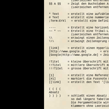
             (Leerzeichen entfernen
§§ A §§    = Zeigt den Buchstaben A
             (Leerzeichen entfernen
* Text     = erstellt eine aufzähle
# Text     = erstellt eine nummerie
;Term:Erkl   = erstellt eine Defini
----       = Erstellt eine horizont
~~ * ~~    = Erstellt eine Tribal-Li
             (Leerzeichen entfernen
\\         = erzwingt einen Zeilensp
\\\        = erzwingt Zeilensprung 
[link]     = erstellt einen Hyperli
[http://www.google.de]        = ers
[Google|http://www.google.de] = Zei
!Titel     = kleine Überschrift mit
!!Titel    = mittlere Überschrift m
!!!Titel   = grosse Überschrift mit
[1]        = erstellt eine Referenz
[#1]       = markiert die Fussnote N
[[link]    = erstellt den Text '[lin
( ( ( (  

Absatz

) ) ) )    = schließt einen Absatz 
             so daß längere Tabelle
             Die Pergamentseite wir