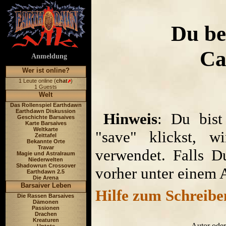
Du be
Ca
Anmeldung
Wer ist online?
1 Leute online (
chat
)
1 Guests
Welt
Das Rollenspiel Earthdawn
Earthdawn Diskussion
Hinweis
: Du bist
Geschichte Barsaives
Karte Barsaives
Weltkarte
"save" klickst, w
Zeittafel
Bekannte Orte
Travar
verwendet. Falls D
Magie und Astralraum
Niederwelten
Shadowrun Crossover
vorher unter einem 
Earthdawn 2.5
Die Arena
Barsaiver Leben
Hilfe zum Schreibe
Die Rassen Barsaives
Dämonen
Passionen
Drachen
Kreaturen
Autor oder