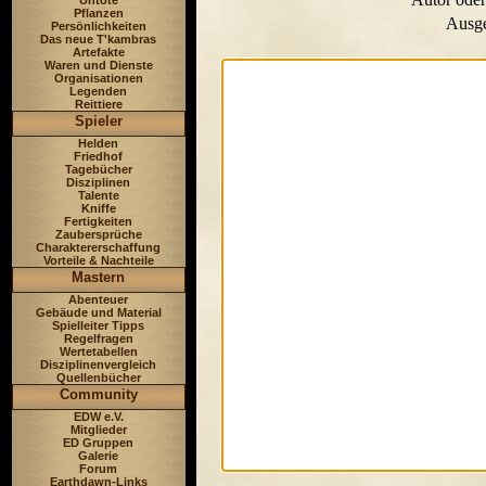
Untote
Pflanzen
Ausge
Persönlichkeiten
Das neue T'kambras
Artefakte
Waren und Dienste
Organisationen
Legenden
Reittiere
Spieler
Helden
Friedhof
Tagebücher
Disziplinen
Talente
Kniffe
Fertigkeiten
Zaubersprüche
Charaktererschaffung
Vorteile & Nachteile
Mastern
Abenteuer
Gebäude und Material
Spielleiter Tipps
Regelfragen
Wertetabellen
Disziplinenvergleich
Quellenbücher
Community
EDW e.V.
Mitglieder
ED Gruppen
Galerie
Forum
Earthdawn-Links