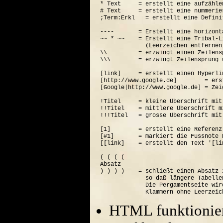
* Text     = erstellt eine aufzähle
# Text     = erstellt eine nummerie
;Term:Erkl   = erstellt eine Defini
----       = Erstellt eine horizont
~~ * ~~    = Erstellt eine Tribal-Li
             (Leerzeichen entfernen
\\         = erzwingt einen Zeilensp
\\\        = erzwingt Zeilensprung 
[link]     = erstellt einen Hyperli
[http://www.google.de]        = ers
[Google|http://www.google.de] = Zei
!Titel     = kleine Überschrift mit
!!Titel    = mittlere Überschrift m
!!!Titel   = grosse Überschrift mit
[1]        = erstellt eine Referenz
[#1]       = markiert die Fussnote N
[[link]    = erstellt den Text '[lin
( ( ( (  

Absatz

) ) ) )    = schließt einen Absatz 
             so daß längere Tabelle
             Die Pergamentseite wir
HTML funktionier