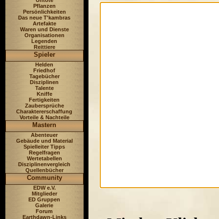
Untote
Pflanzen
Persönlichkeiten
Das neue T'kambras
Artefakte
Waren und Dienste
Organisationen
Legenden
Reittiere
Spieler
Helden
Friedhof
Tagebücher
Disziplinen
Talente
Kniffe
Fertigkeiten
Zaubersprüche
Charaktererschaffung
Vorteile & Nachteile
Mastern
Abenteuer
Gebäude und Material
Spielleiter Tipps
Regelfragen
Wertetabellen
Disziplinenvergleich
Quellenbücher
Community
EDW e.V.
Mitglieder
ED Gruppen
Galerie
Forum
Earthdawn-Links