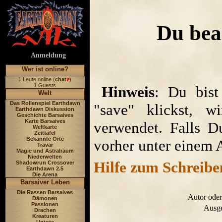
Du bea
Anmeldung
Wer ist online?
1 Leute online (
chat
)
1 Guests
Hinweis
: Du bist
Welt
Das Rollenspiel Earthdawn
"save" klickst, w
Earthdawn Diskussion
Geschichte Barsaives
Karte Barsaives
verwendet. Falls D
Weltkarte
Zeittafel
Bekannte Orte
vorher unter einem 
Travar
Magie und Astralraum
Niederwelten
Hilfe zum Schreibe
Shadowrun Crossover
Earthdawn 2.5
Die Arena
Barsaiver Leben
Die Rassen Barsaives
Autor oder
Dämonen
Passionen
Ausge
Drachen
Kreaturen