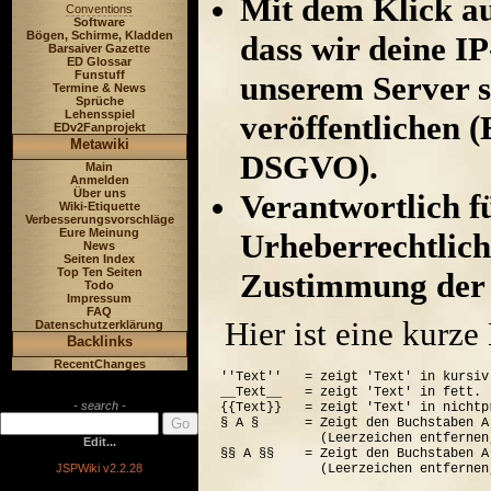
Mit dem Klick au
Conventions
Software
Bögen, Schirme, Kladden
dass wir deine I
Barsaiver Gazette
ED Glossar
Funstuff
unserem Server s
Termine & News
Sprüche
Lehensspiel
veröffentlichen (
EDv2Fanprojekt
Metawiki
DSGVO).
Main
Anmelden
Über uns
Verantwortlich für
Wiki-Etiquette
Verbesserungsvorschläge
Eure Meinung
Urheberrechtlich
News
Seiten Index
Top Ten Seiten
Zustimmung der 
Todo
Impressum
FAQ
Hier ist eine kurz
Datenschutzerklärung
Backlinks
RecentChanges
''Text''   = zeigt 'Text' in kursiv.
__Text__   = zeigt 'Text' in fett.

- search -
{{Text}}   = zeigt 'Text' in nichtp
§ A §      = Zeigt den Buchstaben A
             (Leerzeichen entfernen
Edit...
§§ A §§    = Zeigt den Buchstaben A
JSPWiki v2.2.28
             (Leerzeichen entfernen