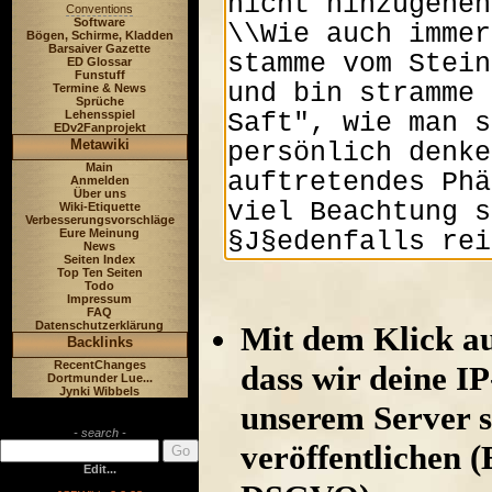
Conventions
Software
Bögen, Schirme, Kladden
Barsaiver Gazette
ED Glossar
Funstuff
Termine & News
Sprüche
Lehensspiel
EDv2Fanprojekt
Metawiki
Main
Anmelden
Über uns
Wiki-Etiquette
Verbesserungsvorschläge
Eure Meinung
News
Seiten Index
Top Ten Seiten
Todo
Impressum
FAQ
Datenschutzerklärung
Mit dem Klick au
Backlinks
RecentChanges
dass wir deine I
Dortmunder Lue...
Jynki Wibbels
unserem Server s
- search -
veröffentlichen (
Edit...