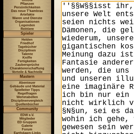
Untote
Pflanzen
Persönlichkeiten
Das neue T'kambras
Artefakte
Waren und Dienste
Organisationen
Legenden
Reittiere
Spieler
Helden
Friedhof
Tagebücher
Disziplinen
Talente
Kniffe
Fertigkeiten
Zaubersprüche
Charaktererschaffung
Vorteile & Nachteile
Mastern
Abenteuer
Gebäude und Material
Spielleiter Tipps
Regelfragen
Wertetabellen
Disziplinenvergleich
Quellenbücher
Community
EDW e.V.
Mitglieder
ED Gruppen
Galerie
Forum
Earthdawn-Links