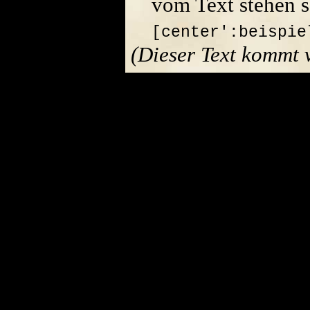
vom Text stehen s
[center':beispie
(Dieser Text kommt