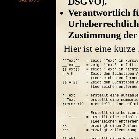
DSGVO).
JSPWiki v2.2.28
Verantwortlich für
Urheberrechtlich
Zustimmung der 
Hier ist eine kurz
''Text''   = zeigt 'Text' in kursiv.
__Text__   = zeigt 'Text' in fett.

{{Text}}   = zeigt 'Text' in nichtp
§ A §      = Zeigt den Buchstaben A
             (Leerzeichen entfernen
§§ A §§    = Zeigt den Buchstaben A
             (Leerzeichen entfernen
* Text     = erstellt eine aufzähle
# Text     = erstellt eine nummerie
;Term:Erkl   = erstellt eine Defini
----       = Erstellt eine horizont
~~ * ~~    = Erstellt eine Tribal-Li
             (Leerzeichen entfernen
\\         = erzwingt einen Zeilensp
\\\        = erzwingt Zeilensprung 