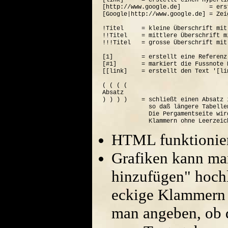
[link]     = erstellt einen Hyperli
[http://www.google.de]        = ers
[Google|http://www.google.de] = Zei
!Titel     = kleine Überschrift mit
!!Titel    = mittlere Überschrift m
!!!Titel   = grosse Überschrift mit
[1]        = erstellt eine Referenz
[#1]       = markiert die Fussnote N
[[link]    = erstellt den Text '[lin
( ( ( (  

Absatz

) ) ) )    = schließt einen Absatz 
             so daß längere Tabelle
             Die Pergamentseite wir
HTML funktionier
Grafiken kann ma
hinzufügen" hoch
eckige Klammern 
man angeben, ob di