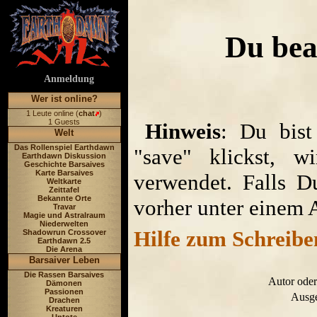
Du bea
Anmeldung
Wer ist online?
1 Leute online (
chat
)
1 Guests
Hinweis
: Du bist
Welt
Das Rollenspiel Earthdawn
"save" klickst, w
Earthdawn Diskussion
Geschichte Barsaives
Karte Barsaives
verwendet. Falls D
Weltkarte
Zeittafel
Bekannte Orte
vorher unter einem 
Travar
Magie und Astralraum
Niederwelten
Hilfe zum Schreibe
Shadowrun Crossover
Earthdawn 2.5
Die Arena
Barsaiver Leben
Die Rassen Barsaives
Autor oder
Dämonen
Passionen
Ausge
Drachen
Kreaturen