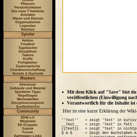
Untote
Pflanzen
Persönlichkeiten
Das neue T'kambras
Artefakte
Waren und Dienste
Organisationen
Legenden
Reittiere
Spieler
Helden
Friedhof
Tagebücher
Disziplinen
Talente
Kniffe
Fertigkeiten
Zaubersprüche
Charaktererschaffung
Vorteile & Nachteile
Mastern
Abenteuer
Gebäude und Material
Mit dem Klick auf "Save" bist du
Spielleiter Tipps
Regelfragen
veröffentlichen (Einwilligung nac
Wertetabellen
Verantwortlich für die Inhalte is
Disziplinenvergleich
Quellenbücher
Hier ist eine kurze Erklärung der Wiki
Community
EDW e.V.
''Text''   = zeigt 'Text' in kursiv.
Mitglieder
__Text__   = zeigt 'Text' in fett.

ED Gruppen
Galerie
{{Text}}   = zeigt 'Text' in nichtp
Forum
§ A §      = Zeigt den Buchstaben A
Earthdawn-Links