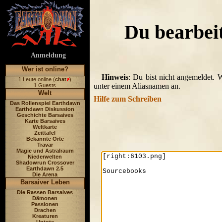
Du bearbei
Anmeldung
Wer ist online?
Hinweis
: Du bist nicht angemeldet. 
1 Leute online (
chat
)
unter einem Aliasnamen an.
1 Guests
Welt
Hilfe zum Schreiben
Das Rollenspiel Earthdawn
Earthdawn Diskussion
Geschichte Barsaives
Karte Barsaives
Weltkarte
Zeittafel
Bekannte Orte
Travar
Magie und Astralraum
Niederwelten
Shadowrun Crossover
Earthdawn 2.5
Die Arena
Barsaiver Leben
Die Rassen Barsaives
Dämonen
Passionen
Drachen
Kreaturen