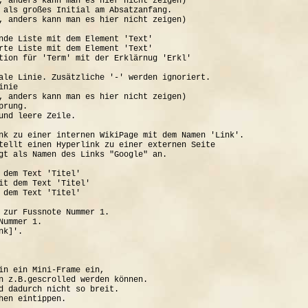
, anders kann man es hier nicht zeigen)

 als großes Initial am Absatzanfang.

, anders kann man es hier nicht zeigen)

nde Liste mit dem Element 'Text'

rte Liste mit dem Element 'Text'

tion für 'Term' mit der Erklärnug 'Erkl'

ale Linie. Zusätzliche '-' werden ignoriert.

nie

, anders kann man es hier nicht zeigen)

rung.

und leere Zeile.

nk zu einer internen WikiPage mit dem Namen 'Link'.

tellt einen Hyperlink zu einer externen Seite

gt als Namen des Links "Google" an.

 dem Text 'Titel'

it dem Text 'Titel'

 dem Text 'Titel'

 zur Fussnote Nummer 1.

ummer 1.

k]'.

in ein Mini-Frame ein, 

n z.B.gescrolled werden können.

d dadurch nicht so breit.
