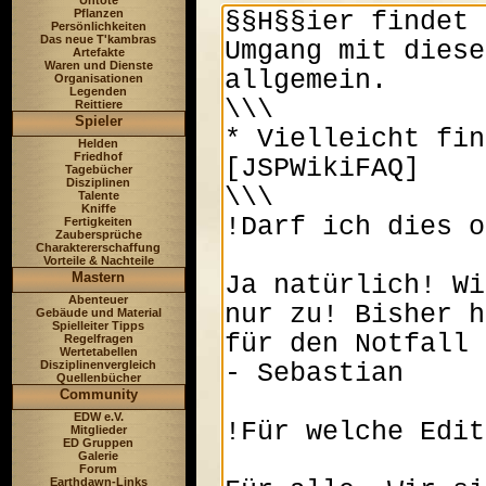
Untote
Pflanzen
Persönlichkeiten
Das neue T'kambras
Artefakte
Waren und Dienste
Organisationen
Legenden
Reittiere
Spieler
Helden
Friedhof
Tagebücher
Disziplinen
Talente
Kniffe
Fertigkeiten
Zaubersprüche
Charaktererschaffung
Vorteile & Nachteile
Mastern
Abenteuer
Gebäude und Material
Spielleiter Tipps
Regelfragen
Wertetabellen
Disziplinenvergleich
Quellenbücher
Community
EDW e.V.
Mitglieder
ED Gruppen
Galerie
Forum
Earthdawn-Links