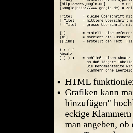
[link]     = erstellt einen Hyperli
[http://www.google.de]        = ers
[Google|http://www.google.de] = Zei
!Titel     = kleine Überschrift mit
!!Titel    = mittlere Überschrift m
!!!Titel   = grosse Überschrift mit
[1]        = erstellt eine Referenz
[#1]       = markiert die Fussnote N
[[link]    = erstellt den Text '[lin
( ( ( (  

Absatz

) ) ) )    = schließt einen Absatz 
             so daß längere Tabelle
             Die Pergamentseite wir
HTML funktionier
Grafiken kann ma
hinzufügen" hoch
eckige Klammern 
man angeben, ob di