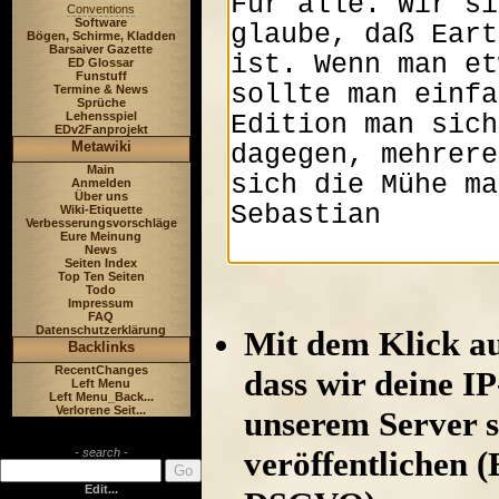
Conventions
Software
Bögen, Schirme, Kladden
Barsaiver Gazette
ED Glossar
Funstuff
Termine & News
Sprüche
Lehensspiel
EDv2Fanprojekt
Metawiki
Main
Anmelden
Über uns
Wiki-Etiquette
Verbesserungsvorschläge
Eure Meinung
News
Seiten Index
Top Ten Seiten
Todo
Impressum
FAQ
Datenschutzerklärung
Mit dem Klick au
Backlinks
RecentChanges
dass wir deine I
Left Menu
Left Menu_Back...
Verlorene Seit...
unserem Server s
veröffentlichen (
- search -
Edit...