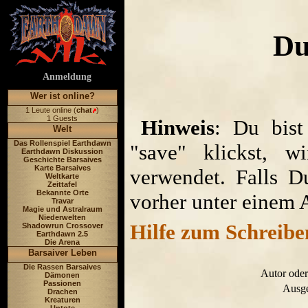
Du
Anmeldung
Wer ist online?
1 Leute online (
chat
)
1 Guests
Hinweis
: Du bist
Welt
Das Rollenspiel Earthdawn
"save" klickst, w
Earthdawn Diskussion
Geschichte Barsaives
Karte Barsaives
verwendet. Falls D
Weltkarte
Zeittafel
Bekannte Orte
vorher unter einem 
Travar
Magie und Astralraum
Niederwelten
Hilfe zum Schreibe
Shadowrun Crossover
Earthdawn 2.5
Die Arena
Barsaiver Leben
Die Rassen Barsaives
Autor oder
Dämonen
Passionen
Ausge
Drachen
Kreaturen