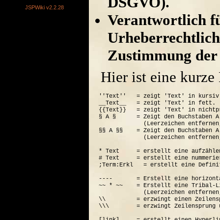
DSGVO).
JSPWiki v2.2.28
Verantwortlich für
Urheberrechtlich
Zustimmung der 
Hier ist eine kurz
''Text''   = zeigt 'Text' in kursiv.
__Text__   = zeigt 'Text' in fett.

{{Text}}   = zeigt 'Text' in nichtp
§ A §      = Zeigt den Buchstaben A
             (Leerzeichen entfernen
§§ A §§    = Zeigt den Buchstaben A
             (Leerzeichen entfernen
* Text     = erstellt eine aufzähle
# Text     = erstellt eine nummerie
;Term:Erkl   = erstellt eine Defini
----       = Erstellt eine horizont
~~ * ~~    = Erstellt eine Tribal-Li
             (Leerzeichen entfernen
\\         = erzwingt einen Zeilensp
\\\        = erzwingt Zeilensprung 