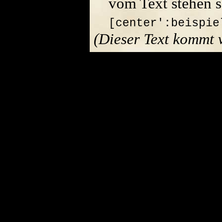
vom Text stehen s
[center':beispie
(Dieser Text kommt