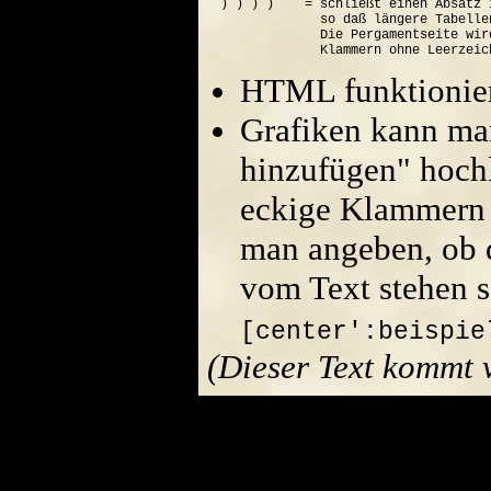
) ) ) )    = schließt einen Absatz 
             so daß längere Tabelle
             Die Pergamentseite wir
HTML funktionier
Grafiken kann ma
hinzufügen" hoch
eckige Klammern 
man angeben, ob di
vom Text stehen s
[center':beispie
(Dieser Text kommt