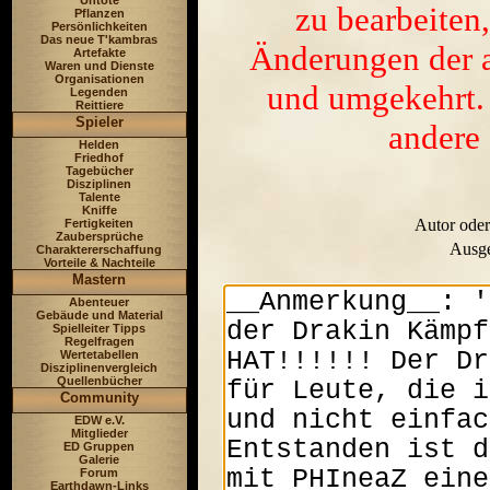
Untote
zu bearbeiten,
Pflanzen
Persönlichkeiten
Das neue T'kambras
Änderungen der a
Artefakte
Waren und Dienste
Organisationen
und umgekehrt. 
Legenden
Reittiere
Spieler
andere 
Helden
Friedhof
Tagebücher
Disziplinen
Talente
Kniffe
Autor oder
Fertigkeiten
Zaubersprüche
Ausge
Charaktererschaffung
Vorteile & Nachteile
Mastern
Abenteuer
Gebäude und Material
Spielleiter Tipps
Regelfragen
Wertetabellen
Disziplinenvergleich
Quellenbücher
Community
EDW e.V.
Mitglieder
ED Gruppen
Galerie
Forum
Earthdawn-Links