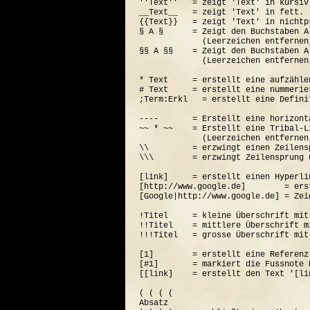
''Text''   = zeigt 'Text' in kursiv.
__Text__   = zeigt 'Text' in fett.

{{Text}}   = zeigt 'Text' in nichtp
§ A §      = Zeigt den Buchstaben A
             (Leerzeichen entfernen
§§ A §§    = Zeigt den Buchstaben A
             (Leerzeichen entfernen
* Text     = erstellt eine aufzähle
# Text     = erstellt eine nummerie
;Term:Erkl   = erstellt eine Defini
----       = Erstellt eine horizont
~~ * ~~    = Erstellt eine Tribal-Li
             (Leerzeichen entfernen
\\         = erzwingt einen Zeilensp
\\\        = erzwingt Zeilensprung 
[link]     = erstellt einen Hyperli
[http://www.google.de]        = ers
[Google|http://www.google.de] = Zei
!Titel     = kleine Überschrift mit
!!Titel    = mittlere Überschrift m
!!!Titel   = grosse Überschrift mit
[1]        = erstellt eine Referenz
[#1]       = markiert die Fussnote N
[[link]    = erstellt den Text '[lin
( ( ( (  

Absatz
