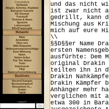
Conventions
Software
Bögen, Schirme, Kladden
Barsaiver Gazette
ED Glossar
Funstuff
Termine & News
Sprüche
Lehensspiel
EDv2Fanprojekt
Metawiki
Main
Anmelden
Über uns
Wiki-Etiquette
Verbesserungsvorschläge
Eure Meinung
News
Seiten Index
Top Ten Seiten
Todo
Impressum
FAQ
Datenschutzerklärung
Backlinks
RecentChanges
Boomerangwurf
Disziplinen In...
Drakin
Taktik
- search -