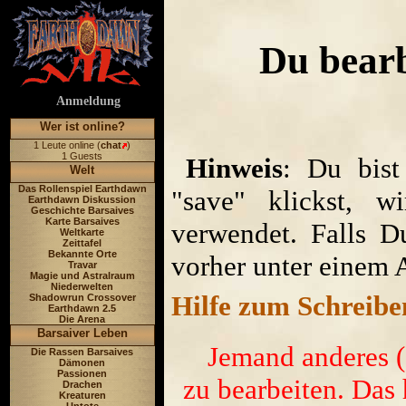
Du bear
Anmeldung
Wer ist online?
1 Leute online (
chat
)
1 Guests
Hinweis
: Du bist
Welt
Das Rollenspiel Earthdawn
"save" klickst, w
Earthdawn Diskussion
Geschichte Barsaives
Karte Barsaives
verwendet. Falls D
Weltkarte
Zeittafel
Bekannte Orte
vorher unter einem 
Travar
Magie und Astralraum
Niederwelten
Hilfe zum Schreibe
Shadowrun Crossover
Earthdawn 2.5
Die Arena
Barsaiver Leben
Jemand anderes ('
Die Rassen Barsaives
Dämonen
Passionen
zu bearbeiten. Das 
Drachen
Kreaturen