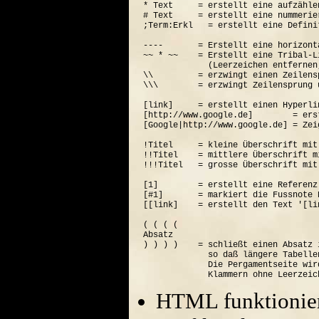
* Text     = erstellt eine aufzähle
# Text     = erstellt eine nummerie
;Term:Erkl   = erstellt eine Defini
----       = Erstellt eine horizont
~~ * ~~    = Erstellt eine Tribal-Li
             (Leerzeichen entfernen
\\         = erzwingt einen Zeilensp
\\\        = erzwingt Zeilensprung 
[link]     = erstellt einen Hyperli
[http://www.google.de]        = ers
[Google|http://www.google.de] = Zei
!Titel     = kleine Überschrift mit
!!Titel    = mittlere Überschrift m
!!!Titel   = grosse Überschrift mit
[1]        = erstellt eine Referenz
[#1]       = markiert die Fussnote N
[[link]    = erstellt den Text '[lin
( ( ( (  

Absatz

) ) ) )    = schließt einen Absatz 
             so daß längere Tabelle
             Die Pergamentseite wir
HTML funktionier