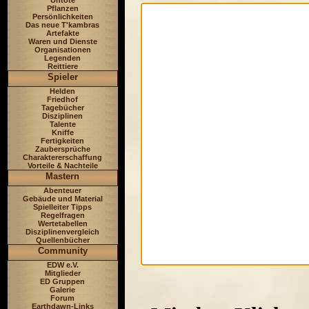
Untote
Pflanzen
Persönlichkeiten
Das neue T'kambras
Artefakte
Waren und Dienste
Organisationen
Legenden
Reittiere
Spieler
Helden
Friedhof
Tagebücher
Disziplinen
Talente
Kniffe
Fertigkeiten
Zaubersprüche
Charaktererschaffung
Vorteile & Nachteile
Mastern
Abenteuer
Gebäude und Material
Spielleiter Tipps
Regelfragen
Wertetabellen
Disziplinenvergleich
Quellenbücher
Community
EDW e.V.
Mitglieder
ED Gruppen
Galerie
Forum
Earthdawn-Links