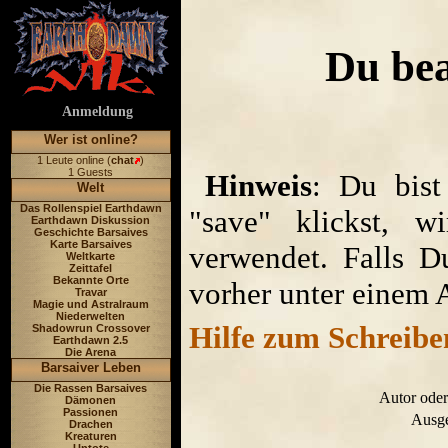
Du bea
Anmeldung
Wer ist online?
1 Leute online (
chat
)
1 Guests
Hinweis
: Du bist
Welt
Das Rollenspiel Earthdawn
"save" klickst, w
Earthdawn Diskussion
Geschichte Barsaives
Karte Barsaives
verwendet. Falls D
Weltkarte
Zeittafel
Bekannte Orte
vorher unter einem 
Travar
Magie und Astralraum
Niederwelten
Hilfe zum Schreibe
Shadowrun Crossover
Earthdawn 2.5
Die Arena
Barsaiver Leben
Die Rassen Barsaives
Autor oder
Dämonen
Passionen
Ausge
Drachen
Kreaturen