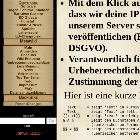
Mit dem Klick au
Conventions
Software
Bögen, Schirme, Kladden
dass wir deine I
Barsaiver Gazette
ED Glossar
Funstuff
unserem Server s
Termine & News
Sprüche
Lehensspiel
veröffentlichen (
EDv2Fanprojekt
Metawiki
DSGVO).
Main
Anmelden
Über uns
Verantwortlich für
Wiki-Etiquette
Verbesserungsvorschläge
Eure Meinung
Urheberrechtlich
News
Seiten Index
Top Ten Seiten
Zustimmung der 
Todo
Impressum
FAQ
Hier ist eine kurz
Datenschutzerklärung
Backlinks
RecentChanges
''Text''   = zeigt 'Text' in kursiv.
__Text__   = zeigt 'Text' in fett.

- search -
{{Text}}   = zeigt 'Text' in nichtp
§ A §      = Zeigt den Buchstaben A
             (Leerzeichen entfernen
Edit...
§§ A §§    = Zeigt den Buchstaben A
JSPWiki v2.2.28
             (Leerzeichen entfernen