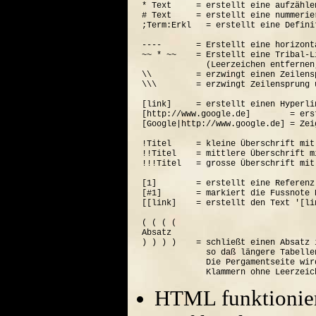
* Text     = erstellt eine aufzähle
# Text     = erstellt eine nummerie
;Term:Erkl   = erstellt eine Defini
----       = Erstellt eine horizont
~~ * ~~    = Erstellt eine Tribal-Li
             (Leerzeichen entfernen
\\         = erzwingt einen Zeilensp
\\\        = erzwingt Zeilensprung 
[link]     = erstellt einen Hyperli
[http://www.google.de]        = ers
[Google|http://www.google.de] = Zei
!Titel     = kleine Überschrift mit
!!Titel    = mittlere Überschrift m
!!!Titel   = grosse Überschrift mit
[1]        = erstellt eine Referenz
[#1]       = markiert die Fussnote N
[[link]    = erstellt den Text '[lin
( ( ( (  

Absatz

) ) ) )    = schließt einen Absatz 
             so daß längere Tabelle
             Die Pergamentseite wir
HTML funktionier