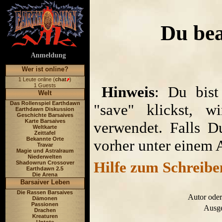
Du bea
Anmeldung
Wer ist online?
1 Leute online (
chat
)
1 Guests
Hinweis
: Du bist
Welt
Das Rollenspiel Earthdawn
"save" klickst, w
Earthdawn Diskussion
Geschichte Barsaives
Karte Barsaives
verwendet. Falls D
Weltkarte
Zeittafel
Bekannte Orte
vorher unter einem 
Travar
Magie und Astralraum
Niederwelten
Hilfe zum Schreibe
Shadowrun Crossover
Earthdawn 2.5
Die Arena
Barsaiver Leben
Die Rassen Barsaives
Autor oder
Dämonen
Passionen
Ausge
Drachen
Kreaturen