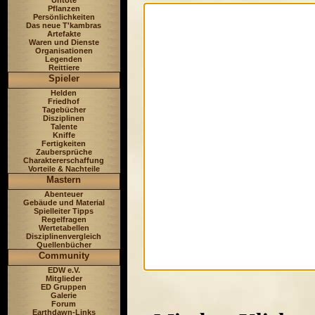
Untote
Pflanzen
Persönlichkeiten
Das neue T'kambras
Artefakte
Waren und Dienste
Organisationen
Legenden
Reittiere
Spieler
Helden
Friedhof
Tagebücher
Disziplinen
Talente
Kniffe
Fertigkeiten
Zaubersprüche
Charaktererschaffung
Vorteile & Nachteile
Mastern
Abenteuer
Gebäude und Material
Spielleiter Tipps
Regelfragen
Wertetabellen
Disziplinenvergleich
Quellenbücher
Community
EDW e.V.
Mitglieder
ED Gruppen
Galerie
Forum
Earthdawn-Links