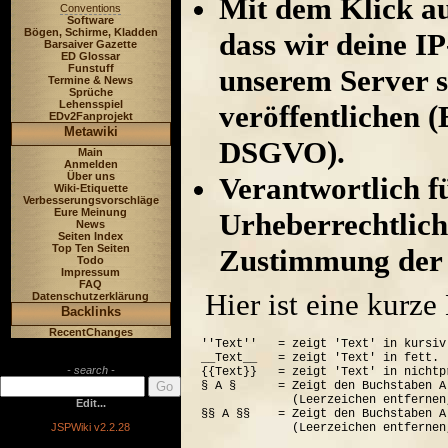
Mit dem Klick au
Conventions
Software
Bögen, Schirme, Kladden
dass wir deine I
Barsaiver Gazette
ED Glossar
Funstuff
unserem Server s
Termine & News
Sprüche
Lehensspiel
veröffentlichen (
EDv2Fanprojekt
Metawiki
DSGVO).
Main
Anmelden
Über uns
Verantwortlich für
Wiki-Etiquette
Verbesserungsvorschläge
Eure Meinung
Urheberrechtlich
News
Seiten Index
Top Ten Seiten
Zustimmung der 
Todo
Impressum
FAQ
Hier ist eine kurz
Datenschutzerklärung
Backlinks
RecentChanges
''Text''   = zeigt 'Text' in kursiv.
__Text__   = zeigt 'Text' in fett.

- search -
{{Text}}   = zeigt 'Text' in nichtp
§ A §      = Zeigt den Buchstaben A
             (Leerzeichen entfernen
Edit...
§§ A §§    = Zeigt den Buchstaben A
JSPWiki v2.2.28
             (Leerzeichen entfernen