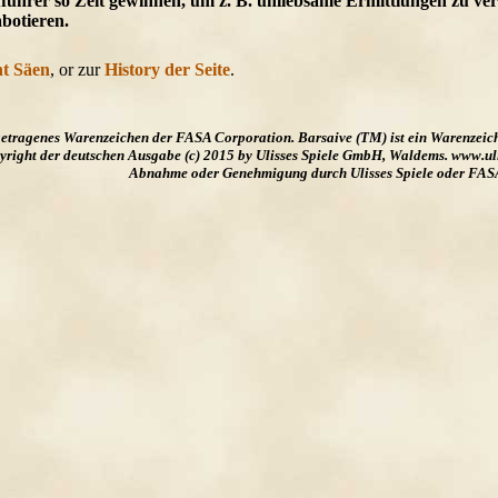
führer so Zeit gewinnen, um z. B. unliebsame Ermittlungen zu ve
botieren.
ht Säen
, or zur
History der Seite
.
ngetragenes Warenzeichen der FASA Corporation. Barsaive (TM) ist ein Warenzeic
ight der deutschen Ausgabe (c) 2015 by Ulisses Spiele GmbH, Waldems. www.uliss
Abnahme oder Genehmigung durch Ulisses Spiele oder FAS