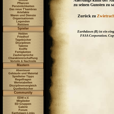
Allerdings kann der Au
Untote
Pflanzen
zu seinen Gunsten zu sa
Persönlichkeiten
Das neue T'kambras
Artefakte
Waren und Dienste
Zurück zu
Zwietrac
Organisationen
Legenden
Reittiere
Spieler
Earthdawn (R) ist ein ei
Helden
FASA Corporation. Copyr
Friedhof
Tagebücher
Disziplinen
Talente
Kniffe
Fertigkeiten
Zaubersprüche
Charaktererschaffung
Vorteile & Nachteile
Mastern
Abenteuer
Gebäude und Material
Spielleiter Tipps
Regelfragen
Wertetabellen
Disziplinenvergleich
Quellenbücher
Community
EDW e.V.
Mitglieder
ED Gruppen
Galerie
Forum
Earthdawn-Links