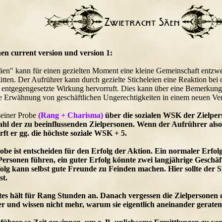
en current version und version 1:
äen" kann für einen gezielten Moment eine kleine Gemeinschaft entzw
tten. Der Aufrührer kann durch gezielte Sticheleien eine Reaktion bei 
entgegengesetzte Wirkung hervorruft. Dies kann über eine Bemerkung ü
ie Erwähnung von geschäftlichen Ungerechtigkeiten in einem neuen Ve
seiner Probe
(Rang + Charisma)
über die sozialen WSK der Zielper
hl der zu beeinflussenden Zielpersonen. Wenn der Aufrührer also
rft er gg. die höchste soziale WSK + 5.
obe ist entscheiden für den Erfolg der Aktion. Ein normaler Erfol
Personen führen, ein guter Erfolg könnte zwei langjährige Geschä
lg kann selbst gute Freunde zu Feinden machen. Hier sollte der Spie
st.
es hält für Rang Stunden an. Danach vergessen die Zielpersonen
er und wissen nicht mehr, warum sie eigentlich aneinander geraten