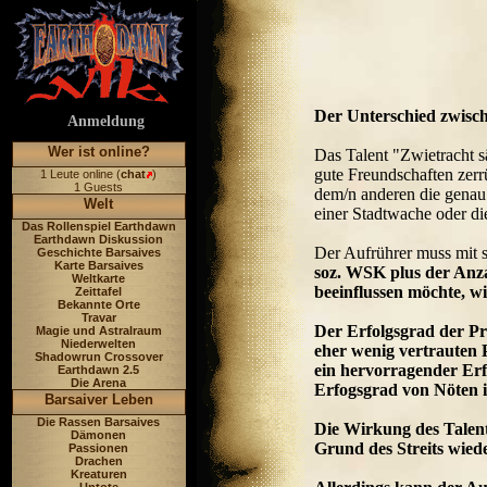
Der Unterschied zwisch
Anmeldung
Wer ist online?
Das Talent "Zwietracht s
gute Freundschaften zerrü
1 Leute online (
chat
)
1 Guests
dem/n anderen die genau 
Welt
einer Stadtwache oder d
Das Rollenspiel Earthdawn
Earthdawn Diskussion
Der Aufrührer muss mit 
Geschichte Barsaives
Karte Barsaives
soz. WSK plus der Anza
Weltkarte
beeinflussen möchte, wi
Zeittafel
Bekannte Orte
Travar
Der Erfolgsgrad der Pr
Magie und Astralraum
Niederwelten
eher wenig vertrauten 
Shadowrun Crossover
ein hervorragender Erfo
Earthdawn 2.5
Die Arena
Erfogsgrad von Nöten i
Barsaiver Leben
Die Rassen Barsaives
Die Wirkung des Talent
Dämonen
Grund des Streits wied
Passionen
Drachen
Kreaturen