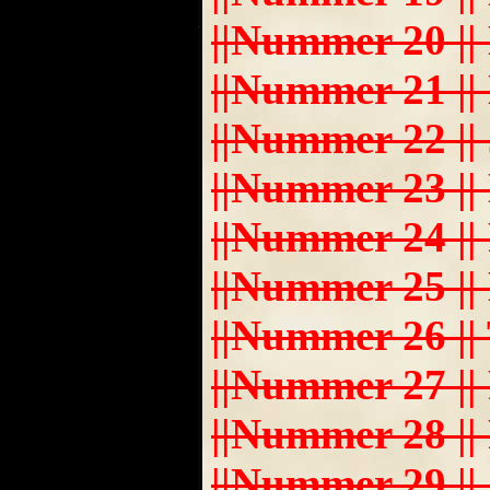
||Nummer 20 || Dan
||Nummer 21 || Nic
||Nummer 22 || Je
||Nummer 23 || Nav
||Nummer 24 || Fa
||Nummer 25 || Dea
||Nummer 26 || Tim
||Nummer 27 || Fel
||Nummer 28 || Pa
||Nummer 29 || Sa