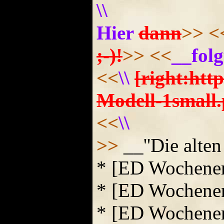
\\
Hier
dann
>>
<
;-)!
>>
<<
__folg
<<
\\
[right:ht
Modell-1small.
<<
\\
>>
__''Die alten 
* [ED Wochene
* [ED Wochene
* [ED Wochene