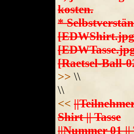
kosten.
* Selbstverstän
[EDWShirt.jpg
[EDWTasse.jpg
[Raetsel-Ball-
>>
\\
\\
<<
||Teilnehmer
Shirt || Tasse
||Nummer 01 || Ti