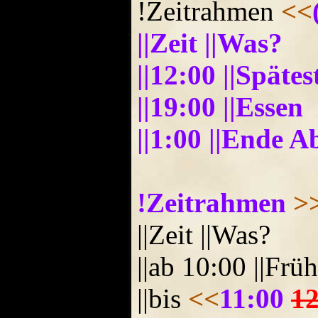
!Zeitrahmen
<<
||Zeit ||Was?
||12:00 ||Späte
||19:00 ||Essen
||1:00 ||Ende A
!Zeitrahmen
>
||Zeit ||Was?
||ab 10:00 ||Frü
||bis
<<
11:00
12