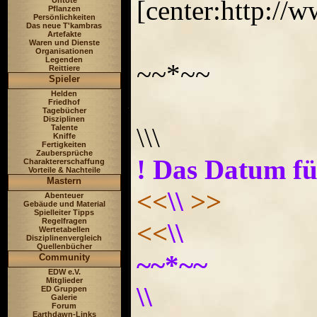
[center:http:/
Untote
Pflanzen
Persönlichkeiten
Das neue T'kambras
Artefakte
Waren und Dienste
Organisationen
Legenden
~~*~~
Reittiere
Spieler
Helden
Friedhof
Tagebücher
Disziplinen
\\\
Talente
Kniffe
Fertigkeiten
Zaubersprüche
! Das Datum f
Charaktererschaffung
Vorteile & Nachteile
Mastern
<<
\\
>>
Abenteuer
Gebäude und Material
Spielleiter Tipps
Regelfragen
<<
\\
Wertetabellen
Disziplinenvergleich
Quellenbücher
~~*~~
Community
EDW e.V.
Mitglieder
\\
ED Gruppen
Galerie
Forum
Earthdawn-Links