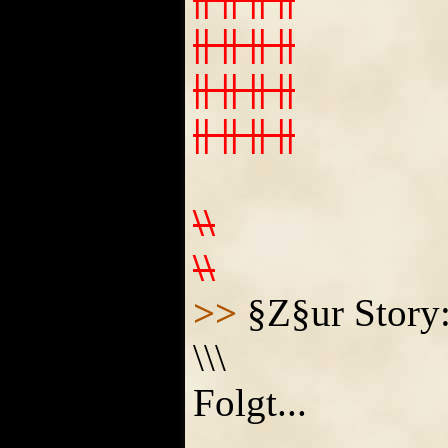
|| || || ||
|| || || ||
|| || || ||
\\
\\
>>
§Z§ur Story:
\\\
Folgt...