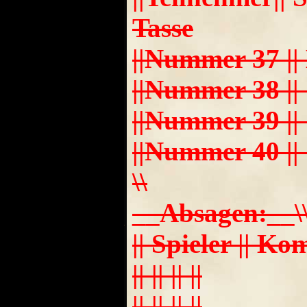
Tasse
||Nummer 37 || Mat
||Nummer 38 || Sa
||Nummer 39 || || |
||Nummer 40 || || |
\\
__Absagen:__\
|| Spieler || Ko
|| || || ||
|| || || ||