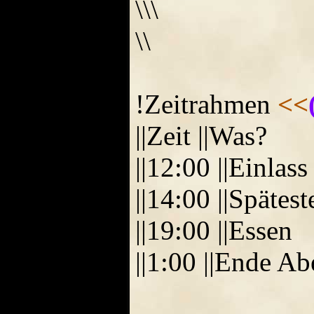
\\\
\\
!Zeitrahmen
<<
||Zeit ||Was?
||12:00 ||Einlass
||14:00 ||Spätes
||19:00 ||Essen
||1:00 ||Ende Ab