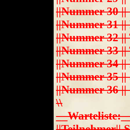
||Nummer 30 || Seb
||Nummer 31 || Kei
||Nummer 32 || Ti
||Nummer 33 || Tob
||Nummer 34 || Ma
||Nummer 35 || Jos
||Nummer 36 || Geo
\\
__Warteliste:__
||Teilnehmer|| S