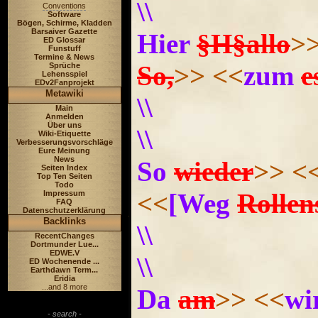
\\
Conventions
Software
Bögen, Schirme, Kladden
Barsaiver Gazette
Hier
§H§allo
>
ED Glossar
Funstuff
Termine & News
So,
>>
<<
zum
e
Sprüche
Lehensspiel
EDv2Fanprojekt
Metawiki
\\
Main
Anmelden
Über uns
\\
Wiki-Etiquette
Verbesserungsvorschläge
Eure Meinung
News
So
wieder
>>
<
Seiten Index
Top Ten Seiten
Todo
<<
[Weg
Rollen
Impressum
FAQ
Datenschutzerklärung
Backlinks
\\
RecentChanges
Dortmunder Lue...
EDWE.V
\\
ED Wochenende ...
Earthdawn Term...
Eridia
...and 8 more
Da
am
>>
<<
wi
- search -