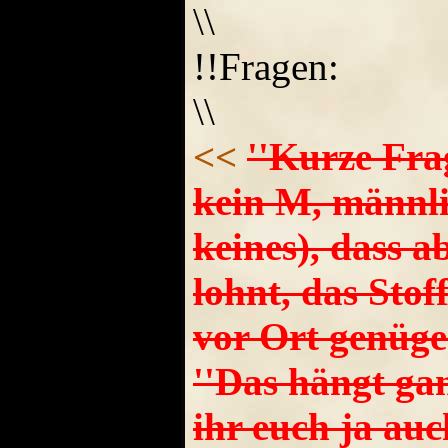
\\
!!Fragen:
\\
<<
''Kurze Fra
kein M, männli
keines), dass a
lohnt, das Stof
vor Ort genüge
''Das hängt ga
ihr euch ja auc