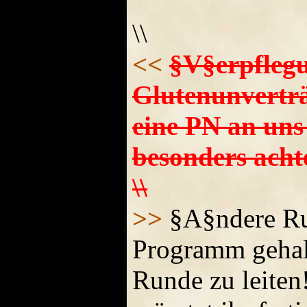
\\
<<
§V§erpflegu
Glutenunverträ
eine PN an uns
besonders achte
\\
>>
§A§ndere Run
Programm gehalt
Runde zu leiten