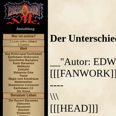
Anmeldung
Der Unterschie
Wer ist online?
1 Leute online (
chat
)
1 Guests
Welt
Das Rollenspiel Earthdawn
Earthdawn Diskussion
__''Autor: EDW 
Geschichte Barsaives
Karte Barsaives
Weltkarte
[[[FANWORK]]
Zeittafel
Bekannte Orte
Travar
Magie und Astralraum
----
Niederwelten
Shadowrun Crossover
Earthdawn 2.5
Die Arena
\\\
Barsaiver Leben
Die Rassen Barsaives
Dämonen
[[[HEAD]]]
Passionen
Drachen
Kreaturen