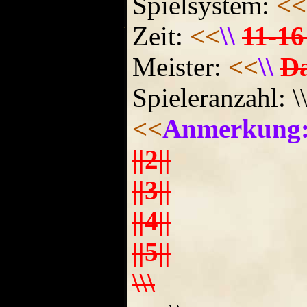
Spielsystem:
<<
Zeit:
<<
\\
11-16
Meister:
<<
\\
Da
Spieleranzahl: \
<<
Anmerkung
||2||
||3||
||4||
||5||
\\\