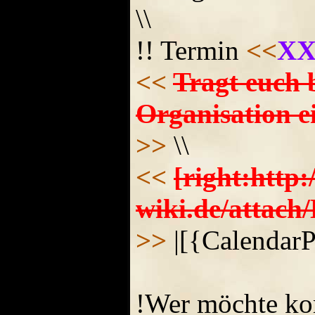
\\
!! Termin
<<
XX
<<
Tragt euch b
Organisation ei
>>
\\
<<
[right:http
wiki.de/attac
>>
|[{CalendarP
!Wer möchte k