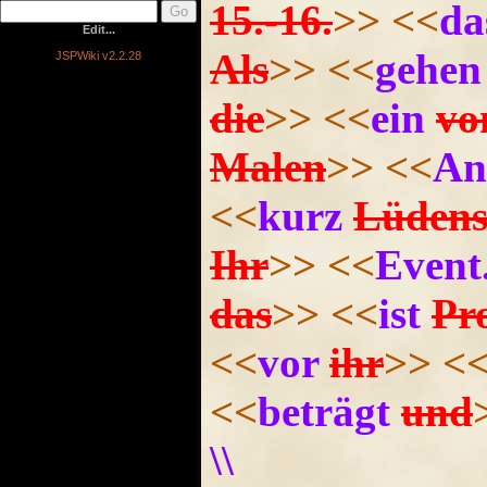
15.-16.
>>
<<
da
Edit...
Als
>>
<<
gehen
JSPWiki v2.2.28
die
>>
<<
ein
vo
Malen
>>
<<
An
<<
kurz
Lüdens
Ihr
>>
<<
Event
das
>>
<<
ist
Pr
<<
vor
ihr
>>
<
<<
beträgt
und
\\