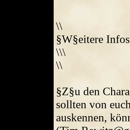
\\
§W§eitere Infos
\\\
\\
§Z§u den Charak
sollten von euc
auskennen, könn