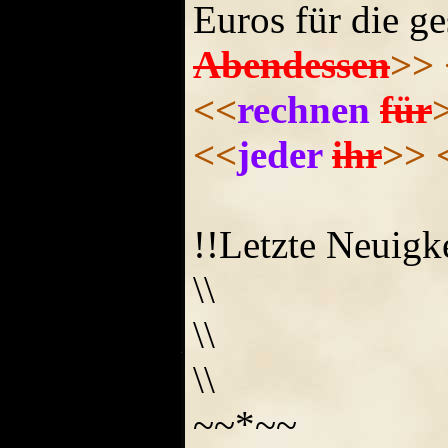
Euros für die g
Abendessen
>>
<<
rechnen
für
<<
jeder
ihr
>>
!!Letzte Neuigk
\\
\\
\\
~~*~~