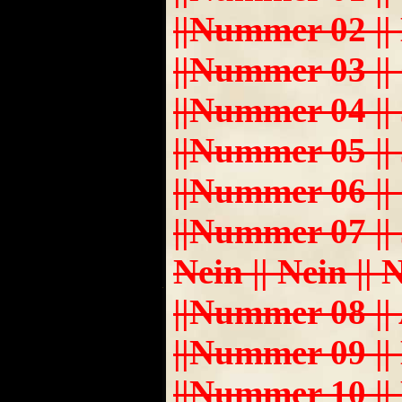
||Nummer 02 || Da
||Nummer 03 || O
||Nummer 04 || J
||Nummer 05 || Jule
||Nummer 06 || Chr
||Nummer 07 || 
Nein || Nein || 
||Nummer 08 || A
||Nummer 09 || Ho
||Nummer 10 || Ma