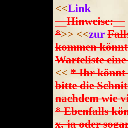
<<
Link
__Hinweise:__
*
>>
<<
zur
Fall
kommen könnt, 
Warteliste ei
<<
* Ihr könnt
bitte die Schni
nachdem wie vi
* Ebenfalls kön
x, ja oder soga