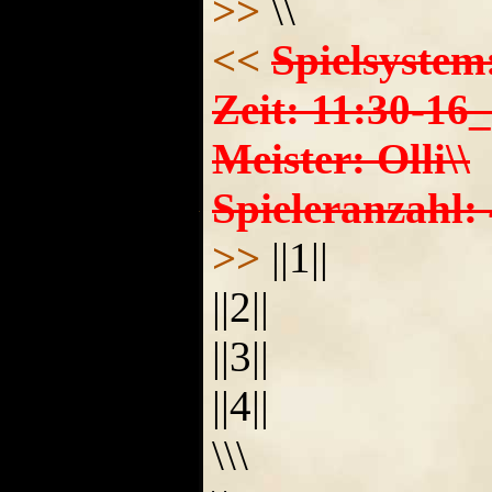
>>
\\
<<
Spielsystem
Zeit: 11:30-16
Meister: Olli\\
Spieleranzahl: 
>>
||1||
||2||
||3||
||4||
\\\