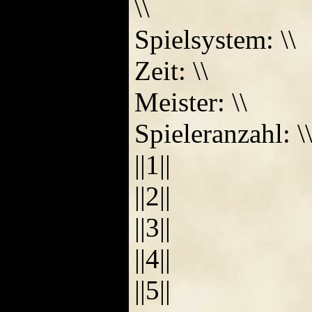
\\
Spielsystem: \\
Zeit: \\
Meister: \\
Spieleranzahl: \
||1||
||2||
||3||
||4||
||5||