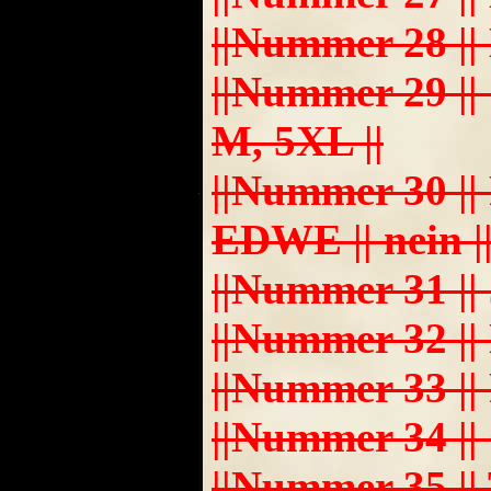
||Nummer 28 || Da
||Nummer 29 || 
M, 5XL ||
||Nummer 30 || 
EDWE || nein ||
||Nummer 31 || Jo
||Nummer 32 || Na
||Nummer 33 || Fan
||Nummer 34 || Can
||Nummer 35 || 