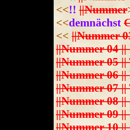
<<
!!
||Nummer
<<
demnächst
G
<<
||Nummer 03 ||
||Nummer 04 || Luk
||Nummer 05 || Ti
||Nummer 06 || Dan
||Nummer 07 || Ti
||Nummer 08 || J
||Nummer 09 || Ni
||Nummer 10 || Sar