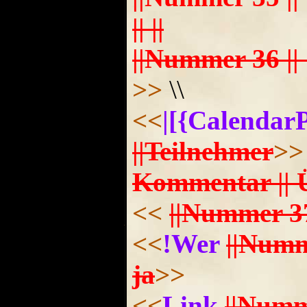
|| ||
||Nummer 36 || S
>>
\\
<<
|[{Calendar
||Teilnehmer
>>
Kommentar || Üb
<<
||Nummer 37 |
<<
!Wer
||Num
ja
>>
<<
Link
||Num