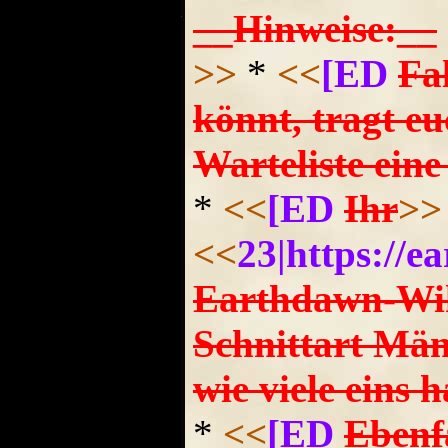
__Hinweise:__
>>
*
<<
[ED
Fal
könnt, tragt eu
Warteliste ei
*
<<
[ED
Ihr
>>
<<
23|https://
Earthdawn-Wiki
Schnittart Män
wie viele eins 
*
<<
[ED
Ebenf