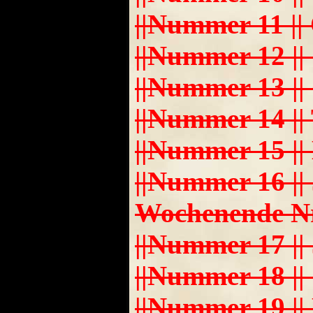
||Nummer 11 || O
||Nummer 12 || S
||Nummer 13 || Ch
||Nummer 14 || T
||Nummer 15 || M
||Nummer 16 || 
Wochenende Nr.2
||Nummer 17 || J
||Nummer 18 || S
||Nummer 19 || Mül