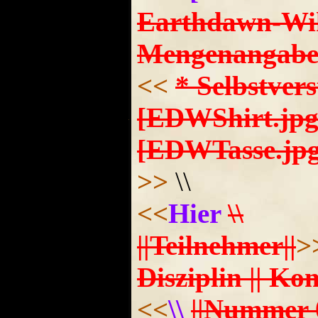
Earthdawn-Wiki 
Mengenangabe in
<<
* Selbstvers
[EDWShirt.jpg
[EDWTasse.jpg
>>
\\
<<
Hier
\\
||Teilnehmer||
>
Disziplin || Ko
<<
\\
||Nummer 01 