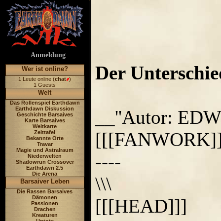
Anmeldung
Der Unterschie
Wer ist online?
1 Leute online (
chat
)
1 Guests
Welt
Das Rollenspiel Earthdawn
Earthdawn Diskussion
__''Autor: EDW 
Geschichte Barsaives
Karte Barsaives
Weltkarte
[[[FANWORK]]
Zeittafel
Bekannte Orte
Travar
Magie und Astralraum
----
Niederwelten
Shadowrun Crossover
Earthdawn 2.5
Die Arena
\\\
Barsaiver Leben
Die Rassen Barsaives
Dämonen
[[[HEAD]]]
Passionen
Drachen
Kreaturen