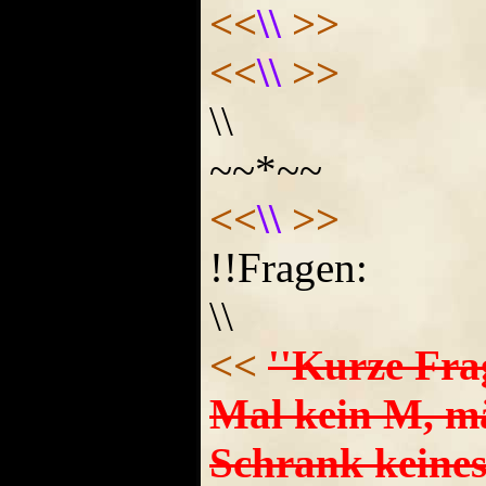
<<
\\
>>
<<
\\
>>
\\
~~*~~
<<
\\
>>
!!Fragen:
\\
<<
''Kurze Frag
Mal kein M, mä
Schrank keines)