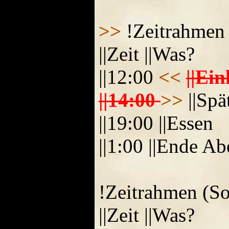
>>
!Zeitrahmen 
||Zeit ||Was?
||12:00
<<
||Ein
||14:00
>>
||Spä
||19:00 ||Essen
||1:00 ||Ende Ab
!Zeitrahmen (So
||Zeit ||Was?