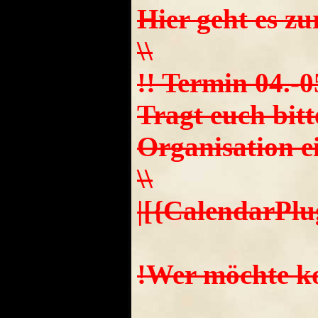
Hier geht es zu
\\
!! Termin 04.-0
Tragt euch bitt
Organisation ei
\\
|[{CalendarPlu
!Wer möchte k