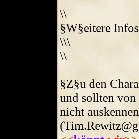
\\
§W§eitere Infos
\\\
\\
§Z§u den Charak
und sollten von
nicht auskennen
(Tim.Rewitz@gmx