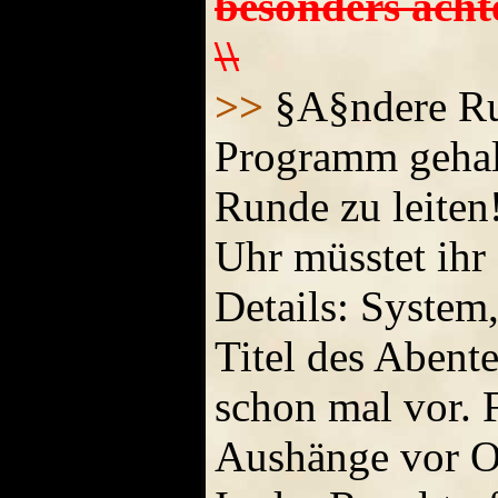
besonders achte
\\
>>
§A§ndere Run
Programm gehalt
Runde zu leiten
Uhr müsstet ihr 
Details: System,
Titel des Abent
schon mal vor. 
Aushänge vor Or