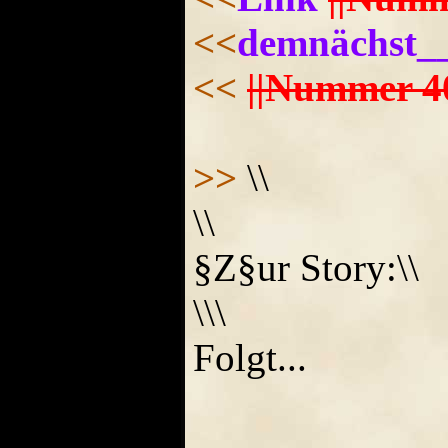
<<
demnächst_
<<
||Nummer 40 || 
>>
\\
\\
§Z§ur Story:\\
\\\
Folgt...