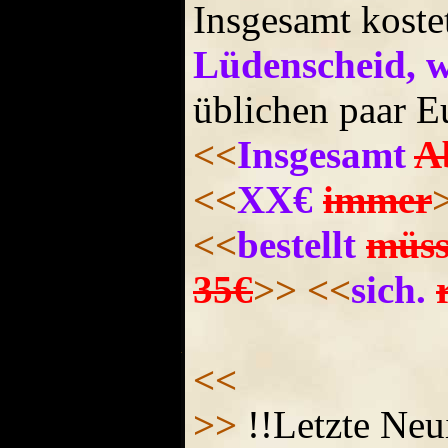
Insgesamt koste
Lüdenscheid, 
üblichen paar E
<<
Insgesamt
A
<<
XX€
immer
<<
bestellt
müss
35€
>>
<<
sich.
<<
>>
!!Letzte Neu