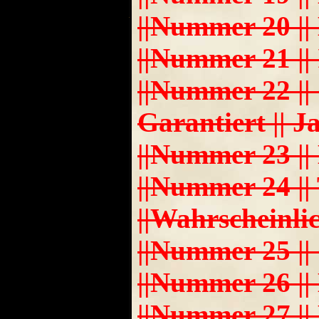
||Nummer 20 || Kei
||Nummer 21 || I
||Nummer 22 || 
Garantiert || Ja
||Nummer 23 || M
||Nummer 24 || 
||Wahrscheinlich
||Nummer 25 || C
||Nummer 26 || Ma
||Nummer 27 || Hol