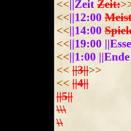
<<
||Zeit
Zeit:
>
<<
||12:00
Meist
<<
||14:00
Spiel
<<
||19:00 ||Ess
<<
||1:00 ||End
<<
||3||
>>
<<
||4||
||5||
\\\
\\