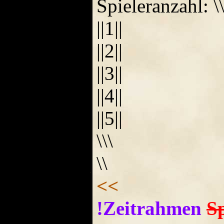
Spieleranzahl: \
||1||
||2||
||3||
||4||
||5||
\\\
\\
<<
!Zeitrahmen
Sp