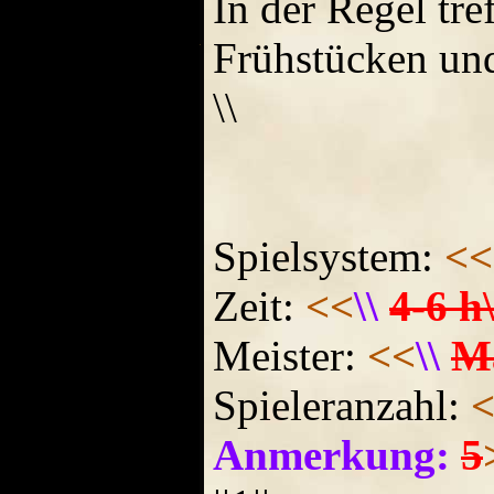
In der Regel tr
Frühstücken und
\\
Spielsystem:
<<
Zeit:
<<
\\
4-6 h\
Meister:
<<
\\
Ma
Spieleranzahl:
Anmerkung:
5