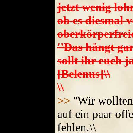
jetzt wenig loh
ob es diesmal 
oberkörperfreie
''Das hängt ga
sollt ihr euch j
[Belenus]\\
\\
>>
''Wir wollten
auf ein paar of
fehlen.\\