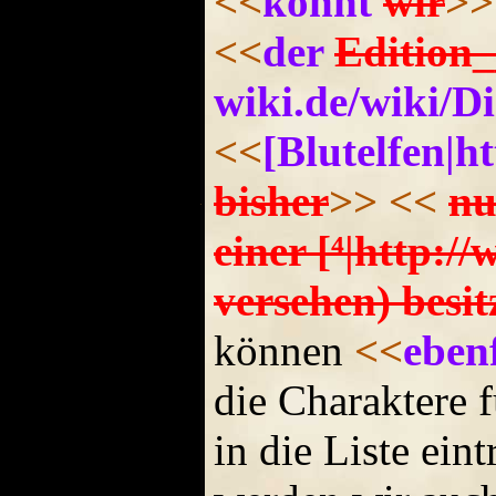
<<
könnt
wir
>>
<<
der
Edition
wiki.de/wiki/Di
<<
[Blutelfen|h
bisher
>>
<<
nu
einer [⁴|http:
versehen) besi
können
<<
ebenf
die Charaktere 
in die Liste ein