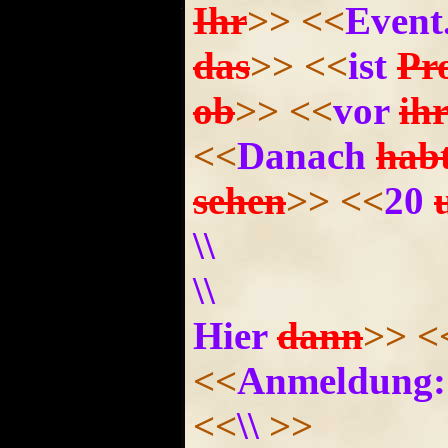
Ihr
>>
<<
Event
das
>>
<<
ist
Pr
ob
>>
<<
vor
ih
<<
Danach
hab
sehen
>>
<<
20
\\
\\
Hier
dann
>>
<
<<
Anmeldung:
<<
\\
>>