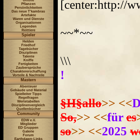
[center:http:/
Untote
Pflanzen
Persönlichkeiten
Das neue T'kambras
Artefakte
Waren und Dienste
Organisationen
Legenden
~~*~~
Reittiere
Spieler
Helden
Friedhof
Tagebücher
Disziplinen
\\\
Talente
Kniffe
Fertigkeiten
Zaubersprüche
!
Charaktererschaffung
Vorteile & Nachteile
Mastern
Abenteuer
Gebäude und Material
Spielleiter Tipps
Regelfragen
§H§allo
>>
<<
D
Wertetabellen
Disziplinenvergleich
Quellenbücher
So,
>>
<<
für
es
Community
EDW e.V.
Mitglieder
so
>>
<<
2025
we
ED Gruppen
Galerie
Forum
Earthdawn-Links