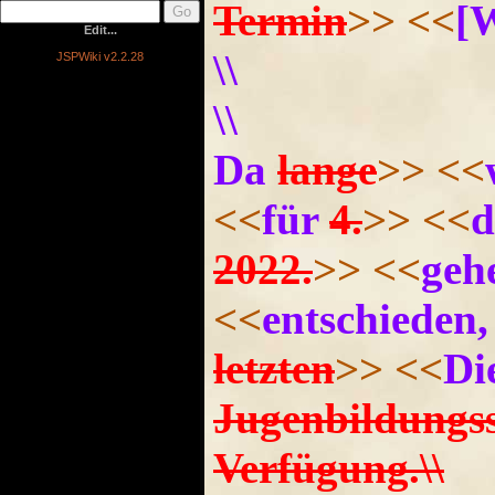
Termin
>>
<<
[
Edit...
\\
JSPWiki v2.2.28
\\
Da
lange
>>
<<
<<
für
4.
>>
<<
d
2022.
>>
<<
geh
<<
entschieden,
letzten
>>
<<
Di
Jugenbildungss
Verfügung.\\