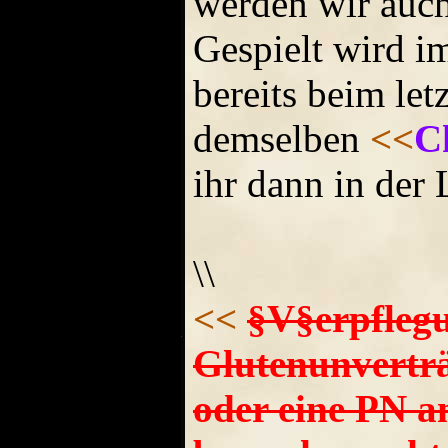
werden wir auc
Gespielt wird i
bereits beim le
demselben
<<
C
ihr dann in der
\\
<<
§V§erpflegu
Glutenunverträ
oder eine PN a