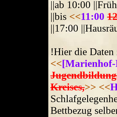
||ab 10:00 ||Frü
||bis
<<
11:00
12
||17:00 ||Hausr
!Hier die Daten
<<
[Marienhof-
Jugendbildungs
Kreises,
>>
<<
H
Schlafgelegenhe
Bettbezug selbe