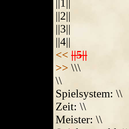
||1||
||2||
||3||
||4||
<<
||5||
>>
\\\
\\
Spielsystem: \\
Zeit: \\
Meister: \\