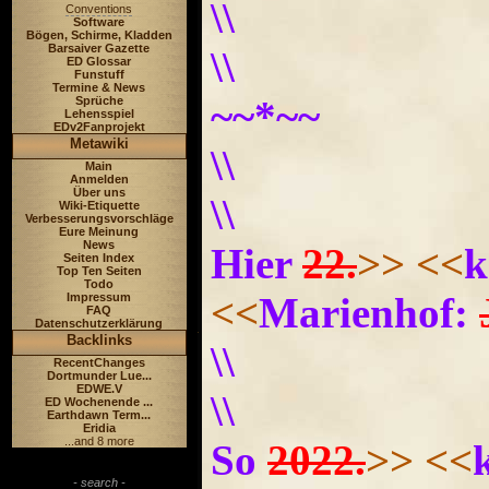
\\
Conventions
Software
Bögen, Schirme, Kladden
Barsaiver Gazette
\\
ED Glossar
Funstuff
Termine & News
~~*~~
Sprüche
Lehensspiel
EDv2Fanprojekt
Metawiki
\\
Main
Anmelden
Über uns
\\
Wiki-Etiquette
Verbesserungsvorschläge
Eure Meinung
News
Hier
22.
>>
<<
Seiten Index
Top Ten Seiten
Todo
<<
Marienhof:
Impressum
FAQ
Datenschutzerklärung
Backlinks
\\
RecentChanges
Dortmunder Lue...
EDWE.V
\\
ED Wochenende ...
Earthdawn Term...
Eridia
...and 8 more
So
2022.
>>
<<
- search -