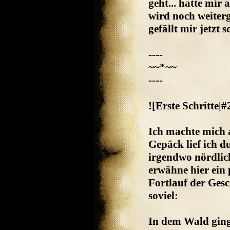
geht... hatte mir 
wird noch weiterg
gefällt mir jetzt
----
~~*~~
----
![Erste Schritte|#
Ich machte mich a
Gepäck lief ich d
irgendwo nördlich
erwähne hier ein p
Fortlauf der Gesc
soviel:
In dem Wald ging