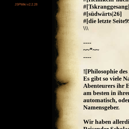
JSPWiki v2.2.28
#[Tskranggesang
#[südwärts|26]
#[die letzte Seite9
\\\
----
~~*~~
----
![Philosophie des
Es gibt so viele 
Abenteurers ihr 
am besten in ihr
automatisch, oder
Namensgeber.
Wir haben allerd