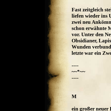
Fast zeitgleich st
liefen wieder ins 
zwei neu Ankömml
schon erwähnte M
vor. Unter den N
Obsidianer, Lapi
Wunden verbunden
letzte war ein Zw
----
~~*~~
----
M
ein großer neuer 