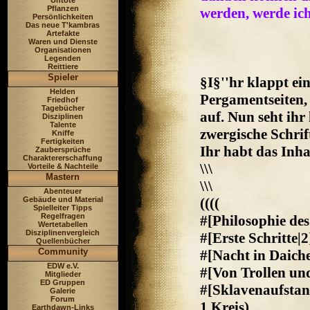
Untote
Pflanzen
werden, werde ic
Persönlichkeiten
Das neue T'kambras
Artefakte
Waren und Dienste
Organisationen
Legenden
Reittiere
Spieler
§I§''hr klappt ei
Helden
Pergamentseiten,
Friedhof
Tagebücher
auf. Nun seht ihr
Disziplinen
Talente
zwergische Schri
Kniffe
Fertigkeiten
Ihr habt das Inha
Zaubersprüche
Charaktererschaffung
\\\
Vorteile & Nachteile
Mastern
\\\
Abenteuer
Gebäude und Material
((((
Spielleiter Tipps
Regelfragen
#[Philosophie des
Wertetabellen
Disziplinenvergleich
#[Erste Schritte|2
Quellenbücher
Community
#[Nacht in Daiche
EDW e.V.
#[Von Trollen u
Mitglieder
ED Gruppen
#[Sklavenaufstan
Galerie
Forum
1.Kreis)
Earthdawn-Links