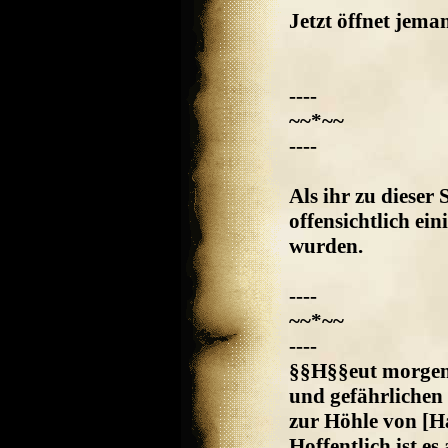
Jetzt öffnet jeman
----
~~*~~
----
Als ihr zu dieser 
offensichtlich ei
wurden.
----
~~*~~
----
§§H§§eut morgen
und gefährlichen
zur Höhle von [
Hoffentlich ist es