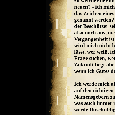
zu welcher der o
neuen? - ich mich
das Zeichen eines
genannt werden? I
der Beschützer s
also noch aus, me
Vergangenheit is
wird mich nicht l
lässt, wer weiß, 
Frage suchen, wen
Zukunft liegt ab
wenn ich Gutes da
Ich werde mich 
auf den richtigen
Namensgebern zu h
was auch immer n
werde Unschuldige