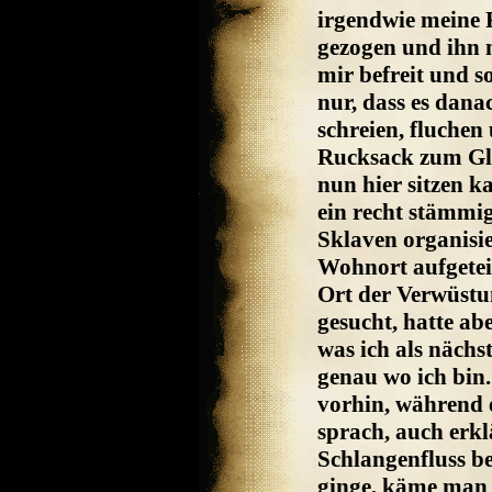
irgendwie meine 
gezogen und ihn 
mir befreit und s
nur, dass es dana
schreien, fluchen
Rucksack zum Glü
nun hier sitzen k
ein recht stämmi
Sklaven organisi
Wohnort aufgeteil
Ort der Verwüstu
gesucht, hatte ab
was ich als nächs
genau wo ich bin.
vorhin, während 
sprach, auch erkl
Schlangenfluss b
ginge, käme man 