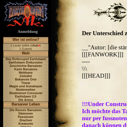
Anmeldung
Der Unterschied z
Wer ist online?
1 Leute online (
chat
)
__''Autor: [die st
1 Guests
Welt
[[[FANWORK]]]
Das Rollenspiel Earthdawn
----
Earthdawn Diskussion
Geschichte Barsaives
\\\
Karte Barsaives
Weltkarte
[[[HEAD]]]
Zeittafel
Bekannte Orte
Travar
Magie und Astralraum
Niederwelten
Shadowrun Crossover
Earthdawn 2.5
Die Arena
!!!Under Constru
Barsaiver Leben
Ich möchte das T
Die Rassen Barsaives
Dämonen
nur per fussnoten
Passionen
Drachen
Kreaturen
danach können die