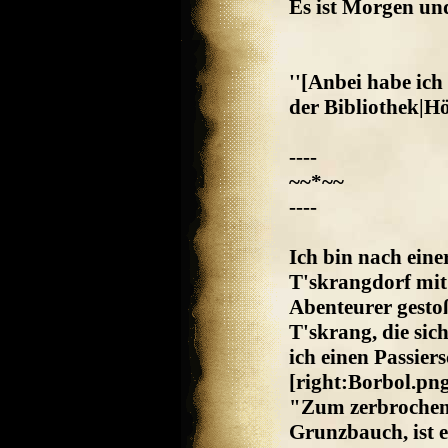
Es ist Morgen und
''[Anbei habe ich 
der Bibliothek|Hö
----
~~*~~
----
Ich bin nach ein
T'skrangdorf mit
Abenteurer gesto
T'skrang, die sic
ich einen Passier
[right:Borbol.p
"Zum zerbrochen
Grunzbauch, ist 