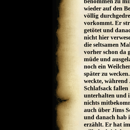
benommen zu mir 
wieder auf den Be
völlig durchgedre
vorkommt. Er stri
getötet und danac
nicht hier verwes
die seltsamen Mal
vorher schon da 
müde und ausgela
noch ein Weilche
später zu wecken.
weckte, während 
Schlafsack fallen
unterhalten und i
nichts mitbekomm
auch über Jims S
und danach hab i
erzählt. Er hat i