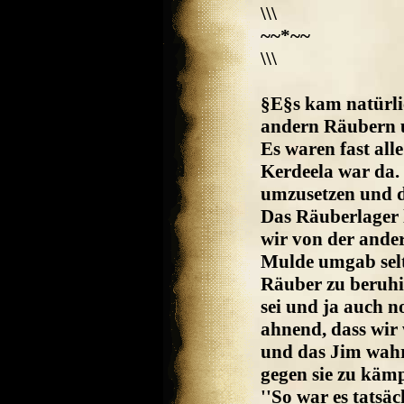
\\\
~~*~~
\\\
§E§s kam natürlic
andern Räubern u
Es waren fast al
Kerdeela war da.
umzusetzen und di
Das Räuberlager l
wir von der ander
Mulde umgab selt
Räuber zu beruhig
sei und ja auch n
ahnend, dass wir 
und das Jim wahr
gegen sie zu kämpf
''So war es tatsä