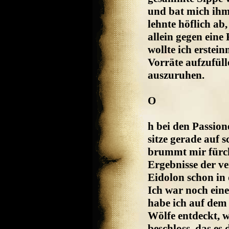
und bat mich ihm 
lehnte höflich ab
allein gegen ei
wollte ich erstei
Vorräte aufzufül
auszuruhen.
O
h bei den Passion
sitze gerade auf
brummt mir fürcht
Ergebnisse der v
Eidolon schon in 
Ich war noch ein
habe ich auf dem
Wölfe entdeckt, w
beschloss, das es 