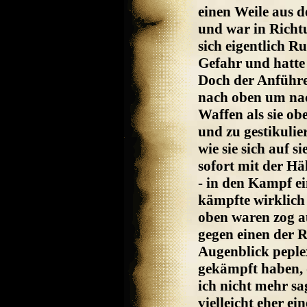
einen Weile aus 
und war in Richt
sich eigentlich Ru
Gefahr und hatte 
Doch der Anführe
nach oben um nac
Waffen als sie o
und zu gestikuli
wie sie sich auf 
sofort mit der Hä
- in den Kampf ei
kämpfte wirklich 
oben waren zog au
gegen einen der R
Augenblick peple
gekämpft haben, 
ich nicht mehr sa
vielleicht eher ei