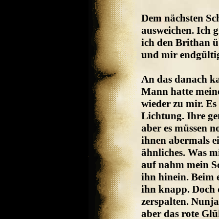
Dem nächsten Sch
ausweichen. Ich 
ich den Brithan ü
und mir endgülti
An das danach ka
Mann hatte mein
wieder zu mir. E
Lichtung. Ihre g
aber es müssen no
ihnen abermals e
ähnliches. Was mi
auf nahm mein Sc
ihn hinein. Beim 
ihn knapp. Doch d
zerspalten. Nunja
aber das rote Glü