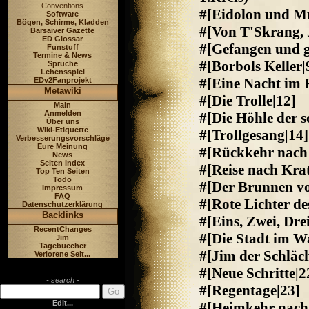
Conventions
#[Eidolon und M
Software
Bögen, Schirme, Kladden
#[Von T'Skrang,
Barsaiver Gazette
ED Glossar
#[Gefangen und g
Funstuff
Termine & News
#[Borbols Keller|
Sprüche
Lehensspiel
#[Eine Nacht im 
EDv2Fanprojekt
Metawiki
#[Die Trolle|12]
Main
Anmelden
#[Die Höhle der 
Über uns
Wiki-Etiquette
#[Trollgesang|14]
Verbesserungsvorschläge
Eure Meinung
#[Rückkehr nach 
News
Seiten Index
#[Reise nach Krat
Top Ten Seiten
Todo
#[Der Brunnen vo
Impressum
FAQ
#[Rote Lichter de
Datenschutzerklärung
Backlinks
#[Eins, Zwei, Drei
RecentChanges
#[Die Stadt im W
Jim
Tagebuecher
#[Jim der Schläch
Verlorene Seit...
#[Neue Schritte|2
- search -
#[Regentage|23]
Edit...
#[Heimkehr nach