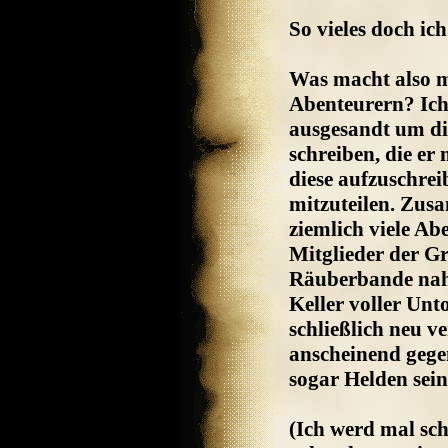
So vieles doch i
Was macht also 
Abenteurern? Ich
ausgesandt um di
schreiben, die er 
diese aufzuschre
mitzuteilen. Zus
ziemlich viele Abe
Mitglieder der G
Räuberbande nah
Keller voller Unt
schließlich neu v
anscheinend gege
sogar Helden sein
(Ich werd mal sch