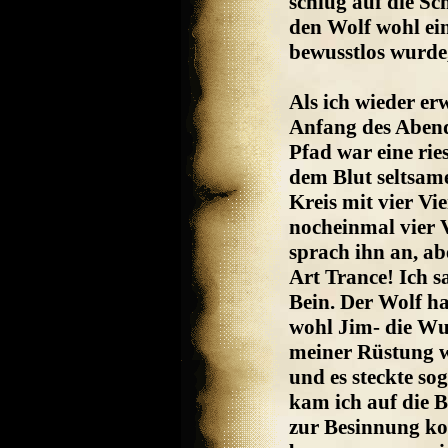
schlug auf die Sc
den Wolf wohl ein
bewusstlos wurde,
Als ich wieder er
Anfang des Aben
Pfad war eine rie
dem Blut seltsam
Kreis mit vier V
nocheinmal vier 
sprach ihn an, abe
Art Trance! Ich 
Bein. Der Wolf ha
wohl Jim- die Wu
meiner Rüstung w
und es steckte s
kam ich auf die Be
zur Besinnung ko