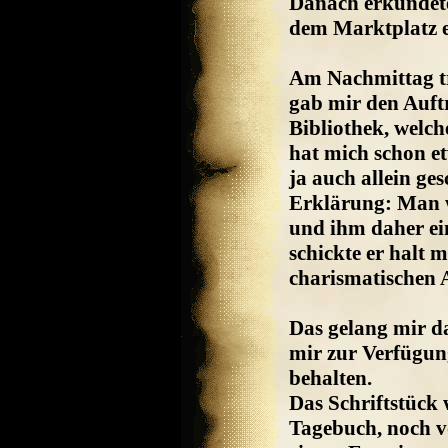
Danach erkundete 
dem Marktplatz e
Am Nachmittag tr
gab mir den Auftr
Bibliothek, welch
hat mich schon et
ja auch allein ges
Erklärung: Man w
und ihm daher ei
schickte er halt 
charismatischen A
Das gelang mir d
mir zur Verfügung
behalten.
Das Schriftstück 
Tagebuch, noch v