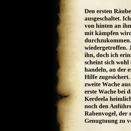
Den ersten Räube
ausgeschaltet. Ic
von hinten an ihn
mit kämpfen wird
durchzukommen. 
wiedergetroffen. 
ihn, doch ich erin
scheint sich woh
handeln, an der e
Hilfe zugesichert.
zweite Wache ausz
erste Wache bei d
Kerdeela heimlich
noch den Anführe
Rabenvogel, der s
Genugtuung zu ve