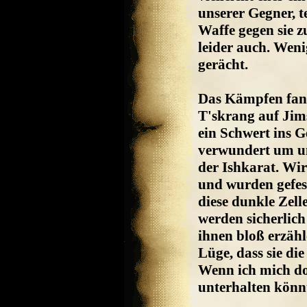
unserer Gegner, t
Waffe gegen sie 
leider auch. Weni
gerächt.
Das Kämpfen fand
T'skrang auf Jim
ein Schwert ins G
verwundert um un
der Ishkarat. Wi
und wurden gefess
diese dunkle Zelle
werden sicherlich 
ihnen bloß erzäh
Lüge, dass sie di
Wenn ich mich do
unterhalten könn