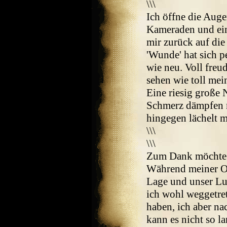
\\\
Ich öffne die Aug
Kameraden und eini
mir zurück auf die
'Wunde' hat sich p
wie neu. Voll fre
sehen wie toll mei
Eine riesig große
Schmerz dämpfen m
hingegen lächelt m
\\\
\\\
Zum Dank möchte e
Während meiner Oh
Lage und unser Luf
ich wohl weggetre
haben, ich aber n
kann es nicht so l