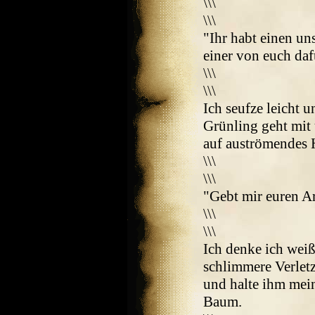
\\\
\\\
"Ihr habt einen un
einer von euch daf
\\\
\\\
Ich seufze leicht 
Grünling geht mit
auf auströmendes H
\\\
\\\
"Gebt mir euren A
\\\
\\\
Ich denke ich weiß
schlimmere Verletz
und halte ihm mei
Baum.