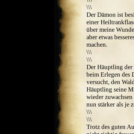
\\\
Der Dämon ist bes
einer Heiltrankflas
über meine Wunde 
aber etwas bessere
machen.
\\\
\\\
Der Häuptling der 
beim Erlegen des D
versucht, den Wald
Häuptling seine M
wieder zuwachsen z
nun stärker als je 
\\\
\\\
Trotz des guten Au