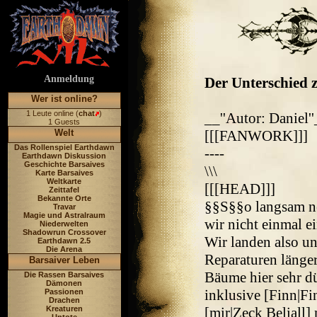
Anmeldung
Der Unterschied z
Wer ist online?
1 Leute online (
chat
)
__''Autor: Daniel'
1 Guests
Welt
[[[FANWORK]]]
Das Rollenspiel Earthdawn
----
Earthdawn Diskussion
Geschichte Barsaives
\\\
Karte Barsaives
Weltkarte
[[[HEAD]]]
Zeittafel
Bekannte Orte
§§S§§o langsam ne
Travar
Magie und Astralraum
wir nicht einmal ei
Niederwelten
Shadowrun Crossover
Wir landen also un
Earthdawn 2.5
Die Arena
Reparaturen länger
Barsaiver Leben
Bäume hier sehr d
Die Rassen Barsaives
Dämonen
inklusive [Finn|Fi
Passionen
Drachen
Kreaturen
[mir|Zeck Beliall]