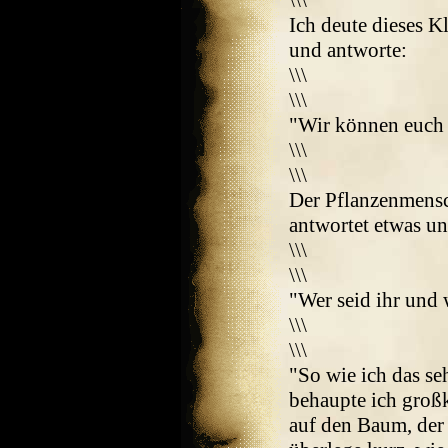
\\\
Ich deute dieses 
und antworte:
\\\
\\\
"Wir können euch 
\\\
\\\
Der Pflanzenmensc
antwortet etwas un
\\\
\\\
"Wer seid ihr und 
\\\
\\\
"So wie ich das seh
behaupte ich großk
auf den Baum, der 