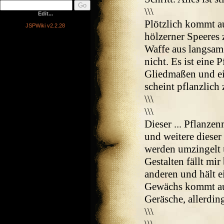
\\\
Edit...
Plötzlich kommt au
JSPWiki v2.2.28
hölzerner Speeres 
Waffe aus langsam
nicht. Es ist eine
Gliedmaßen und ei
scheint pflanzlich 
\\\
\\\
Dieser ... Pflanz
und weitere dieser
werden umzingelt 
Gestalten fällt mir
anderen und hält e
Gewächs kommt auf
Geräsche, allerdin
\\\