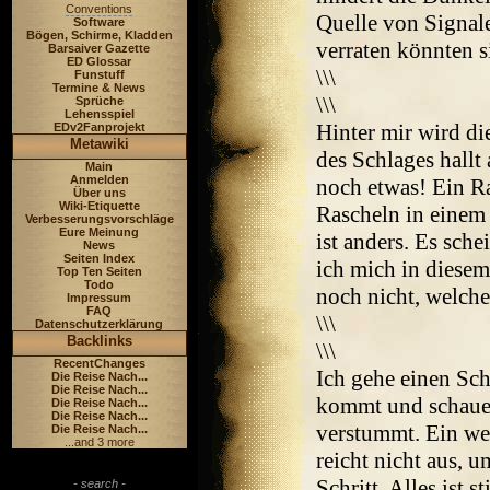
Conventions
Quelle von Signale
Software
Bögen, Schirme, Kladden
verraten könnten s
Barsaiver Gazette
ED Glossar
\\\
Funstuff
Termine & News
\\\
Sprüche
Lehensspiel
Hinter mir wird d
EDv2Fanprojekt
Metawiki
des Schlages hallt
Main
Anmelden
noch etwas! Ein R
Über uns
Wiki-Etiquette
Rascheln in einem 
Verbesserungsvorschläge
Eure Meinung
ist anders. Es sch
News
Seiten Index
ich mich in diesem
Top Ten Seiten
Todo
noch nicht, welch
Impressum
FAQ
\\\
Datenschutzerklärung
Backlinks
\\\
RecentChanges
Ich gehe einen Sch
Die Reise Nach...
Die Reise Nach...
kommt und schaue 
Die Reise Nach...
Die Reise Nach...
verstummt. Ein wei
Die Reise Nach...
...and 3 more
reicht nicht aus, 
Schritt. Alles ist sti
- search -