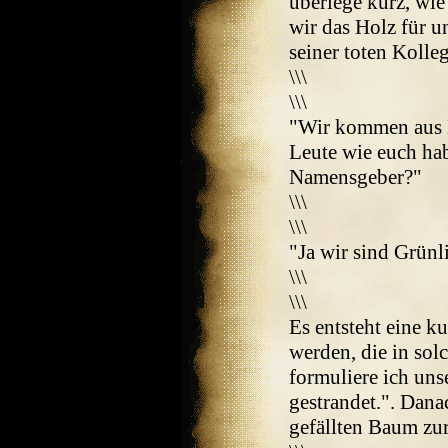
überlege kurz, wie 
wir das Holz für u
seiner toten Kolleg
\\\
\\\
"Wir kommen aus Ba
Leute wie euch hab
Namensgeber?"
\\\
\\\
"Ja wir sind Grünl
\\\
\\\
Es entsteht eine k
werden, die in solc
formuliere ich uns
gestrandet.". Dana
gefällten Baum zu