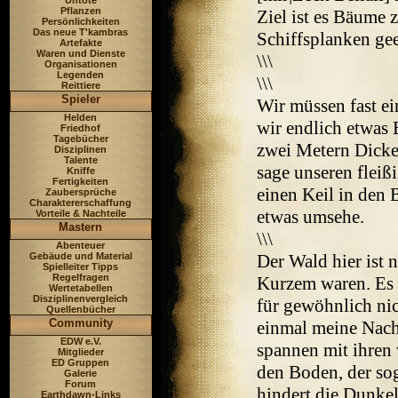
Untote
Pflanzen
Ziel ist es Bäume 
Persönlichkeiten
Das neue T'kambras
Schiffsplanken gee
Artefakte
Waren und Dienste
\\\
Organisationen
Legenden
\\\
Reittiere
Spieler
Wir müssen fast ei
Helden
wir endlich etwas
Friedhof
Tagebücher
zwei Metern Dicke 
Disziplinen
Talente
sage unseren fleiß
Kniffe
Fertigkeiten
einen Keil in den
Zaubersprüche
Charaktererschaffung
etwas umsehe.
Vorteile & Nachteile
Mastern
\\\
Abenteuer
Gebäude und Material
Der Wald hier ist 
Spielleiter Tipps
Regelfragen
Kurzem waren. Es i
Wertetabellen
Disziplinenvergleich
für gewöhnlich nic
Quellenbücher
Community
einmal meine Nach
EDW e.V.
spannen mit ihren
Mitglieder
ED Gruppen
den Boden, der sog
Galerie
Forum
hindert die Dunkelh
Earthdawn-Links