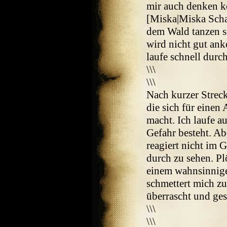
mir auch denken k
[Miska|Miska Scha
dem Wald tanzen se
wird nicht gut an
laufe schnell dur
\\\
\\\
Nach kurzer Streck
die sich für einen 
macht. Ich laufe au
Gefahr besteht. Ab
reagiert nicht im 
durch zu sehen. Pl
einem wahnsinnigen
schmettert mich zu
überrascht und ge
\\\
\\\