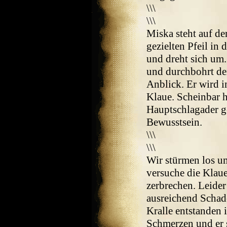
\\\
\\\
Miska steht auf de
gezielten Pfeil in
und dreht sich um.
und durchbohrt de
Anblick. Er wird i
Klaue. Scheinbar 
Hauptschlagader g
Bewusstsein.
\\\
\\\
Wir stürmen los u
versuche die Klaue
zerbrechen. Leider
ausreichend Schade
Kralle entstanden 
Schmerzen und er s