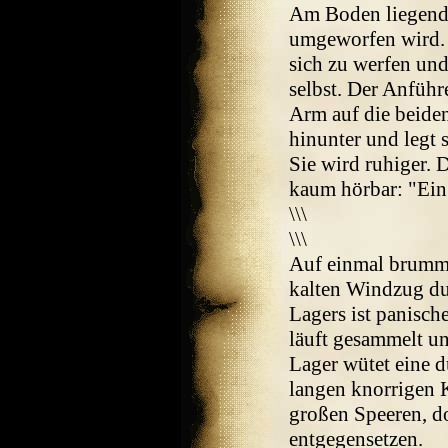
Am Boden liegend 
umgeworfen wird. 
sich zu werfen und 
selbst. Der Anführ
Arm auf die beide
hinunter und legt 
Sie wird ruhiger. D
kaum hörbar: "Ei
\\\
\\\
Auf einmal brummt
kalten Windzug du
Lagers ist panisch
läuft gesammelt u
Lager wütet eine d
langen knorrigen 
großen Speeren, d
entgegensetzen.