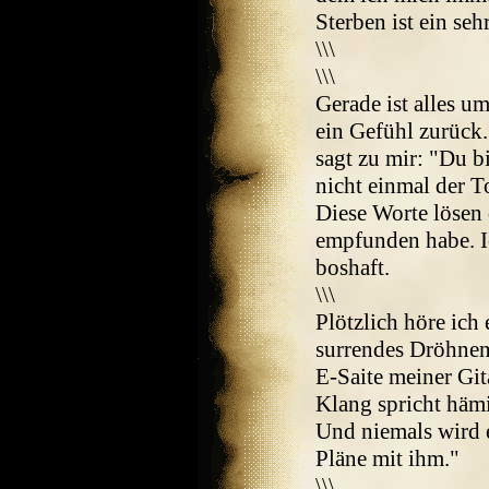
Sterben ist ein seh
\\\
\\\
Gerade ist alles 
ein Gefühl zurück.
sagt zu mir: "Du b
nicht einmal der T
Diese Worte lösen 
empfunden habe. Ic
boshaft.
\\\
Plötzlich höre ich
surrendes Dröhnen 
E-Saite meiner Git
Klang spricht hämi
Und niemals wird e
Pläne mit ihm."
\\\