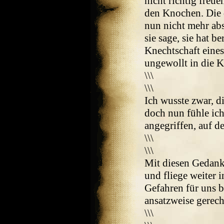
nicht richtig freue
den Knochen. Die 
nun nicht mehr abs
sie sage, sie hat b
Knechtschaft ein
ungewollt in die K
\\\
\\\
Ich wusste zwar, d
doch nun fühle ich
angegriffen, auf d
\\\
\\\
Mit diesen Gedank
und fliege weiter 
Gefahren für uns b
ansatzweise gerech
\\\