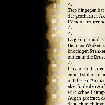
\\\
Terp hingegen hat
der geschärften Ax
Dämon abzutrennen
\\\
\\\
Es gelingt mir da
Bein ins Wanken z
knochigen Pranken
mitten in die Brust
\\\
Ich atme unter de
einmal stöhnend au
mit diesem Atemzug
aber fühle den Au
wird schnell dumpf
Augen geöffnet, do
dem ich mich imme