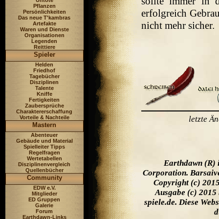
sollte immer in d
Untote
Pflanzen
erfolgreich Gebrau
Persönlichkeiten
Das neue T'kambras
nicht mehr sicher.
Artefakte
Waren und Dienste
Organisationen
Legenden
Reittiere
Spieler
Helden
Friedhof
Tagebücher
Disziplinen
Talente
Kniffe
Fertigkeiten
Zaubersprüche
Charaktererschaffung
Vorteile & Nachteile
letzte Ä
Mastern
Abenteuer
Gebäude und Material
Spielleiter Tipps
Regelfragen
Wertetabellen
Earthdawn (R) 
Disziplinenvergleich
Quellenbücher
Corporation. Barsaiv
Community
Copyright (c) 201
EDW e.V.
Ausgabe (c) 2015 
Mitglieder
ED Gruppen
spiele.de. Diese Web
Galerie
d
Forum
Earthdawn-Links