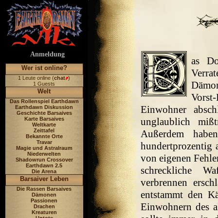
Anmeldung
as Do
Wer ist online?
Verra
1 Leute online (
chat
)
Dämon
1 Guests
Welt
Vorst
Das Rollenspiel Earthdawn
Einwohner abschl
Earthdawn Diskussion
Geschichte Barsaives
Karte Barsaives
unglaublich miß
Weltkarte
Zeittafel
Außerdem haben
Bekannte Orte
Travar
hundertprozentig 
Magie und Astralraum
Niederwelten
von eigenen Fehler
Shadowrun Crossover
Earthdawn 2.5
schreckliche W
Die Arena
Barsaiver Leben
verbrennen ersch
Die Rassen Barsaives
entstammt den K
Dämonen
Passionen
Einwohnern des al
Drachen
Kreaturen