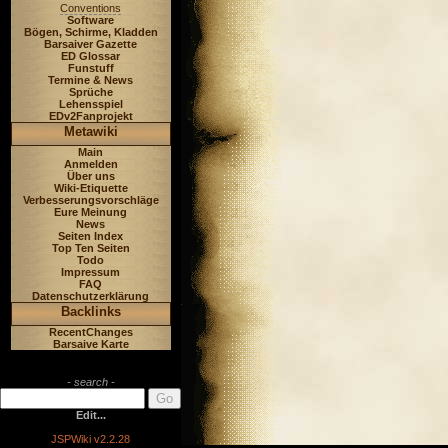
Conventions
Software
Bögen, Schirme, Kladden
Barsaiver Gazette
ED Glossar
Funstuff
Termine & News
Sprüche
Lehensspiel
EDv2Fanprojekt
Metawiki
Main
Anmelden
Über uns
Wiki-Etiquette
Verbesserungsvorschläge
Eure Meinung
News
Seiten Index
Top Ten Seiten
Todo
Impressum
FAQ
Datenschutzerklärung
Backlinks
RecentChanges
Barsaive Karte
- search -
Edit...
JSPWiki v2.2.28