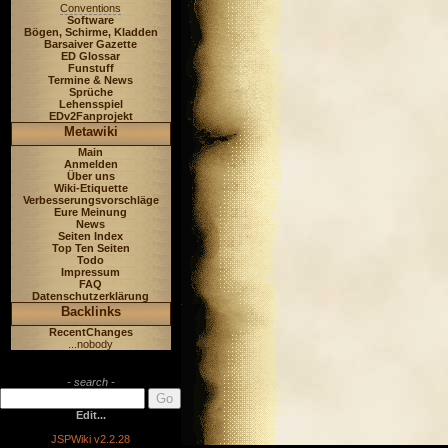
Conventions
Software
Bögen, Schirme, Kladden
Barsaiver Gazette
ED Glossar
Funstuff
Termine & News
Sprüche
Lehensspiel
EDv2Fanprojekt
Metawiki
Main
Anmelden
Über uns
Wiki-Etiquette
Verbesserungsvorschläge
Eure Meinung
News
Seiten Index
Top Ten Seiten
Todo
Impressum
FAQ
Datenschutzerklärung
Backlinks
RecentChanges
...nobody
- search -
Edit...
JSPWiki v2.2.28