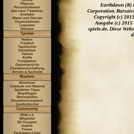
Untote
Pflanzen
Earthdawn (R) 
Persönlichkeiten
Corporation. Barsaiv
Das neue T'kambras
Artefakte
Copyright (c) 201
Waren und Dienste
Organisationen
Ausgabe (c) 2015 
Legenden
spiele.de. Diese Web
Reittiere
Spieler
d
Helden
Friedhof
Tagebücher
Disziplinen
Talente
Kniffe
Fertigkeiten
Zaubersprüche
Charaktererschaffung
Vorteile & Nachteile
Mastern
Abenteuer
Gebäude und Material
Spielleiter Tipps
Regelfragen
Wertetabellen
Disziplinenvergleich
Quellenbücher
Community
EDW e.V.
Mitglieder
ED Gruppen
Galerie
Forum
Earthdawn-Links