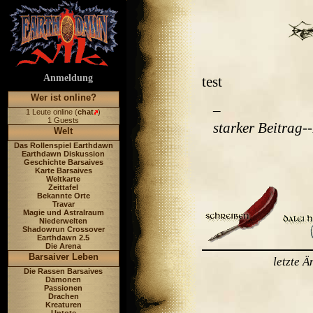
Anmeldung
test
Wer ist online?
_
1 Leute online (
chat
)
1 Guests
starker Beitrag
-
Welt
Das Rollenspiel Earthdawn
Earthdawn Diskussion
Geschichte Barsaives
Karte Barsaives
Weltkarte
Zeittafel
Bekannte Orte
Travar
Magie und Astralraum
Niederwelten
Shadowrun Crossover
Earthdawn 2.5
Die Arena
Barsaiver Leben
letzte 
Die Rassen Barsaives
Dämonen
Passionen
Drachen
Kreaturen