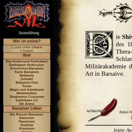
Anmeldung
ie
Shi
Wer ist online?
des 1
1 Leute online (
chat
)
Thera
1 Guests
Welt
Schla
Das Rollenspiel Earthdawn
Militärakademie d
Earthdawn Diskussion
Geschichte Barsaives
Karte Barsaives
Art in Barsaive.
Weltkarte
Zeittafel
Bekannte Orte
Travar
Magie und Astralraum
Niederwelten
Shadowrun Crossover
Earthdawn 2.5
Die Arena
Barsaiver Leben
Die Rassen Barsaives
Dämonen
Passionen
Drachen
Kreaturen
letzte Ä