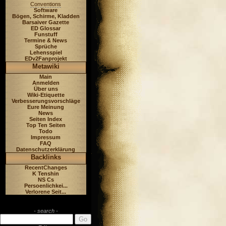
Conventions
Software
Bögen, Schirme, Kladden
Barsaiver Gazette
ED Glossar
Funstuff
Termine & News
Sprüche
Lehensspiel
EDv2Fanprojekt
Metawiki
Main
Anmelden
Über uns
Wiki-Etiquette
Verbesserungsvorschläge
Eure Meinung
News
Seiten Index
Top Ten Seiten
Todo
Impressum
FAQ
Datenschutzerklärung
Backlinks
RecentChanges
K Tenshin
NS Cs
Persoenlichkei...
Verlorene Seit...
- search -