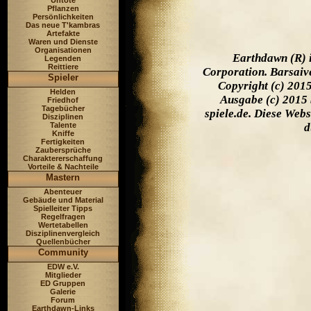
Untote
Pflanzen
Persönlichkeiten
Das neue T'kambras
Artefakte
Waren und Dienste
Organisationen
Earthdawn (R) 
Legenden
Reittiere
Corporation. Barsaiv
Spieler
Copyright (c) 201
Helden
Ausgabe (c) 2015 
Friedhof
Tagebücher
spiele.de. Diese Web
Disziplinen
Talente
d
Kniffe
Fertigkeiten
Zaubersprüche
Charaktererschaffung
Vorteile & Nachteile
Mastern
Abenteuer
Gebäude und Material
Spielleiter Tipps
Regelfragen
Wertetabellen
Disziplinenvergleich
Quellenbücher
Community
EDW e.V.
Mitglieder
ED Gruppen
Galerie
Forum
Earthdawn-Links