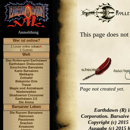
Anmeldung
This page does not
Wer ist online?
1 Leute online (
chat
)
1 Guests
Welt
Das Rollenspiel Earthdawn
Earthdawn Diskussion
Geschichte Barsaives
Karte Barsaives
Weltkarte
Zeittafel
Bekannte Orte
Travar
Page not created yet.
Magie und Astralraum
Niederwelten
Shadowrun Crossover
Earthdawn 2.5
Die Arena
Barsaiver Leben
Earthdawn (R) i
Die Rassen Barsaives
Corporation. Barsaive
Dämonen
Passionen
Copyright (c) 2015
Drachen
Kreaturen
Ausgabe (c) 2015 