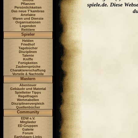
Untote
spiele.de. Diese Web
Pflanzen
Persönlichkeiten
du
Das neue T'kambras
Artefakte
Waren und Dienste
Organisationen
Legenden
Reittiere
Spieler
Helden
Friedhof
Tagebücher
Disziplinen
Talente
Kniffe
Fertigkeiten
Zaubersprüche
Charaktererschaffung
Vorteile & Nachteile
Mastern
Abenteuer
Gebäude und Material
Spielleiter Tipps
Regelfragen
Wertetabellen
Disziplinenvergleich
Quellenbücher
Community
EDW e.V.
Mitglieder
ED Gruppen
Galerie
Forum
Earthdawn-Links