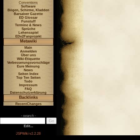
Conventions
Software
Bögen, Schirme, Kladden
Barsaiver Gazette
ED Glossar
Funstuff
Termine & News
Sprüche
Lehensspiel
EDv2Fanprojekt
Metawiki
Main
Anmelden
Über uns
Wiki-Etiquette
Verbesserungsvorschläge
Eure Meinung
News
Seiten Index
Top Ten Seiten
Todo
Impressum
FAQ
Datenschutzerklärung
Backlinks
RecentChanges
- search -
Edit...
JSPWiki v2.2.28