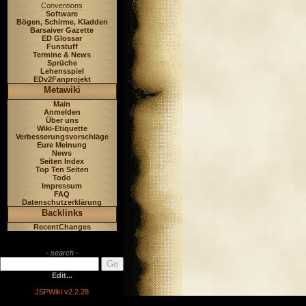
Conventions
Software
Bögen, Schirme, Kladden
Barsaiver Gazette
ED Glossar
Funstuff
Termine & News
Sprüche
Lehensspiel
EDv2Fanprojekt
Metawiki
Main
Anmelden
Über uns
Wiki-Etiquette
Verbesserungsvorschläge
Eure Meinung
News
Seiten Index
Top Ten Seiten
Todo
Impressum
FAQ
Datenschutzerklärung
Backlinks
RecentChanges
- search -
Edit...
JSPWiki v2.2.28