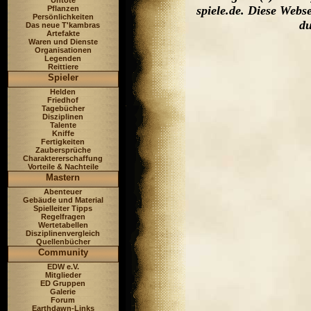
Untote
spiele.de. Diese Web
Pflanzen
Persönlichkeiten
du
Das neue T'kambras
Artefakte
Waren und Dienste
Organisationen
Legenden
Reittiere
Spieler
Helden
Friedhof
Tagebücher
Disziplinen
Talente
Kniffe
Fertigkeiten
Zaubersprüche
Charaktererschaffung
Vorteile & Nachteile
Mastern
Abenteuer
Gebäude und Material
Spielleiter Tipps
Regelfragen
Wertetabellen
Disziplinenvergleich
Quellenbücher
Community
EDW e.V.
Mitglieder
ED Gruppen
Galerie
Forum
Earthdawn-Links