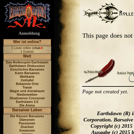
Anmeldung
This page does not
Wer ist online?
1 Leute online (
chat
)
1 Guests
Welt
Das Rollenspiel Earthdawn
Earthdawn Diskussion
Geschichte Barsaives
Karte Barsaives
Weltkarte
Zeittafel
Bekannte Orte
Travar
Page not created yet.
Magie und Astralraum
Niederwelten
Shadowrun Crossover
Earthdawn 2.5
Die Arena
Barsaiver Leben
Earthdawn (R) i
Die Rassen Barsaives
Corporation. Barsaive
Dämonen
Passionen
Copyright (c) 2015
Drachen
Kreaturen
Ausgabe (c) 2015 